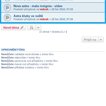
Nova astra - mala insignia - video
Poslední příspěvek od
milosh
«
18 čer 2010, 07:34
Astra kluby ve světě
Poslední příspěvek od
milosh
«
18 čer 2010, 07:34
Nové téma
21 témat • Stránka
1
z
1
Přejít na
OPRÁVNĚNÍ FÓRA
Nemůžete
zakládat nová témata v tomto fóru
Nemůžete
odpovídat v tomto fóru
Nemůžete
upravovat své příspěvky v tomto fóru
Nemůžete
mazat své příspěvky v tomto fóru
Nemůžete
přikládat soubory v tomto fóru