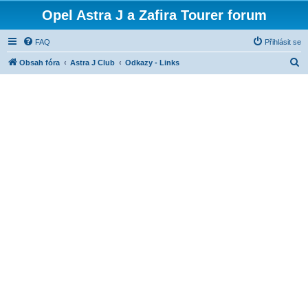
Opel Astra J a Zafira Tourer forum
FAQ
Přihlásit se
H
Obsah fóra
Astra J Club
Odkazy - Links
l
e
d
a
t