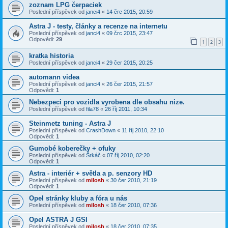
zoznam LPG čerpaciek
Poslední příspěvek od
janci4
«
14 črc 2015, 20:59
Astra J - testy, články a recenze na internetu
Poslední příspěvek od
janci4
«
09 črc 2015, 23:47
Odpovědi:
29
1
2
3
kratka historia
Poslední příspěvek od
janci4
«
29 čer 2015, 20:25
automann videa
Poslední příspěvek od
janci4
«
26 čer 2015, 21:57
Odpovědi:
1
Nebezpeci pro vozidla vyrobena dle obsahu nize.
Poslední příspěvek od
fila78
«
26 říj 2011, 10:34
Steinmetz tuning - Astra J
Poslední příspěvek od
CrashDown
«
11 říj 2010, 22:10
Odpovědi:
1
Gumobé koberečky + ofuky
Poslední příspěvek od
Šrkáč
«
07 říj 2010, 02:20
Odpovědi:
1
Astra - interiér + světla a p. senzory HD
Poslední příspěvek od
milosh
«
30 čer 2010, 21:19
Odpovědi:
1
Opel stránky kluby a fóra u nás
Poslední příspěvek od
milosh
«
18 čer 2010, 07:36
Opel ASTRA J GSI
Poslední příspěvek od
milosh
«
18 čer 2010, 07:35