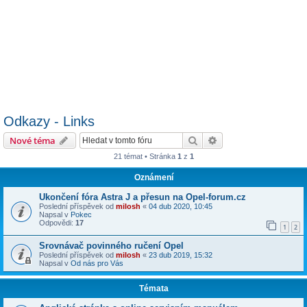
Odkazy - Links
Hledat
Pokročilé hledání
Nové téma
21 témat • Stránka
1
z
1
Oznámení
Ukončení fóra Astra J a přesun na Opel-forum.cz
Poslední příspěvek od
milosh
«
04 dub 2020, 10:45
Napsal v
Pokec
Odpovědi:
17
1
2
Srovnávač povinného ručení Opel
Poslední příspěvek od
milosh
«
23 dub 2019, 15:32
Napsal v
Od nás pro Vás
Témata