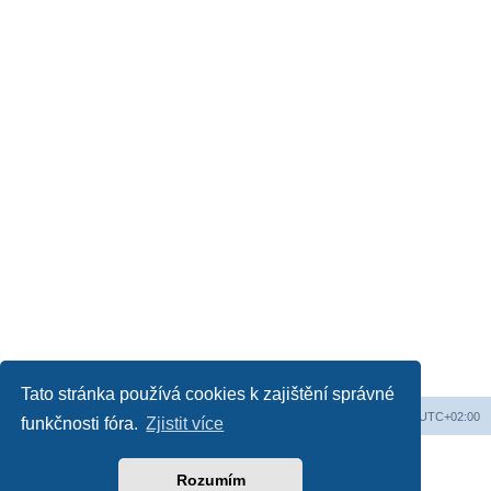
Tato stránka používá cookies k zajištění správné
Obsah fóra
Všechny časy jsou v
UTC+02:00
funkčnosti fóra.
Zjistit více
Založeno na
phpBB
® Forum Software © phpBB Limited
Český překlad –
phpBB.cz
Rozumím