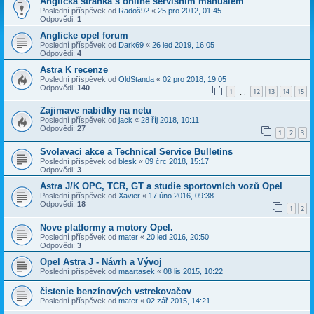
Anglická stránka s online servisním manuálem
Poslední příspěvek od
Radoš92
«
25 pro 2012, 01:45
Odpovědi:
1
Anglicke opel forum
Poslední příspěvek od
Dark69
«
26 led 2019, 16:05
Odpovědi:
4
Astra K recenze
Poslední příspěvek od
OldStanda
«
02 pro 2018, 19:05
Odpovědi:
140
1
12
13
14
15
…
Zajimave nabidky na netu
Poslední příspěvek od
jack
«
28 říj 2018, 10:11
Odpovědi:
27
1
2
3
Svolavaci akce a Technical Service Bulletins
Poslední příspěvek od
blesk
«
09 črc 2018, 15:17
Odpovědi:
3
Astra J/K OPC, TCR, GT a studie sportovních vozů Opel
Poslední příspěvek od
Xavier
«
17 úno 2016, 09:38
Odpovědi:
18
1
2
Nove platformy a motory Opel.
Poslední příspěvek od
mater
«
20 led 2016, 20:50
Odpovědi:
3
Opel Astra J - Návrh a Vývoj
Poslední příspěvek od
maartasek
«
08 lis 2015, 10:22
čistenie benzínových vstrekovačov
Poslední příspěvek od
mater
«
02 zář 2015, 14:21