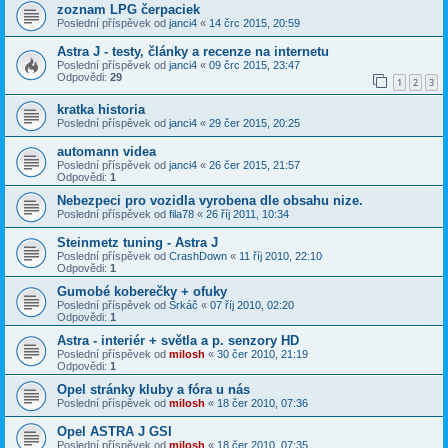
zoznam LPG čerpaciek
Poslední příspěvek od
janci4
«
14 črc 2015, 20:59
Astra J - testy, články a recenze na internetu
Poslední příspěvek od
janci4
«
09 črc 2015, 23:47
Odpovědi:
29
1
2
3
kratka historia
Poslední příspěvek od
janci4
«
29 čer 2015, 20:25
automann videa
Poslední příspěvek od
janci4
«
26 čer 2015, 21:57
Odpovědi:
1
Nebezpeci pro vozidla vyrobena dle obsahu nize.
Poslední příspěvek od
fila78
«
26 říj 2011, 10:34
Steinmetz tuning - Astra J
Poslední příspěvek od
CrashDown
«
11 říj 2010, 22:10
Odpovědi:
1
Gumobé koberečky + ofuky
Poslední příspěvek od
Šrkáč
«
07 říj 2010, 02:20
Odpovědi:
1
Astra - interiér + světla a p. senzory HD
Poslední příspěvek od
milosh
«
30 čer 2010, 21:19
Odpovědi:
1
Opel stránky kluby a fóra u nás
Poslední příspěvek od
milosh
«
18 čer 2010, 07:36
Opel ASTRA J GSI
Poslední příspěvek od
milosh
«
18 čer 2010, 07:35