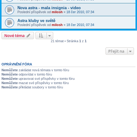
Nova astra - mala insignia - video
Poslední příspěvek od
milosh
«
18 čer 2010, 07:34
Astra kluby ve světě
Poslední příspěvek od
milosh
«
18 čer 2010, 07:34
Nové téma
21 témat • Stránka
1
z
1
Přejít na
OPRÁVNĚNÍ FÓRA
Nemůžete
zakládat nová témata v tomto fóru
Nemůžete
odpovídat v tomto fóru
Nemůžete
upravovat své příspěvky v tomto fóru
Nemůžete
mazat své příspěvky v tomto fóru
Nemůžete
přikládat soubory v tomto fóru