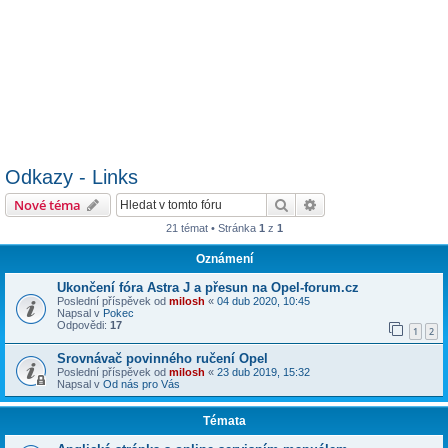
Odkazy - Links
Hledat
Pokročilé hledání
Nové téma
21 témat • Stránka
1
z
1
Oznámení
Ukončení fóra Astra J a přesun na Opel-forum.cz
Poslední příspěvek od
milosh
«
04 dub 2020, 10:45
Napsal v
Pokec
Odpovědi:
17
1
2
Srovnávač povinného ručení Opel
Poslední příspěvek od
milosh
«
23 dub 2019, 15:32
Napsal v
Od nás pro Vás
Témata