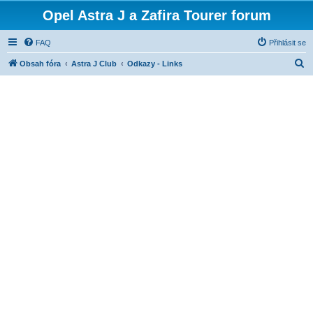
Opel Astra J a Zafira Tourer forum
FAQ
Přihlásit se
H
Obsah fóra
Astra J Club
Odkazy - Links
l
e
d
a
t