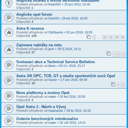
Anglická stránka s online servisním manuálem
Poslední příspěvek od
Radoš92
«
25 pro 2012, 01:45
Odpovědi:
1
Anglicke opel forum
Poslední příspěvek od
Dark69
«
26 led 2019, 16:05
Odpovědi:
4
Astra K recenze
Poslední příspěvek od
OldStanda
«
02 pro 2018, 19:05
Odpovědi:
140
1
12
13
14
15
…
Zajimave nabidky na netu
Poslední příspěvek od
jack
«
28 říj 2018, 10:11
Odpovědi:
27
1
2
3
Svolavaci akce a Technical Service Bulletins
Poslední příspěvek od
blesk
«
09 črc 2018, 15:17
Odpovědi:
3
Astra J/K OPC, TCR, GT a studie sportovních vozů Opel
Poslední příspěvek od
Xavier
«
17 úno 2016, 09:38
Odpovědi:
18
1
2
Nove platformy a motory Opel.
Poslední příspěvek od
mater
«
20 led 2016, 20:50
Odpovědi:
3
Opel Astra J - Návrh a Vývoj
Poslední příspěvek od
maartasek
«
08 lis 2015, 10:22
čistenie benzínových vstrekovačov
Poslední příspěvek od
mater
«
02 zář 2015, 14:21