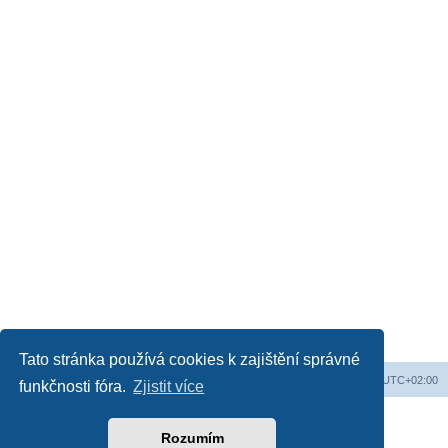
Tato stránka používá cookies k zajištění správné
Obsah fóra
Všechny časy jsou v
UTC+02:00
funkčnosti fóra.
Zjistit více
Založeno na
phpBB
® Forum Software © phpBB Limited
Český překlad –
phpBB.cz
Rozumím