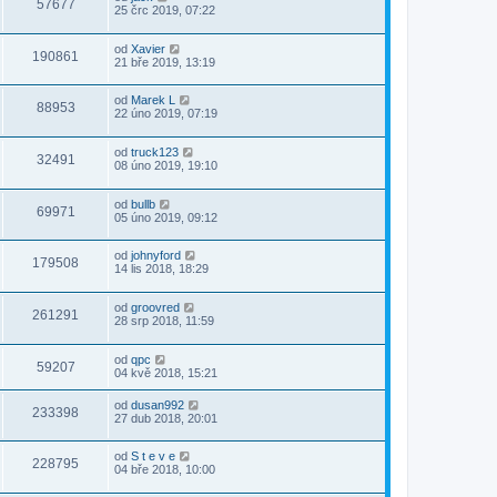
57677
25 črc 2019, 07:22
od
Xavier
190861
21 bře 2019, 13:19
od
Marek L
88953
22 úno 2019, 07:19
od
truck123
32491
08 úno 2019, 19:10
od
bullb
69971
05 úno 2019, 09:12
od
johnyford
179508
14 lis 2018, 18:29
od
groovred
261291
28 srp 2018, 11:59
od
qpc
59207
04 kvě 2018, 15:21
od
dusan992
233398
27 dub 2018, 20:01
od
S t e v e
228795
04 bře 2018, 10:00