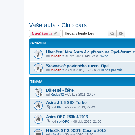
Vaše auta - Club cars
Hledat
Pokroč
Nové téma
OZNÁMENÍ
Ukončení fóra Astra J a přesun na Opel-forum.
od
milosh
»
31 bře 2020, 14:16
» v
Pokec
Srovnávač povinného ručení Opel
od
milosh
»
23 dub 2019, 15:32
» v
Od nás pro Vás
TÉMATA
Důležité - čtěte!
od
Radoš92
»
03 kvě 2011, 20:07
Astra J 1.6 SIDI Turbo
od
Phrz
»
27 čer 2013, 22:42
Astra OPC 280k 4/2013
od
softOPC
»
09 dub 2013, 21:00
H4nz3k ST 2.0CDTi Cosmo 2015
od
h4nz3k
»
29 kvě 2019, 16:20