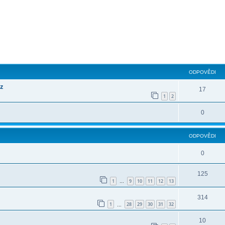
ilé hledání
ODPOVĚDI
cz
17
1
2
0
ODPOVĚDI
0
125
1
9
10
11
12
13
…
314
1
28
29
30
31
32
…
10