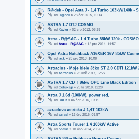
R@dek - Opel Asta J - 1,4 Turbo 103kW/140k -
od
R@dek
»
23 čer 2015, 10:14
ASTRA 1.7 DTJ COSMO
od
Xavier
»
02 srp 2012, 08:25
Astra - R@SAG - 1.4 Turbo 88kW 120k - COSM
od
Astra - R@SAG
»
12 pro 2014, 14:57
Opel Astra Notchback A16XER 16V 85kW Cosm
od
jack
»
25 pro 2013, 10:08
Astracius - Moje biele Jčko ST 2.0 CDTI 121kW 
od
Astracius
»
26 kvě 2017, 12:27
ASTRA 1.7 CDTI 96kw OPC Line Black Edition
od
Cebukajp
»
23 lis 2019, 11:28
Astra J 1.6d (100kW), power red,
od
Dulus
»
06 čer 2016, 10:19
azraelova astricka J 1,4T 103kW
od
azrael
»
12 črc 2016, 09:57
Astra Sports Tourer 1.4 103kW Active
od
beavis
»
10 úno 2014, 20:26
ASTRA 88kw Noblesse Bronze Cosmo