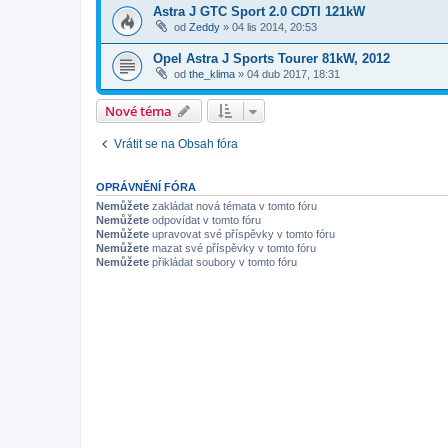
Astra J GTC Sport 2.0 CDTI 121kW
od
Zeddy
»
04 lis 2014, 20:53
Opel Astra J Sports Tourer 81kW, 2012
od
the_klima
»
04 dub 2017, 18:31
Nové téma
Vrátit se na Obsah fóra
OPRÁVNĚNÍ FÓRA
Nemůžete
zakládat nová témata v tomto fóru
Nemůžete
odpovídat v tomto fóru
Nemůžete
upravovat své příspěvky v tomto fóru
Nemůžete
mazat své příspěvky v tomto fóru
Nemůžete
přikládat soubory v tomto fóru