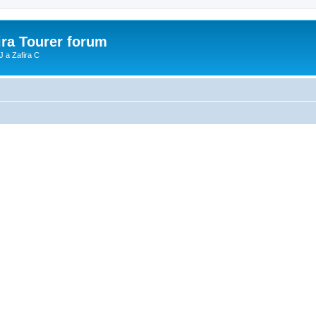
ira Tourer forum
J a Zafira C