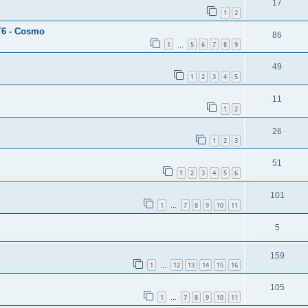
17
1
2
AT6 - Cosmo
86
1
5
6
7
8
9
…
49
1
2
3
4
5
11
1
2
26
1
2
3
51
1
2
3
4
5
6
101
1
7
8
9
10
11
…
5
159
1
12
13
14
15
16
…
105
1
7
8
9
10
11
…