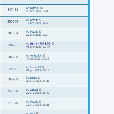
od
R@dek
447488
25 bře 2020, 23:03
od
Xavier
250545
17 bře 2020, 12:58
od
beavis
784654
29 úno 2020, 10:47
od
Astra - R@SAG
139761
05 úno 2020, 11:40
od
Astracius
104968
30 led 2020, 20:23
od
truck123
22748
01 pro 2019, 00:19
od
Dulus
105969
22 srp 2019, 14:21
od
azrael
257508
20 srp 2019, 08:39
od
beavis
111070
12 srp 2019, 10:23
od
jack