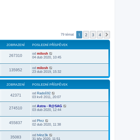
1
2
3
4
Další
79 témat
ZOBRAZENÍ
POSLEDNÍ PŘÍSPĚVEK
od
milosh
267310
04 dub 2020, 10:45
od
milosh
135952
23 dub 2019, 15:32
ZOBRAZENÍ
POSLEDNÍ PŘÍSPĚVEK
od
Radoš92
42371
03 kvě 2011, 20:07
od
Astra - R@SAG
274510
03 dub 2020, 12:44
od
Phrz
455837
02 dub 2020, 11:38
od
h4nz3k
35083
31 bře 2020, 11:51