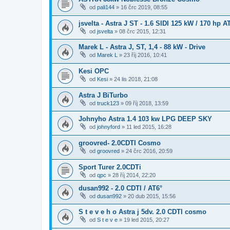
od
pali144
»
16 črc 2019, 08:55
jsvelta - Astra J ST - 1.6 SIDI 125 kW / 170 hp 
od
jsvelta
»
08 črc 2015, 12:31
Marek L - Astra J, ST, 1,4 - 88 kW - Drive
od
Marek L
»
23 říj 2016, 10:41
Kesi OPC
od
Kesi
»
24 lis 2018, 21:08
Astra J BiTurbo
od
truck123
»
09 říj 2018, 13:59
Johnyho Astra 1.4 103 kw LPG DEEP SKY
od
johnyford
»
11 led 2015, 16:28
groovred- 2.0CDTI Cosmo
od
groovred
»
24 črc 2016, 20:59
Sport Turer 2.0CDTi
od
qpc
»
28 říj 2014, 22:20
dusan992 - 2.0 CDTI / AT6°
od
dusan992
»
20 dub 2015, 15:56
S t e v e h o Astra j 5dv. 2.0 CDTI cosmo
od
S t e v e
»
19 led 2015, 20:27