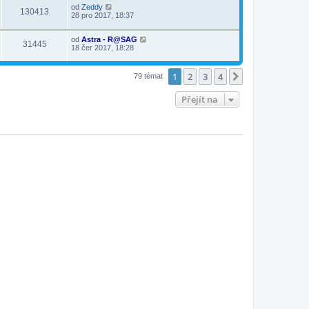
od
Zeddy
130413
28 pro 2017, 18:37
od
Astra - R@SAG
31445
18 čer 2017, 18:28
1
2
3
4
Další
79 témat
Přejít na