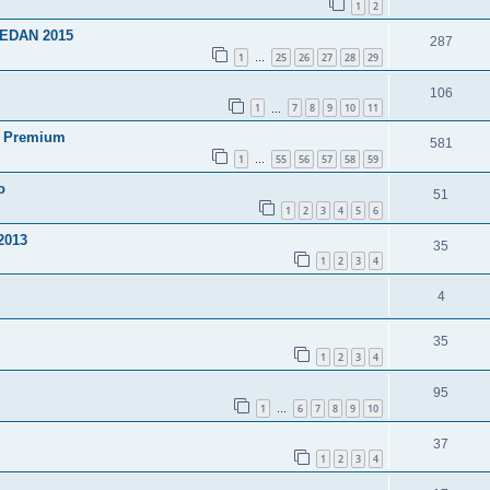
1
2
 SEDAN 2015
287
1
25
26
27
28
29
…
106
1
7
8
9
10
11
…
O Premium
581
1
55
56
57
58
59
…
o
51
1
2
3
4
5
6
2013
35
1
2
3
4
4
35
1
2
3
4
95
1
6
7
8
9
10
…
37
1
2
3
4