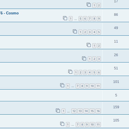
17
1
2
AT6 - Cosmo
86
1
5
6
7
8
9
…
49
1
2
3
4
5
11
1
2
26
1
2
3
51
1
2
3
4
5
6
101
1
7
8
9
10
11
…
5
159
1
12
13
14
15
16
…
105
1
7
8
9
10
11
…