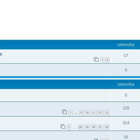
ilé hledání
ODPOVĚDI
cz
17
1
2
0
ODPOVĚDI
0
125
1
9
10
11
12
13
…
314
1
28
29
30
31
32
…
10