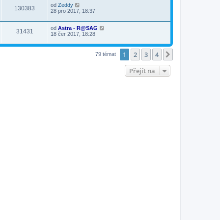
od
Zeddy
130383
28 pro 2017, 18:37
od
Astra - R@SAG
31431
18 čer 2017, 18:28
1
2
3
4
Další
79 témat
Přejít na