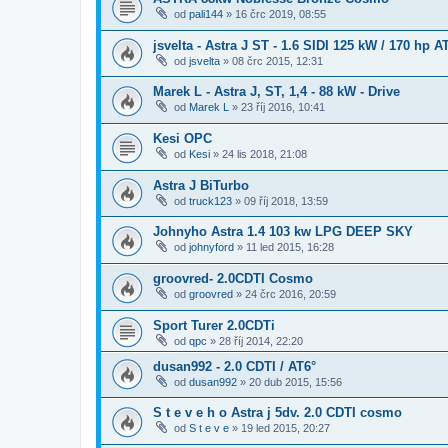
od
pali144
»
16 črc 2019, 08:55
jsvelta - Astra J ST - 1.6 SIDI 125 kW / 170 hp 
od
jsvelta
»
08 črc 2015, 12:31
Marek L - Astra J, ST, 1,4 - 88 kW - Drive
od
Marek L
»
23 říj 2016, 10:41
Kesi OPC
od
Kesi
»
24 lis 2018, 21:08
Astra J BiTurbo
od
truck123
»
09 říj 2018, 13:59
Johnyho Astra 1.4 103 kw LPG DEEP SKY
od
johnyford
»
11 led 2015, 16:28
groovred- 2.0CDTI Cosmo
od
groovred
»
24 črc 2016, 20:59
Sport Turer 2.0CDTi
od
qpc
»
28 říj 2014, 22:20
dusan992 - 2.0 CDTI / AT6°
od
dusan992
»
20 dub 2015, 15:56
S t e v e h o Astra j 5dv. 2.0 CDTI cosmo
od
S t e v e
»
19 led 2015, 20:27