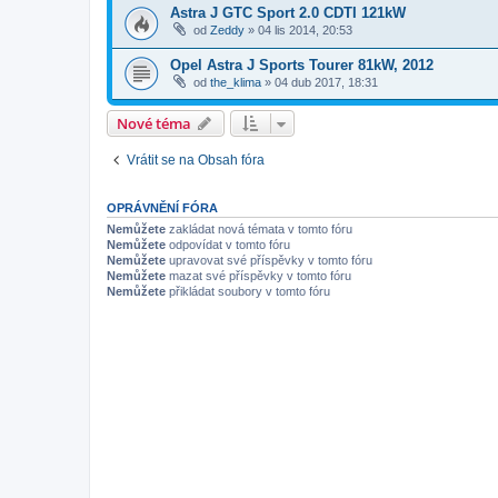
Astra J GTC Sport 2.0 CDTI 121kW
od
Zeddy
»
04 lis 2014, 20:53
Opel Astra J Sports Tourer 81kW, 2012
od
the_klima
»
04 dub 2017, 18:31
Nové téma
Vrátit se na Obsah fóra
OPRÁVNĚNÍ FÓRA
Nemůžete
zakládat nová témata v tomto fóru
Nemůžete
odpovídat v tomto fóru
Nemůžete
upravovat své příspěvky v tomto fóru
Nemůžete
mazat své příspěvky v tomto fóru
Nemůžete
přikládat soubory v tomto fóru