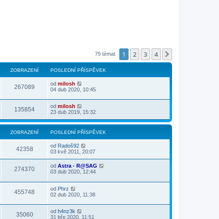
1
2
3
4
Další
79 témat
ZOBRAZENÍ
POSLEDNÍ PŘÍSPĚVEK
od
milosh
267089
04 dub 2020, 10:45
od
milosh
135854
23 dub 2019, 15:32
ZOBRAZENÍ
POSLEDNÍ PŘÍSPĚVEK
od
Radoš92
42358
03 kvě 2011, 20:07
od
Astra - R@SAG
274370
03 dub 2020, 12:44
od
Phrz
455748
02 dub 2020, 11:38
od
h4nz3k
35060
31 bře 2020, 11:51