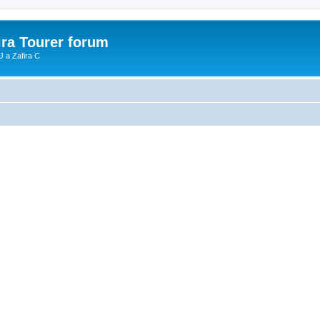
ira Tourer forum
J a Zafira C