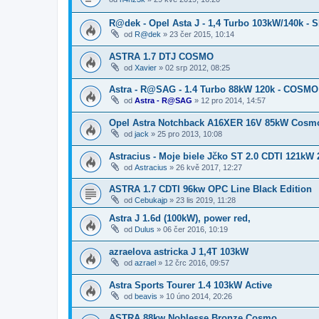
R@dek - Opel Asta J - 1,4 Turbo 103kW/140k -
od
R@dek
»
23 čer 2015, 10:14
ASTRA 1.7 DTJ COSMO
od
Xavier
»
02 srp 2012, 08:25
Astra - R@SAG - 1.4 Turbo 88kW 120k - COSM
od
Astra - R@SAG
»
12 pro 2014, 14:57
Opel Astra Notchback A16XER 16V 85kW Cosm
od
jack
»
25 pro 2013, 10:08
Astracius - Moje biele Jčko ST 2.0 CDTI 121kW 
od
Astracius
»
26 kvě 2017, 12:27
ASTRA 1.7 CDTI 96kw OPC Line Black Edition
od
Cebukajp
»
23 lis 2019, 11:28
Astra J 1.6d (100kW), power red,
od
Dulus
»
06 čer 2016, 10:19
azraelova astricka J 1,4T 103kW
od
azrael
»
12 črc 2016, 09:57
Astra Sports Tourer 1.4 103kW Active
od
beavis
»
10 úno 2014, 20:26
ASTRA 88kw Noblesse Bronze Cosmo