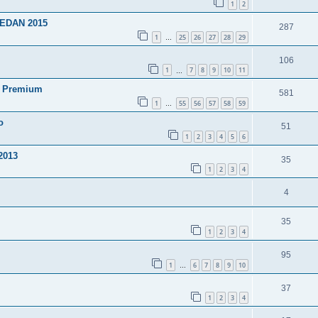
1
2
 SEDAN 2015
287
1
25
26
27
28
29
…
106
1
7
8
9
10
11
…
O Premium
581
1
55
56
57
58
59
…
o
51
1
2
3
4
5
6
2013
35
1
2
3
4
4
35
1
2
3
4
95
1
6
7
8
9
10
…
37
1
2
3
4