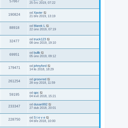
57667
25 črc 2019, 07:22
od
Xavier
190824
21 bře 2019, 13:19
od
Marek L
88918
22 úno 2019, 07:19
od
truck123
32477
08 úno 2019, 19:10
od
bullb
69951
05 úno 2019, 09:12
od
johnyford
179471
14 lis 2018, 18:29
od
groovred
261254
28 srp 2018, 11:59
od
qpc
59195
04 kvě 2018, 15:21
od
dusan992
233347
27 dub 2018, 20:01
od
S t e v e
228750
04 bře 2018, 10:00