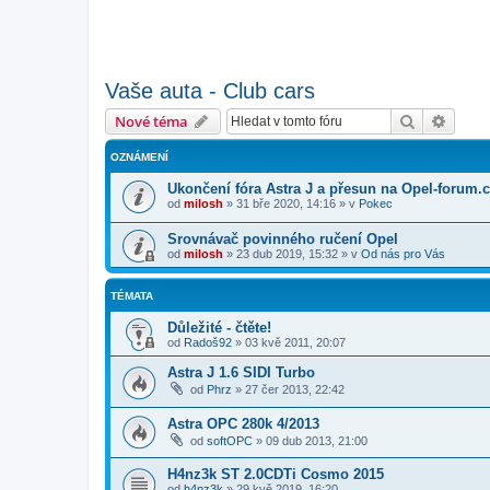
Vaše auta - Club cars
Hledat
Pokroč
Nové téma
OZNÁMENÍ
Ukončení fóra Astra J a přesun na Opel-forum.
od
milosh
»
31 bře 2020, 14:16
» v
Pokec
Srovnávač povinného ručení Opel
od
milosh
»
23 dub 2019, 15:32
» v
Od nás pro Vás
TÉMATA
Důležité - čtěte!
od
Radoš92
»
03 kvě 2011, 20:07
Astra J 1.6 SIDI Turbo
od
Phrz
»
27 čer 2013, 22:42
Astra OPC 280k 4/2013
od
softOPC
»
09 dub 2013, 21:00
H4nz3k ST 2.0CDTi Cosmo 2015
od
h4nz3k
»
29 kvě 2019, 16:20