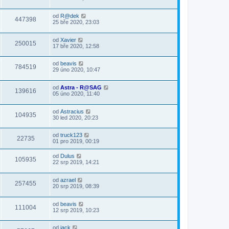
od
R@dek
447398
25 bře 2020, 23:03
od
Xavier
250015
17 bře 2020, 12:58
od
beavis
784519
29 úno 2020, 10:47
od
Astra - R@SAG
139616
05 úno 2020, 11:40
od
Astracius
104935
30 led 2020, 20:23
od
truck123
22735
01 pro 2019, 00:19
od
Dulus
105935
22 srp 2019, 14:21
od
azrael
257455
20 srp 2019, 08:39
od
beavis
111004
12 srp 2019, 10:23
od
jack