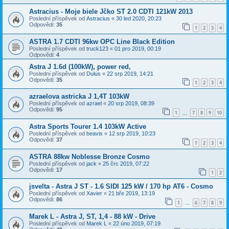
Astracius - Moje biele Jčko ST 2.0 CDTI 121kW 2013
Poslední příspěvek od
Astracius
«
30 led 2020, 20:23
Odpovědi:
35
1
2
3
4
ASTRA 1.7 CDTI 96kw OPC Line Black Edition
Poslední příspěvek od
truck123
«
01 pro 2019, 00:19
Odpovědi:
4
Astra J 1.6d (100kW), power red,
Poslední příspěvek od
Dulus
«
22 srp 2019, 14:21
Odpovědi:
35
1
2
3
4
azraelova astricka J 1,4T 103kW
Poslední příspěvek od
azrael
«
20 srp 2019, 08:39
Odpovědi:
95
1
7
8
9
10
…
Astra Sports Tourer 1.4 103kW Active
Poslední příspěvek od
beavis
«
12 srp 2019, 10:23
Odpovědi:
37
1
2
3
4
ASTRA 88kw Noblesse Bronze Cosmo
Poslední příspěvek od
jack
«
25 črc 2019, 07:22
Odpovědi:
17
1
2
jsvelta - Astra J ST - 1.6 SIDI 125 kW / 170 hp AT6 - Cosmo
Poslední příspěvek od
Xavier
«
21 bře 2019, 13:19
Odpovědi:
86
1
6
7
8
9
…
Marek L - Astra J, ST, 1,4 - 88 kW - Drive
Poslední příspěvek od
Marek L
«
22 úno 2019, 07:19