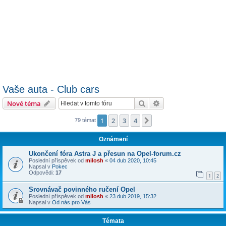
Vaše auta - Club cars
Hledat
Pokročilé hledání
Nové téma
1
2
3
4
Další
79 témat
Oznámení
Ukončení fóra Astra J a přesun na Opel-forum.cz
Poslední příspěvek od
milosh
«
04 dub 2020, 10:45
Napsal v
Pokec
Odpovědi:
17
1
2
Srovnávač povinného ručení Opel
Poslední příspěvek od
milosh
«
23 dub 2019, 15:32
Napsal v
Od nás pro Vás
Témata