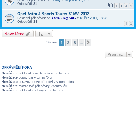
Poslední příspěvek od
Zeddy
«
28 pro 2017, 18:37
Odpovědi:
31
1
2
3
4
Opel Astra J Sports Tourer 81kW, 2012
Poslední příspěvek od
Astra - R@SAG
«
18 čer 2017, 18:28
Odpovědi:
14
1
2
Nové téma
1
2
3
4
Další
79 témat
Přejít na
OPRÁVNĚNÍ FÓRA
Nemůžete
zakládat nová témata v tomto fóru
Nemůžete
odpovídat v tomto fóru
Nemůžete
upravovat své příspěvky v tomto fóru
Nemůžete
mazat své příspěvky v tomto fóru
Nemůžete
přikládat soubory v tomto fóru