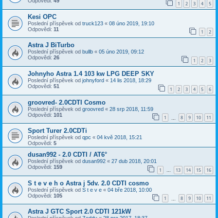
Odpovědi:
49
1
2
3
4
5
Kesi OPC
Poslední příspěvek od
truck123
«
08 úno 2019, 19:10
Odpovědi:
11
1
2
Astra J BiTurbo
Poslední příspěvek od
bullb
«
05 úno 2019, 09:12
Odpovědi:
26
1
2
3
Johnyho Astra 1.4 103 kw LPG DEEP SKY
Poslední příspěvek od
johnyford
«
14 lis 2018, 18:29
Odpovědi:
51
1
2
3
4
5
6
groovred- 2.0CDTI Cosmo
Poslední příspěvek od
groovred
«
28 srp 2018, 11:59
Odpovědi:
101
1
8
9
10
11
…
Sport Turer 2.0CDTi
Poslední příspěvek od
qpc
«
04 kvě 2018, 15:21
Odpovědi:
5
dusan992 - 2.0 CDTI / AT6°
Poslední příspěvek od
dusan992
«
27 dub 2018, 20:01
Odpovědi:
159
1
13
14
15
16
…
S t e v e h o Astra j 5dv. 2.0 CDTI cosmo
Poslední příspěvek od
S t e v e
«
04 bře 2018, 10:00
Odpovědi:
105
1
8
9
10
11
…
Astra J GTC Sport 2.0 CDTI 121kW