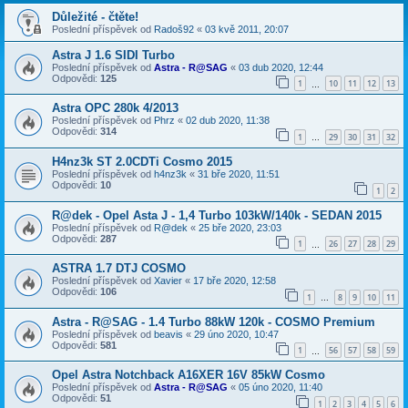
Důležité - čtěte!
Poslední příspěvek od
Radoš92
«
03 kvě 2011, 20:07
Astra J 1.6 SIDI Turbo
Poslední příspěvek od
Astra - R@SAG
«
03 dub 2020, 12:44
Odpovědi:
125
1
10
11
12
13
…
Astra OPC 280k 4/2013
Poslední příspěvek od
Phrz
«
02 dub 2020, 11:38
Odpovědi:
314
1
29
30
31
32
…
H4nz3k ST 2.0CDTi Cosmo 2015
Poslední příspěvek od
h4nz3k
«
31 bře 2020, 11:51
Odpovědi:
10
1
2
R@dek - Opel Asta J - 1,4 Turbo 103kW/140k - SEDAN 2015
Poslední příspěvek od
R@dek
«
25 bře 2020, 23:03
Odpovědi:
287
1
26
27
28
29
…
ASTRA 1.7 DTJ COSMO
Poslední příspěvek od
Xavier
«
17 bře 2020, 12:58
Odpovědi:
106
1
8
9
10
11
…
Astra - R@SAG - 1.4 Turbo 88kW 120k - COSMO Premium
Poslední příspěvek od
beavis
«
29 úno 2020, 10:47
Odpovědi:
581
1
56
57
58
59
…
Opel Astra Notchback A16XER 16V 85kW Cosmo
Poslední příspěvek od
Astra - R@SAG
«
05 úno 2020, 11:40
Odpovědi:
51
1
2
3
4
5
6