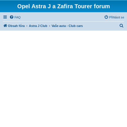
Opel Astra J a Zafira Tourer forum
FAQ
Přihlásit se
H
Obsah fóra
Astra J Club
Vaše auta - Club cars
l
e
d
a
t