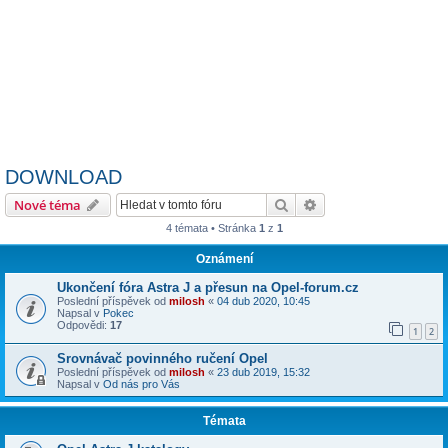
DOWNLOAD
Hledat
Pokročilé hledání
Nové téma
4 témata • Stránka
1
z
1
Oznámení
Ukončení fóra Astra J a přesun na Opel-forum.cz
Poslední příspěvek od
milosh
«
04 dub 2020, 10:45
Napsal v
Pokec
Odpovědi:
17
1
2
Srovnávač povinného ručení Opel
Poslední příspěvek od
milosh
«
23 dub 2019, 15:32
Napsal v
Od nás pro Vás
Témata