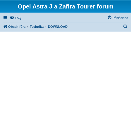
Opel Astra J a Zafira Tourer forum
FAQ
Přihlásit se
H
Obsah fóra
Technika
DOWNLOAD
l
e
d
a
t