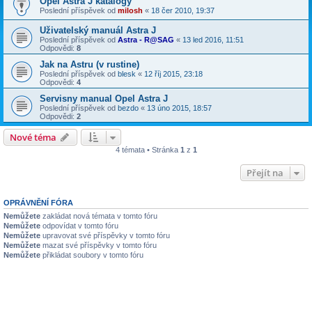
Opel Astra J katalogy
Poslední příspěvek od
milosh
«
18 čer 2010, 19:37
Uživatelský manuál Astra J
Poslední příspěvek od
Astra - R@SAG
«
13 led 2016, 11:51
Odpovědi:
8
Jak na Astru (v rustine)
Poslední příspěvek od
blesk
«
12 říj 2015, 23:18
Odpovědi:
4
Servisny manual Opel Astra J
Poslední příspěvek od
bezdo
«
13 úno 2015, 18:57
Odpovědi:
2
Nové téma
4 témata • Stránka
1
z
1
Přejít na
OPRÁVNĚNÍ FÓRA
Nemůžete
zakládat nová témata v tomto fóru
Nemůžete
odpovídat v tomto fóru
Nemůžete
upravovat své příspěvky v tomto fóru
Nemůžete
mazat své příspěvky v tomto fóru
Nemůžete
přikládat soubory v tomto fóru