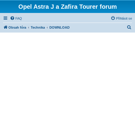
Opel Astra J a Zafira Tourer forum
FAQ
Přihlásit se
H
Obsah fóra
Technika
DOWNLOAD
l
e
d
a
t