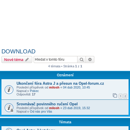
DOWNLOAD
Hledat
Pokročilé hledání
Nové téma
4 témata • Stránka
1
z
1
Oznámení
Ukončení fóra Astra J a přesun na Opel-forum.cz
Poslední příspěvek od
milosh
«
04 dub 2020, 10:45
Napsal v
Pokec
Odpovědi:
17
1
2
Srovnávač povinného ručení Opel
Poslední příspěvek od
milosh
«
23 dub 2019, 15:32
Napsal v
Od nás pro Vás
Témata