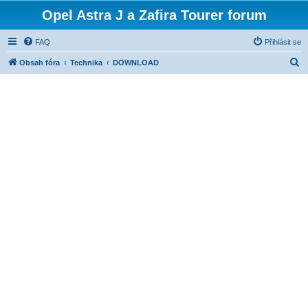
Opel Astra J a Zafira Tourer forum
FAQ
Přihlásit se
H
Obsah fóra
Technika
DOWNLOAD
l
e
d
a
t