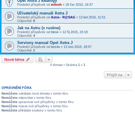
Opel Astra J katalogy
Poslední příspěvek od
milosh
«
18 čer 2010, 19:37
Uživatelský manuál Astra J
Poslední příspěvek od
Astra - R@SAG
«
13 led 2016, 11:51
Odpovědi:
8
Jak na Astru (v rustine)
Poslední příspěvek od
blesk
«
12 říj 2015, 23:18
Odpovědi:
4
Servisny manual Opel Astra J
Poslední příspěvek od
bezdo
«
13 úno 2015, 18:57
Odpovědi:
2
Nové téma
4 témata • Stránka
1
z
1
Přejít na
OPRÁVNĚNÍ FÓRA
Nemůžete
zakládat nová témata v tomto fóru
Nemůžete
odpovídat v tomto fóru
Nemůžete
upravovat své příspěvky v tomto fóru
Nemůžete
mazat své příspěvky v tomto fóru
Nemůžete
přikládat soubory v tomto fóru