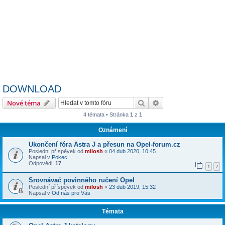
DOWNLOAD
Hledat
Pokročilé hledání
Nové téma
4 témata • Stránka
1
z
1
Oznámení
Ukončení fóra Astra J a přesun na Opel-forum.cz
Poslední příspěvek od
milosh
«
04 dub 2020, 10:45
Napsal v
Pokec
Odpovědi:
17
1
2
Srovnávač povinného ručení Opel
Poslední příspěvek od
milosh
«
23 dub 2019, 15:32
Napsal v
Od nás pro Vás
Témata