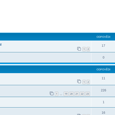
ilé hledání
ODPOVĚDI
cz
17
1
2
0
ODPOVĚDI
11
1
2
226
1
19
20
21
22
23
…
1
16