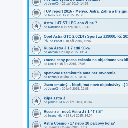
od
JeanK3
»
23 zář 2015, 14:38
TUV report 2016 - Meriva, Astra, Zafira a Insigni
od
blesk
»
26 lis 2015, 15:50
Astra 1.4T ST LPG ano či ne ?
od
Radimas
»
19 srp 2015, 10:47
Opel Astra GTC 2,0CDTi Sport za 339000,-Kč 20
od
Pasat
»
18 zář 2015, 16:07
Kupa Astra J 1.7 cdti 96kw
od
Antoan
»
29 srp 2015, 13:54
zmena ceny pocas cakania na objednane vozid
od
janci4
»
15 črc 2015, 07:05
opatovne uzamknutie auta bez otvorenia
od
bezdo
»
08 črc 2015, 10:20
Jsem smutný... Nepřijímá nové objednávky :-( 
od
JeanK3
»
30 kvě 2015, 22:05
kúpa astra J
od
pindo7161
»
29 črc 2014, 08:34
Recenze - nová Astra J / 1.4T / ST
od
beznyridic
»
19 kvě 2015, 14:34
Astra Cosmo - 17 nebo 18 palcovy kola?
od
JeanK3
»
29 dub 2015, 11:30