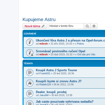
Kupujeme Astru
Hledat
Pokroč
Nové téma
OZNÁMENÍ
Ukončení fóra Astra J a přesun na Opel-forum.
od
milosh
»
31 bře 2020, 14:16
» v
Pokec
Srovnávač povinného ručení Opel
od
milosh
»
23 dub 2019, 15:32
» v
Od nás pro Vás
TÉMATA
Koupě Astra J Sports Tourer
od
Frank831
»
25 led 2020, 18:36
Koupili byste si znovu Astru J?
od
Radek116
»
06 lis 2012, 12:06
Dealer_koupě_prodej
od
JakubM
»
30 led 2018, 13:38
Jak casto pouzivate vyhrivana sedadla?
od
JeanK3
»
25 zář 2015, 14:52