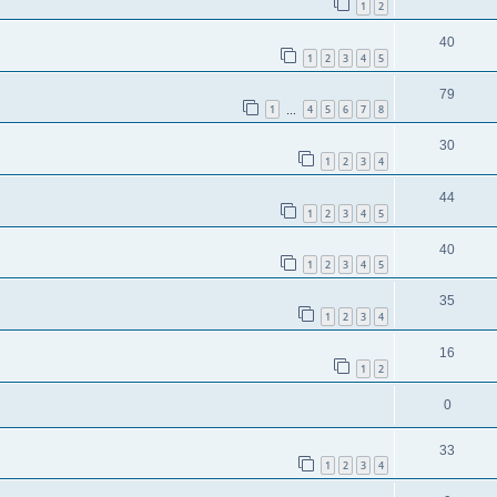
1
2
40
1
2
3
4
5
79
1
4
5
6
7
8
…
30
1
2
3
4
44
1
2
3
4
5
40
1
2
3
4
5
35
1
2
3
4
16
1
2
0
33
1
2
3
4