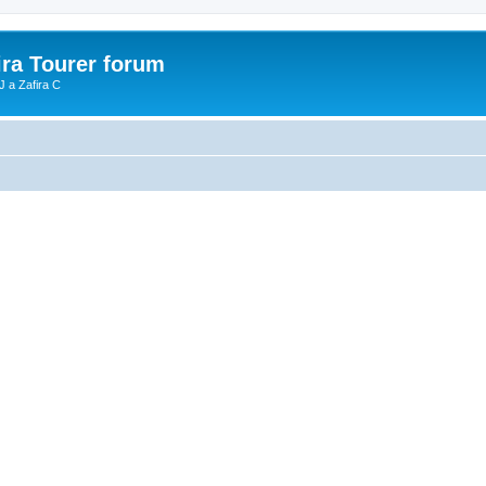
ira Tourer forum
J a Zafira C