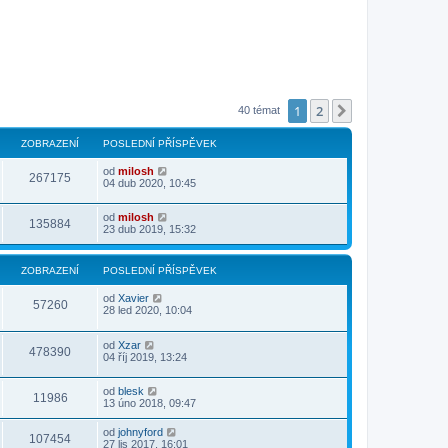
1
2
Další
40 témat
ZOBRAZENÍ
POSLEDNÍ PŘÍSPĚVEK
od
milosh
267175
04 dub 2020, 10:45
od
milosh
135884
23 dub 2019, 15:32
ZOBRAZENÍ
POSLEDNÍ PŘÍSPĚVEK
od
Xavier
57260
28 led 2020, 10:04
od
Xzar
478390
04 říj 2019, 13:24
od
blesk
11986
13 úno 2018, 09:47
od
johnyford
107454
27 lis 2017, 16:01