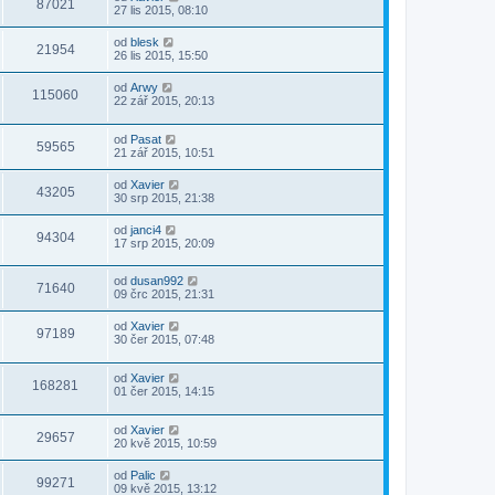
87021
27 lis 2015, 08:10
od
blesk
21954
26 lis 2015, 15:50
od
Arwy
115060
22 zář 2015, 20:13
od
Pasat
59565
21 zář 2015, 10:51
od
Xavier
43205
30 srp 2015, 21:38
od
janci4
94304
17 srp 2015, 20:09
od
dusan992
71640
09 črc 2015, 21:31
od
Xavier
97189
30 čer 2015, 07:48
od
Xavier
168281
01 čer 2015, 14:15
od
Xavier
29657
20 kvě 2015, 10:59
od
Palic
99271
09 kvě 2015, 13:12