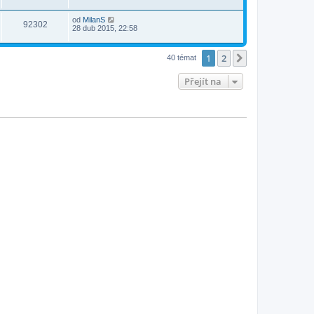
od
MilanS
92302
28 dub 2015, 22:58
1
2
Další
40 témat
Přejít na