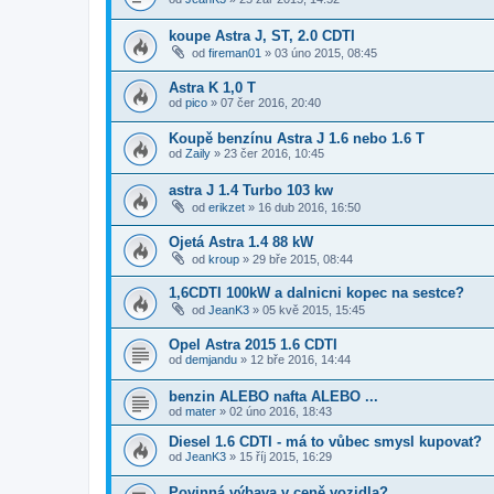
koupe Astra J, ST, 2.0 CDTI
od
fireman01
»
03 úno 2015, 08:45
Astra K 1,0 T
od
pico
»
07 čer 2016, 20:40
Koupě benzínu Astra J 1.6 nebo 1.6 T
od
Zaily
»
23 čer 2016, 10:45
astra J 1.4 Turbo 103 kw
od
erikzet
»
16 dub 2016, 16:50
Ojetá Astra 1.4 88 kW
od
kroup
»
29 bře 2015, 08:44
1,6CDTI 100kW a dalnicni kopec na sestce?
od
JeanK3
»
05 kvě 2015, 15:45
Opel Astra 2015 1.6 CDTI
od
demjandu
»
12 bře 2016, 14:44
benzin ALEBO nafta ALEBO ...
od
mater
»
02 úno 2016, 18:43
Diesel 1.6 CDTI - má to vůbec smysl kupovat?
od
JeanK3
»
15 říj 2015, 16:29
Povinná výbava v ceně vozidla?