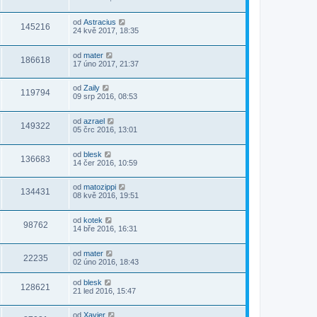
od
Astracius
145216
24 kvě 2017, 18:35
od
mater
186618
17 úno 2017, 21:37
od
Zaily
119794
09 srp 2016, 08:53
od
azrael
149322
05 črc 2016, 13:01
od
blesk
136683
14 čer 2016, 10:59
od
matozippi
134431
08 kvě 2016, 19:51
od
kotek
98762
14 bře 2016, 16:31
od
mater
22235
02 úno 2016, 18:43
od
blesk
128621
21 led 2016, 15:47
od
Xavier