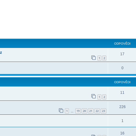
ilé hledání
ODPOVĚDI
cz
17
1
2
0
ODPOVĚDI
11
1
2
226
1
19
20
21
22
23
…
1
16