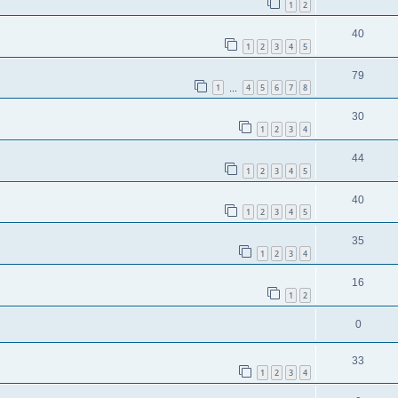
1
2
40
1
2
3
4
5
79
1
4
5
6
7
8
…
30
1
2
3
4
44
1
2
3
4
5
40
1
2
3
4
5
35
1
2
3
4
16
1
2
0
33
1
2
3
4