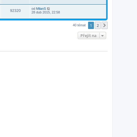
od
MilanS
92320
28 dub 2015, 22:58
1
2
Další
40 témat
Přejít na