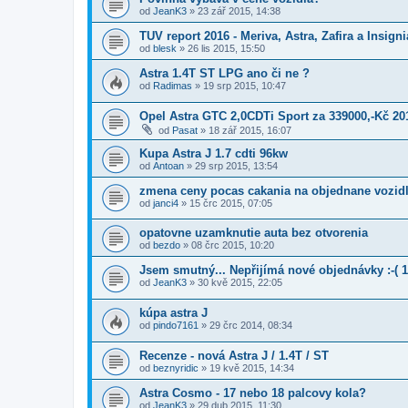
od
JeanK3
»
23 zář 2015, 14:38
TUV report 2016 - Meriva, Astra, Zafira a Insigni
od
blesk
»
26 lis 2015, 15:50
Astra 1.4T ST LPG ano či ne ?
od
Radimas
»
19 srp 2015, 10:47
Opel Astra GTC 2,0CDTi Sport za 339000,-Kč 20
od
Pasat
»
18 zář 2015, 16:07
Kupa Astra J 1.7 cdti 96kw
od
Antoan
»
29 srp 2015, 13:54
zmena ceny pocas cakania na objednane vozid
od
janci4
»
15 črc 2015, 07:05
opatovne uzamknutie auta bez otvorenia
od
bezdo
»
08 črc 2015, 10:20
Jsem smutný... Nepřijímá nové objednávky :-( 
od
JeanK3
»
30 kvě 2015, 22:05
kúpa astra J
od
pindo7161
»
29 črc 2014, 08:34
Recenze - nová Astra J / 1.4T / ST
od
beznyridic
»
19 kvě 2015, 14:34
Astra Cosmo - 17 nebo 18 palcovy kola?
od
JeanK3
»
29 dub 2015, 11:30