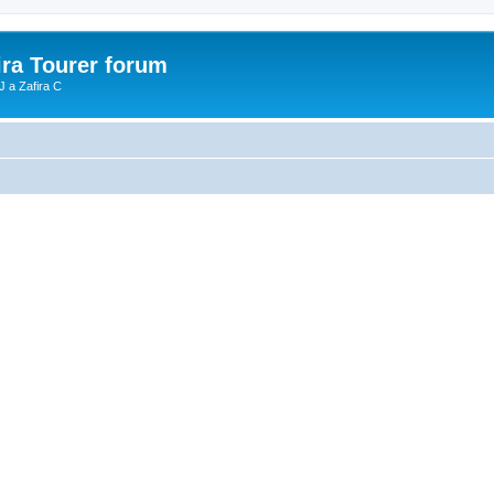
ira Tourer forum
J a Zafira C