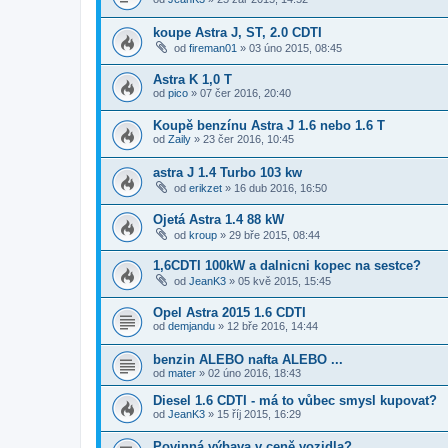
koupe Astra J, ST, 2.0 CDTI
od
fireman01
»
03 úno 2015, 08:45
Astra K 1,0 T
od
pico
»
07 čer 2016, 20:40
Koupě benzínu Astra J 1.6 nebo 1.6 T
od
Zaily
»
23 čer 2016, 10:45
astra J 1.4 Turbo 103 kw
od
erikzet
»
16 dub 2016, 16:50
Ojetá Astra 1.4 88 kW
od
kroup
»
29 bře 2015, 08:44
1,6CDTI 100kW a dalnicni kopec na sestce?
od
JeanK3
»
05 kvě 2015, 15:45
Opel Astra 2015 1.6 CDTI
od
demjandu
»
12 bře 2016, 14:44
benzin ALEBO nafta ALEBO ...
od
mater
»
02 úno 2016, 18:43
Diesel 1.6 CDTI - má to vůbec smysl kupovat?
od
JeanK3
»
15 říj 2015, 16:29
Povinná výbava v ceně vozidla?