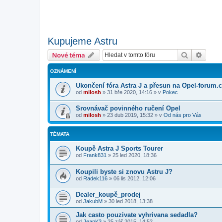
Kupujeme Astru
Hledat
Pokroč
Nové téma
OZNÁMENÍ
Ukončení fóra Astra J a přesun na Opel-forum.
od
milosh
»
31 bře 2020, 14:16
» v
Pokec
Srovnávač povinného ručení Opel
od
milosh
»
23 dub 2019, 15:32
» v
Od nás pro Vás
TÉMATA
Koupě Astra J Sports Tourer
od
Frank831
»
25 led 2020, 18:36
Koupili byste si znovu Astru J?
od
Radek116
»
06 lis 2012, 12:06
Dealer_koupě_prodej
od
JakubM
»
30 led 2018, 13:38
Jak casto pouzivate vyhrivana sedadla?
od
JeanK3
»
25 zář 2015, 14:52