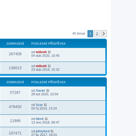
1
2
Další
40 témat
ZOBRAZENÍ
POSLEDNÍ PŘÍSPĚVEK
od
milosh
267409
04 dub 2020, 10:45
od
milosh
136013
23 dub 2019, 15:32
ZOBRAZENÍ
POSLEDNÍ PŘÍSPĚVEK
od
Xavier
57287
28 led 2020, 10:04
od
Xzar
478450
04 říj 2019, 13:24
od
blesk
11996
13 úno 2018, 09:47
od
johnyford
107471
27 lis 2017, 16:01