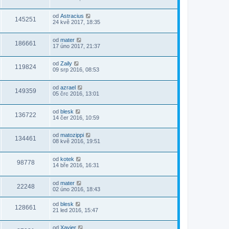
od
Astracius
145251
24 kvě 2017, 18:35
od
mater
186661
17 úno 2017, 21:37
od
Zaily
119824
09 srp 2016, 08:53
od
azrael
149359
05 črc 2016, 13:01
od
blesk
136722
14 čer 2016, 10:59
od
matozippi
134461
08 kvě 2016, 19:51
od
kotek
98778
14 bře 2016, 16:31
od
mater
22248
02 úno 2016, 18:43
od
blesk
128661
21 led 2016, 15:47
od
Xavier