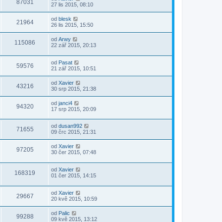
87031
27 lis 2015, 08:10
od
blesk
21964
26 lis 2015, 15:50
od
Arwy
115086
22 zář 2015, 20:13
od
Pasat
59576
21 zář 2015, 10:51
od
Xavier
43216
30 srp 2015, 21:38
od
janci4
94320
17 srp 2015, 20:09
od
dusan992
71655
09 črc 2015, 21:31
od
Xavier
97205
30 čer 2015, 07:48
od
Xavier
168319
01 čer 2015, 14:15
od
Xavier
29667
20 kvě 2015, 10:59
od
Palic
99288
09 kvě 2015, 13:12