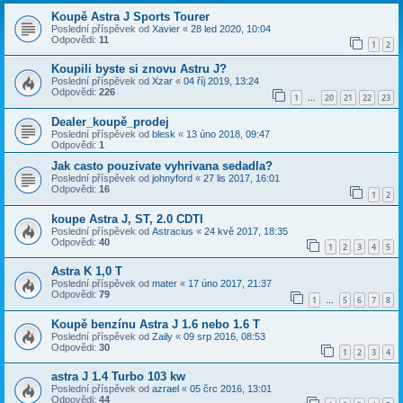
Koupě Astra J Sports Tourer
Poslední příspěvek od
Xavier
«
28 led 2020, 10:04
Odpovědi:
11
1
2
Koupili byste si znovu Astru J?
Poslední příspěvek od
Xzar
«
04 říj 2019, 13:24
Odpovědi:
226
1
20
21
22
23
…
Dealer_koupě_prodej
Poslední příspěvek od
blesk
«
13 úno 2018, 09:47
Odpovědi:
1
Jak casto pouzivate vyhrivana sedadla?
Poslední příspěvek od
johnyford
«
27 lis 2017, 16:01
Odpovědi:
16
1
2
koupe Astra J, ST, 2.0 CDTI
Poslední příspěvek od
Astracius
«
24 kvě 2017, 18:35
Odpovědi:
40
1
2
3
4
5
Astra K 1,0 T
Poslední příspěvek od
mater
«
17 úno 2017, 21:37
Odpovědi:
79
1
5
6
7
8
…
Koupě benzínu Astra J 1.6 nebo 1.6 T
Poslední příspěvek od
Zaily
«
09 srp 2016, 08:53
Odpovědi:
30
1
2
3
4
astra J 1.4 Turbo 103 kw
Poslední příspěvek od
azrael
«
05 črc 2016, 13:01
Odpovědi:
44