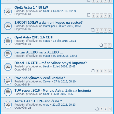
1
2
3
4
5
Ojetá Astra 1.4 88 kW
Poslední příspěvek od
blesk
«
14 čer 2016, 10:59
Odpovědi:
40
1
2
3
4
5
1,6CDTI 100kW a dalnicni kopec na sestce?
Poslední příspěvek od
matozippi
«
08 kvě 2016, 19:51
Odpovědi:
35
1
2
3
4
Opel Astra 2015 1.6 CDTI
Poslední příspěvek od
kotek
«
14 bře 2016, 16:31
Odpovědi:
16
1
2
benzin ALEBO nafta ALEBO ...
Poslední příspěvek od
mater
«
02 úno 2016, 18:43
Diesel 1.6 CDTI - má to vůbec smysl kupovat?
Poslední příspěvek od
blesk
«
21 led 2016, 15:47
Odpovědi:
33
1
2
3
4
Povinná výbava v ceně vozidla?
Poslední příspěvek od
Xavier
«
27 lis 2015, 08:10
Odpovědi:
9
TUV report 2016 - Meriva, Astra, Zafira a Insignia
Poslední příspěvek od
blesk
«
26 lis 2015, 15:50
Astra 1.4T ST LPG ano či ne ?
Poslední příspěvek od
Arwy
«
22 zář 2015, 20:13
Odpovědi:
25
1
2
3