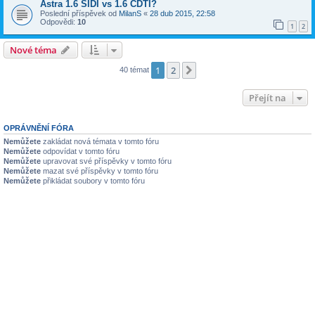
Astra 1.6 SIDI vs 1.6 CDTI?
Poslední příspěvek od
MilanS
«
28 dub 2015, 22:58
Odpovědi:
10
1
2
Nové téma
1
2
Další
40 témat
Přejít na
OPRÁVNĚNÍ FÓRA
Nemůžete
zakládat nová témata v tomto fóru
Nemůžete
odpovídat v tomto fóru
Nemůžete
upravovat své příspěvky v tomto fóru
Nemůžete
mazat své příspěvky v tomto fóru
Nemůžete
přikládat soubory v tomto fóru