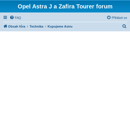
Opel Astra J a Zafira Tourer forum
FAQ
Přihlásit se
H
Obsah fóra
Technika
Kupujeme Astru
l
e
d
a
t