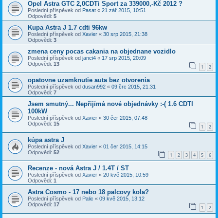
Opel Astra GTC 2,0CDTi Sport za 339000,-Kč 2012 ?
Poslední příspěvek od
Pasat
«
21 zář 2015, 10:51
Odpovědi:
5
Kupa Astra J 1.7 cdti 96kw
Poslední příspěvek od
Xavier
«
30 srp 2015, 21:38
Odpovědi:
3
zmena ceny pocas cakania na objednane vozidlo
Poslední příspěvek od
janci4
«
17 srp 2015, 20:09
Odpovědi:
13
1
2
opatovne uzamknutie auta bez otvorenia
Poslední příspěvek od
dusan992
«
09 črc 2015, 21:31
Odpovědi:
7
Jsem smutný... Nepřijímá nové objednávky :-( 1.6 CDTI
100kW
Poslední příspěvek od
Xavier
«
30 čer 2015, 07:48
Odpovědi:
15
1
2
kúpa astra J
Poslední příspěvek od
Xavier
«
01 čer 2015, 14:15
Odpovědi:
52
1
2
3
4
5
6
Recenze - nová Astra J / 1.4T / ST
Poslední příspěvek od
Xavier
«
20 kvě 2015, 10:59
Odpovědi:
1
Astra Cosmo - 17 nebo 18 palcovy kola?
Poslední příspěvek od
Palic
«
09 kvě 2015, 13:12
Odpovědi:
17
1
2