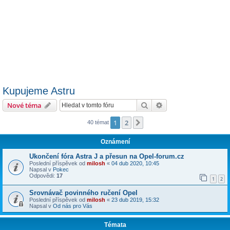
Kupujeme Astru
Hledat
Pokročilé hledání
Nové téma
1
2
Další
40 témat
Oznámení
Ukončení fóra Astra J a přesun na Opel-forum.cz
Poslední příspěvek od
milosh
«
04 dub 2020, 10:45
Napsal v
Pokec
Odpovědi:
17
1
2
Srovnávač povinného ručení Opel
Poslední příspěvek od
milosh
«
23 dub 2019, 15:32
Napsal v
Od nás pro Vás
Témata