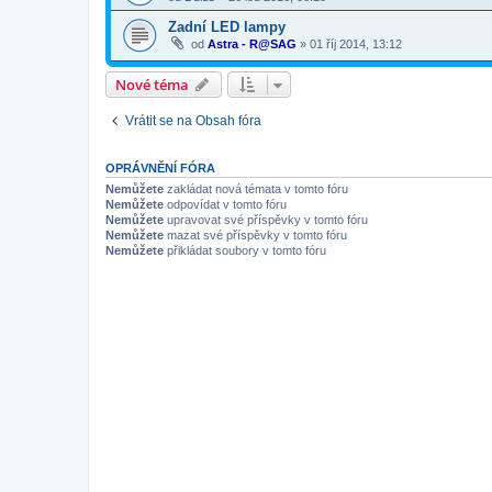
Zadní LED lampy
od
Astra - R@SAG
»
01 říj 2014, 13:12
Nové téma
Vrátit se na Obsah fóra
OPRÁVNĚNÍ FÓRA
Nemůžete
zakládat nová témata v tomto fóru
Nemůžete
odpovídat v tomto fóru
Nemůžete
upravovat své příspěvky v tomto fóru
Nemůžete
mazat své příspěvky v tomto fóru
Nemůžete
přikládat soubory v tomto fóru