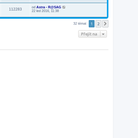
od
Astra - R@SAG
112283
22 led 2016, 11:38
1
2
Další
32 témat
Přejít na