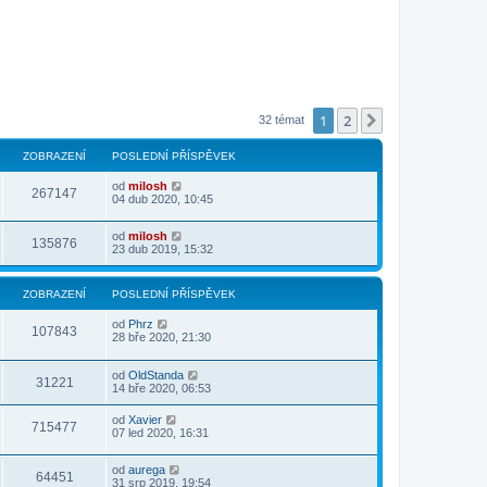
1
2
Další
32 témat
ZOBRAZENÍ
POSLEDNÍ PŘÍSPĚVEK
od
milosh
267147
04 dub 2020, 10:45
od
milosh
135876
23 dub 2019, 15:32
ZOBRAZENÍ
POSLEDNÍ PŘÍSPĚVEK
od
Phrz
107843
28 bře 2020, 21:30
od
OldStanda
31221
14 bře 2020, 06:53
od
Xavier
715477
07 led 2020, 16:31
od
aurega
64451
31 srp 2019, 19:54