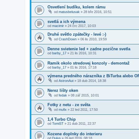
Osvetlení budíku, kolem rámu
od
matusbelusak
»
28 bře 2016, 10:51
svetlá a ich výmena
od
macimir
»
24 črc 2017, 10:03
Druhé světlo zpátečky - levé :-)
od
CrashDown
»
06 lis 2010, 19:59
Denne svietenie led + zadne pozične svetla
od
barby_17
»
21 lis 2016, 10:31
Ramik okolo stredovej konzoly - demontaž
od
barby_17
»
01 lis 2016, 17:18
výmena predného nárazníka z BiTurba alebo 
od
AstronAut
»
18 dub 2014, 18:38
Nerez lišty oken
od
fedak
»
08 zář 2015, 10:01
Fotky z netu - ze světa
od
mufix
»
22 led 2011, 17:50
1,4 Turbo Chip
od
TomiST
»
21 dub 2011, 22:37
Kozene doplnky do interieru
od
Dulus
»
26 led 2016, 08:18