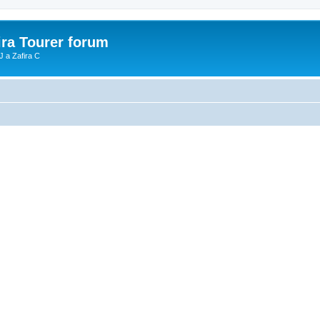
ira Tourer forum
J a Zafira C