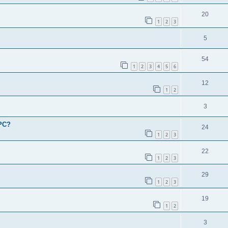
20
1
2
3
5
54
1
2
3
4
5
6
12
1
2
3
OPC?
24
1
2
3
22
1
2
3
29
1
2
3
19
1
2
3