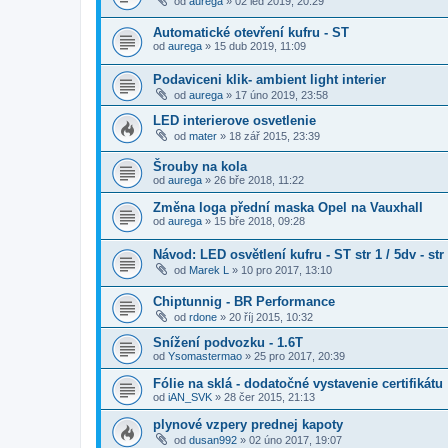
od
aurega
»
02 led 2019, 20:29
Automatické otevření kufru - ST
od
aurega
»
15 dub 2019, 11:09
Podaviceni klik- ambient light interier
od
aurega
»
17 úno 2019, 23:58
LED interierove osvetlenie
od
mater
»
18 zář 2015, 23:39
Šrouby na kola
od
aurega
»
26 bře 2018, 11:22
Změna loga přední maska Opel na Vauxhall
od
aurega
»
15 bře 2018, 09:28
Návod: LED osvětlení kufru - ST str 1 / 5dv - str
od
Marek L
»
10 pro 2017, 13:10
Chiptunnig - BR Performance
od
rdone
»
20 říj 2015, 10:32
Snížení podvozku - 1.6T
od
Ysomastermao
»
25 pro 2017, 20:39
Fólie na sklá - dodatočné vystavenie certifikátu
od
iAN_SVK
»
28 čer 2015, 21:13
plynové vzpery prednej kapoty
od
dusan992
»
02 úno 2017, 19:07