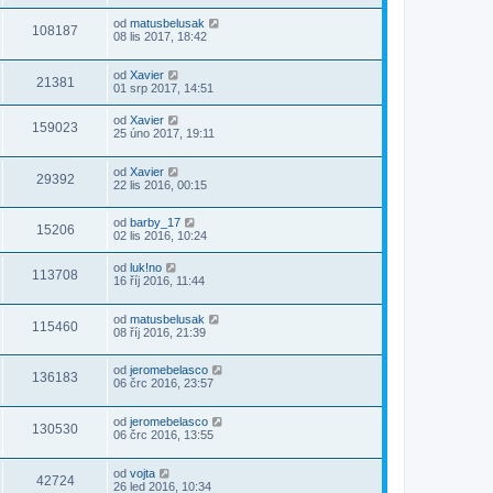
od
matusbelusak
108187
08 lis 2017, 18:42
od
Xavier
21381
01 srp 2017, 14:51
od
Xavier
159023
25 úno 2017, 19:11
od
Xavier
29392
22 lis 2016, 00:15
od
barby_17
15206
02 lis 2016, 10:24
od
luk!no
113708
16 říj 2016, 11:44
od
matusbelusak
115460
08 říj 2016, 21:39
od
jeromebelasco
136183
06 črc 2016, 23:57
od
jeromebelasco
130530
06 črc 2016, 13:55
od
vojta
42724
26 led 2016, 10:34