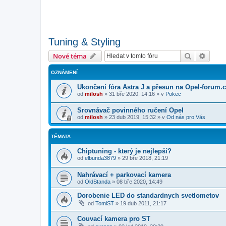
Tuning & Styling
Hledat
Pokroč
Nové téma
OZNÁMENÍ
Ukončení fóra Astra J a přesun na Opel-forum.
od
milosh
»
31 bře 2020, 14:16
» v
Pokec
Srovnávač povinného ručení Opel
od
milosh
»
23 dub 2019, 15:32
» v
Od nás pro Vás
TÉMATA
Chiptuning - který je nejlepší?
od
elbunda3879
»
29 bře 2018, 21:19
Nahrávací + parkovací kamera
od
OldStanda
»
08 bře 2020, 14:49
Dorobenie LED do standardnych svetlometov
od
TomiST
»
19 dub 2011, 21:17
Couvací kamera pro ST