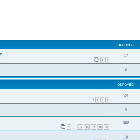
ilé hledání
ODPOVĚDI
cz
17
1
2
0
ODPOVĚDI
24
1
2
3
9
388
1
35
36
37
38
39
…
18