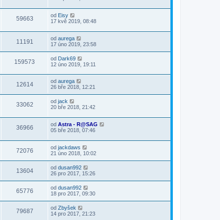
od
Eisy
59663
17 kvě 2019, 08:48
od
aurega
11191
17 úno 2019, 23:58
od
Dark69
159573
12 úno 2019, 19:11
od
aurega
12614
26 bře 2018, 12:21
od
jack
33062
20 bře 2018, 21:42
od
Astra - R@SAG
36966
05 bře 2018, 07:46
od
jackdaws
72076
21 úno 2018, 10:02
od
dusan992
13604
26 pro 2017, 15:26
od
dusan992
65776
18 pro 2017, 09:30
od
Zbyšek
79687
14 pro 2017, 21:23