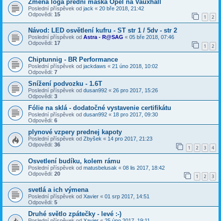
Změna loga přední maska Opel na Vauxhall
Poslední příspěvek od
jack
«
20 bře 2018, 21:42
Odpovědi:
15
1
2
Návod: LED osvětlení kufru - ST str 1 / 5dv - str 2
Poslední příspěvek od
Astra - R@SAG
«
05 bře 2018, 07:46
Odpovědi:
17
1
2
Chiptunnig - BR Performance
Poslední příspěvek od
jackdaws
«
21 úno 2018, 10:02
Odpovědi:
7
Snížení podvozku - 1.6T
Poslední příspěvek od
dusan992
«
26 pro 2017, 15:26
Odpovědi:
3
Fólie na sklá - dodatočné vystavenie certifikátu
Poslední příspěvek od
dusan992
«
18 pro 2017, 09:30
Odpovědi:
6
plynové vzpery prednej kapoty
Poslední příspěvek od
Zbyšek
«
14 pro 2017, 21:23
Odpovědi:
36
1
2
3
4
Osvetlení budíku, kolem rámu
Poslední příspěvek od
matusbelusak
«
08 lis 2017, 18:42
Odpovědi:
20
1
2
3
svetlá a ich výmena
Poslední příspěvek od
Xavier
«
01 srp 2017, 14:51
Odpovědi:
5
Druhé světlo zpátečky - levé :-)
Poslední příspěvek od
Xavier
«
25 úno 2017, 19:11