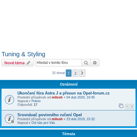
Tuning & Styling
Hledat
Pokročilé hledání
Nové téma
1
2
Další
32 témat
Oznámení
Ukončení fóra Astra J a přesun na Opel-forum.cz
Poslední příspěvek od
milosh
«
04 dub 2020, 10:45
Napsal v
Pokec
Odpovědi:
17
1
2
Srovnávač povinného ručení Opel
Poslední příspěvek od
milosh
«
23 dub 2019, 15:32
Napsal v
Od nás pro Vás
Témata