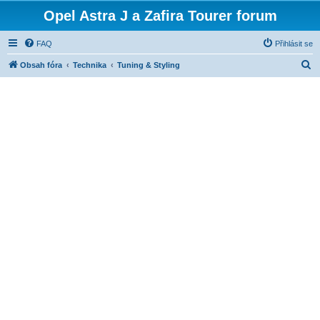
Opel Astra J a Zafira Tourer forum
FAQ
Přihlásit se
H
Obsah fóra
Technika
Tuning & Styling
l
e
d
a
t