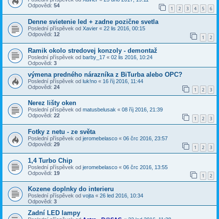
Odpovědi:
54
1
2
3
4
5
6
Denne svietenie led + zadne pozične svetla
Poslední příspěvek od
Xavier
«
22 lis 2016, 00:15
Odpovědi:
12
1
2
Ramik okolo stredovej konzoly - demontaž
Poslední příspěvek od
barby_17
«
02 lis 2016, 10:24
Odpovědi:
3
výmena predného nárazníka z BiTurba alebo OPC?
Poslední příspěvek od
luk!no
«
16 říj 2016, 11:44
Odpovědi:
24
1
2
3
Nerez lišty oken
Poslední příspěvek od
matusbelusak
«
08 říj 2016, 21:39
Odpovědi:
22
1
2
3
Fotky z netu - ze světa
Poslední příspěvek od
jeromebelasco
«
06 črc 2016, 23:57
Odpovědi:
29
1
2
3
1,4 Turbo Chip
Poslední příspěvek od
jeromebelasco
«
06 črc 2016, 13:55
Odpovědi:
19
1
2
Kozene doplnky do interieru
Poslední příspěvek od
vojta
«
26 led 2016, 10:34
Odpovědi:
3
Zadní LED lampy