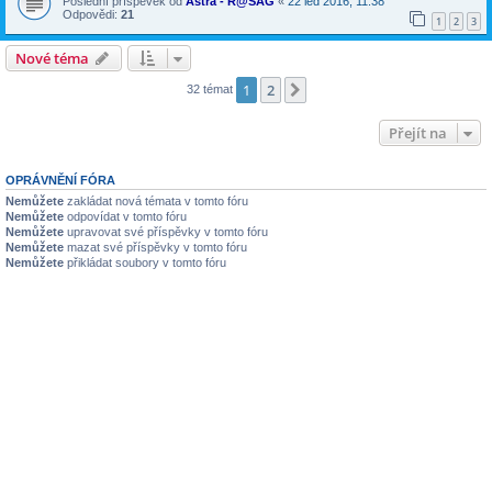
Poslední příspěvek od
Astra - R@SAG
«
22 led 2016, 11:38
Odpovědi:
21
1
2
3
Nové téma
1
2
Další
32 témat
Přejít na
OPRÁVNĚNÍ FÓRA
Nemůžete
zakládat nová témata v tomto fóru
Nemůžete
odpovídat v tomto fóru
Nemůžete
upravovat své příspěvky v tomto fóru
Nemůžete
mazat své příspěvky v tomto fóru
Nemůžete
přikládat soubory v tomto fóru