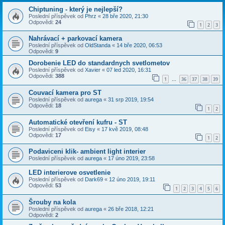
Chiptuning - který je nejlepší?
Poslední příspěvek od
Phrz
«
28 bře 2020, 21:30
Odpovědi:
24
1
2
3
Nahrávací + parkovací kamera
Poslední příspěvek od
OldStanda
«
14 bře 2020, 06:53
Odpovědi:
9
Dorobenie LED do standardnych svetlometov
Poslední příspěvek od
Xavier
«
07 led 2020, 16:31
Odpovědi:
388
1
36
37
38
39
…
Couvací kamera pro ST
Poslední příspěvek od
aurega
«
31 srp 2019, 19:54
Odpovědi:
18
1
2
Automatické otevření kufru - ST
Poslední příspěvek od
Eisy
«
17 kvě 2019, 08:48
Odpovědi:
17
1
2
Podaviceni klik- ambient light interier
Poslední příspěvek od
aurega
«
17 úno 2019, 23:58
LED interierove osvetlenie
Poslední příspěvek od
Dark69
«
12 úno 2019, 19:11
Odpovědi:
53
1
2
3
4
5
6
Šrouby na kola
Poslední příspěvek od
aurega
«
26 bře 2018, 12:21
Odpovědi:
2