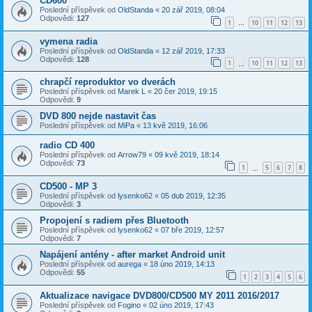
CD600
Poslední příspěvek od
OldStanda
«
20 zář 2019, 08:04
Odpovědi:
127
1
10
11
12
13
…
vymena radia
Poslední příspěvek od
OldStanda
«
12 zář 2019, 17:33
Odpovědi:
128
1
10
11
12
13
…
chrapčí reproduktor vo dverách
Poslední příspěvek od
Marek L
«
20 čer 2019, 19:15
Odpovědi:
9
DVD 800 nejde nastavit čas
Poslední příspěvek od
MiPa
«
13 kvě 2019, 16:06
radio CD 400
Poslední příspěvek od
Arrow79
«
09 kvě 2019, 18:14
Odpovědi:
73
1
5
6
7
8
…
CD500 - MP 3
Poslední příspěvek od
lysenko62
«
05 dub 2019, 12:35
Odpovědi:
3
Propojení s radiem přes Bluetooth
Poslední příspěvek od
lysenko62
«
07 bře 2019, 12:57
Odpovědi:
7
Napájení antény - after market Android unit
Poslední příspěvek od
aurega
«
18 úno 2019, 14:13
Odpovědi:
55
1
2
3
4
5
6
Aktualizace navigace DVD800/CD500 MY 2011 2016/2017
Poslední příspěvek od
Fogino
«
02 úno 2019, 17:43