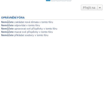
Přejít na
OPRÁVNĚNÍ FÓRA
Nemůžete
zakládat nová témata v tomto fóru
Nemůžete
odpovídat v tomto fóru
Nemůžete
upravovat své příspěvky v tomto fóru
Nemůžete
mazat své příspěvky v tomto fóru
Nemůžete
přikládat soubory v tomto fóru