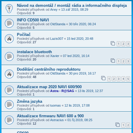
Návod na demontáž / montáž rádia a informačného displeja
Poslední příspěvek od
Arwy
«
13 zář 2015, 08:29
Odpovědi:
9
INFO CD500 NAVI
Poslední příspěvek od
OldStanda
«
30 bře 2020, 06:24
Odpovědi:
5
Počítač
Poslední příspěvek od
Lazis007
«
15 led 2020, 20:48
Odpovědi:
27
1
2
3
instalace bluetooth
Poslední příspěvek od
Xavier
«
07 led 2020, 16:14
Odpovědi:
20
1
2
3
Dodělání centrálního reproduktoru
Poslední příspěvek od
OldStanda
«
30 pro 2019, 16:17
Odpovědi:
48
1
2
3
4
5
Aktualizace map 2020 NAVI 600/900
Poslední příspěvek od
Astra - R@SAG
«
13 lis 2019, 12:37
Odpovědi:
1
Změna jazyka
Poslední příspěvek od
tuomas
«
12 lis 2019, 17:08
Odpovědi:
1
Aktualizace firmwaru NAVI 600 a 900
Poslední příspěvek od
Astracius
«
01 říj 2019, 08:25
Odpovědi:
12
1
2