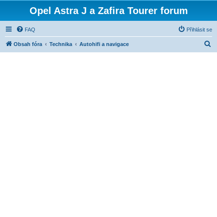
Opel Astra J a Zafira Tourer forum
FAQ
Přihlásit se
H
Obsah fóra
Technika
Autohifi a navigace
l
e
d
a
t