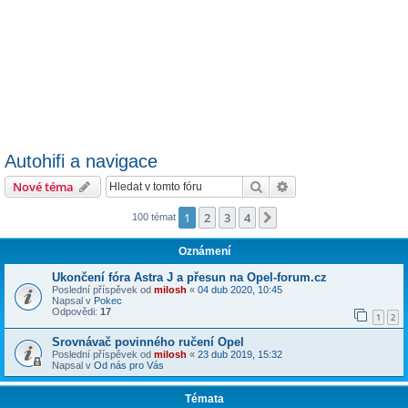
Autohifi a navigace
Hledat
Pokročilé hledání
Nové téma
1
2
3
4
Další
100 témat
Oznámení
Ukončení fóra Astra J a přesun na Opel-forum.cz
Poslední příspěvek od
milosh
«
04 dub 2020, 10:45
Napsal v
Pokec
Odpovědi:
17
1
2
Srovnávač povinného ručení Opel
Poslední příspěvek od
milosh
«
23 dub 2019, 15:32
Napsal v
Od nás pro Vás
Témata