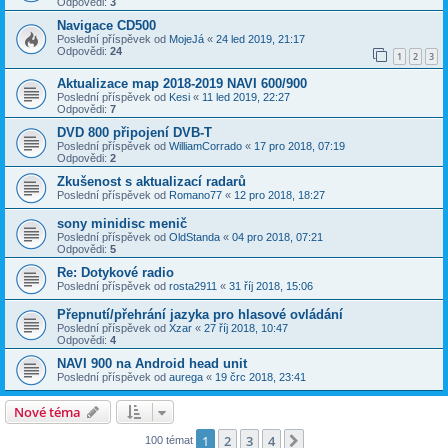
Odpovědi:
3
Navigace CD500
Poslední příspěvek od
MojeJá
«
24 led 2019, 21:17
Odpovědi:
24
1
2
3
Aktualizace map 2018-2019 NAVI 600/900
Poslední příspěvek od
Kesi
«
11 led 2019, 22:27
Odpovědi:
7
DVD 800 připojení DVB-T
Poslední příspěvek od
WilliamCorrado
«
17 pro 2018, 07:19
Odpovědi:
2
Zkušenost s aktualizací radarů
Poslední příspěvek od
Romano77
«
12 pro 2018, 18:27
sony minidisc menič
Poslední příspěvek od
OldStanda
«
04 pro 2018, 07:21
Odpovědi:
5
Re: Dotykové radio
Poslední příspěvek od
rosta2911
«
31 říj 2018, 15:06
Přepnutí/přehrání jazyka pro hlasové ovládání
Poslední příspěvek od
Xzar
«
27 říj 2018, 10:47
Odpovědi:
4
NAVI 900 na Android head unit
Poslední příspěvek od
aurega
«
19 črc 2018, 23:41
Nové téma
1
2
3
4
Další
100 témat