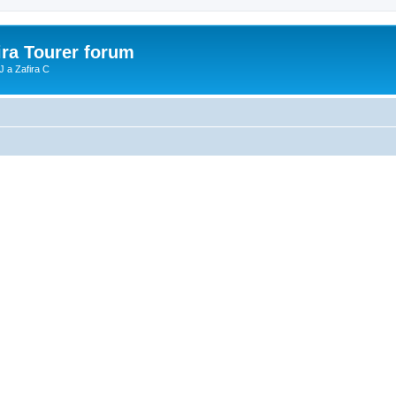
ira Tourer forum
J a Zafira C