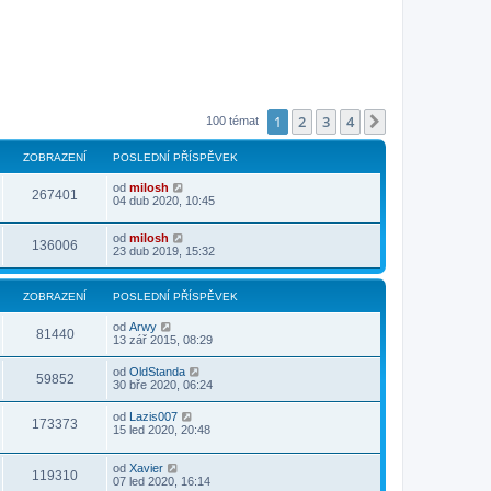
1
2
3
4
Další
100 témat
ZOBRAZENÍ
POSLEDNÍ PŘÍSPĚVEK
od
milosh
267401
04 dub 2020, 10:45
od
milosh
136006
23 dub 2019, 15:32
ZOBRAZENÍ
POSLEDNÍ PŘÍSPĚVEK
od
Arwy
81440
13 zář 2015, 08:29
od
OldStanda
59852
30 bře 2020, 06:24
od
Lazis007
173373
15 led 2020, 20:48
od
Xavier
119310
07 led 2020, 16:14