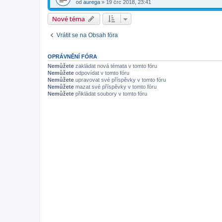
od
aurega
»
19 črc 2018, 23:41
Nové téma
Vrátit se na Obsah fóra
OPRÁVNĚNÍ FÓRA
Nemůžete
zakládat nová témata v tomto fóru
Nemůžete
odpovídat v tomto fóru
Nemůžete
upravovat své příspěvky v tomto fóru
Nemůžete
mazat své příspěvky v tomto fóru
Nemůžete
přikládat soubory v tomto fóru