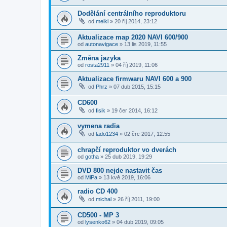
Dodělání centrálního reproduktoru
od
meiki
»
20 říj 2014, 23:12
Aktualizace map 2020 NAVI 600/900
od
autonavigace
»
13 lis 2019, 11:55
Změna jazyka
od
rosta2911
»
04 říj 2019, 11:06
Aktualizace firmwaru NAVI 600 a 900
od
Phrz
»
07 dub 2015, 15:15
CD600
od
fisik
»
19 čer 2014, 16:12
vymena radia
od
lado1234
»
02 črc 2017, 12:55
chrapčí reproduktor vo dverách
od
gotha
»
25 dub 2019, 19:29
DVD 800 nejde nastavit čas
od
MiPa
»
13 kvě 2019, 16:06
radio CD 400
od
michal
»
26 říj 2011, 19:00
CD500 - MP 3
od
lysenko62
»
04 dub 2019, 09:05