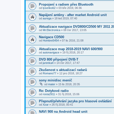
Propojení s radiem přes Bluetooth
od
lysenko62
»
03 bře 2019, 06:36
Napájení antény - after market Android unit
od
aurega
»
18 led 2019, 07:40
Aktualizace navigace DVD800/CD500 MY 2011 2
od
Mr.Electronica
»
08 čer 2017, 13:05
Navigace CD500
od
Hombre5454
»
07 lis 2016, 21:08
Aktualizace map 2018-2019 NAVI 600/900
od
autonavigace
»
19 říj 2018, 20:17
DVD 800 připojení DVB-T
od
jurenka4
»
14 čer 2017, 17:47
Zkušenost s aktualizací radarů
od
Romano77
»
12 pro 2018, 18:27
sony minidisc menič
od
mater
»
15 lis 2018, 20:35
Re: Dotykové radio
od
rosta2911
»
31 říj 2018, 15:06
Přepnutí/přehrání jazyka pro hlasové ovládání
od
Xzar
»
26 říj 2018, 00:41
NAVI 900 na Android head unit