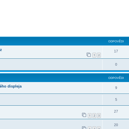
ilé hledání
ODPOVĚDI
cz
17
1
2
0
ODPOVĚDI
ého displeja
9
5
27
1
2
3
20
1
2
3