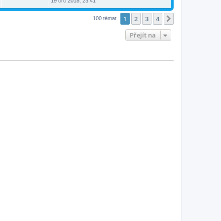
19 črc 2018, 23:41
1
2
3
4
Další
100 témat
Přejít na