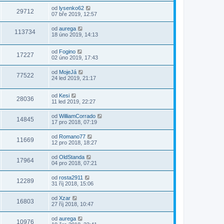
od
lysenko62
29712
07 bře 2019, 12:57
od
aurega
113734
18 úno 2019, 14:13
od
Fogino
17227
02 úno 2019, 17:43
od
MojeJá
77522
24 led 2019, 21:17
od
Kesi
28036
11 led 2019, 22:27
od
WilliamCorrado
14845
17 pro 2018, 07:19
od
Romano77
11669
12 pro 2018, 18:27
od
OldStanda
17964
04 pro 2018, 07:21
od
rosta2911
12289
31 říj 2018, 15:06
od
Xzar
16803
27 říj 2018, 10:47
od
aurega
10976