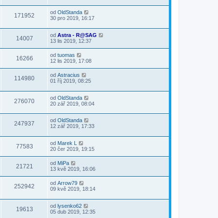
od
OldStanda
171952
30 pro 2019, 16:17
od
Astra - R@SAG
14007
13 lis 2019, 12:37
od
tuomas
16266
12 lis 2019, 17:08
od
Astracius
114980
01 říj 2019, 08:25
od
OldStanda
276070
20 zář 2019, 08:04
od
OldStanda
247937
12 zář 2019, 17:33
od
Marek L
77583
20 čer 2019, 19:15
od
MiPa
21721
13 kvě 2019, 16:06
od
Arrow79
252942
09 kvě 2019, 18:14
od
lysenko62
19613
05 dub 2019, 12:35