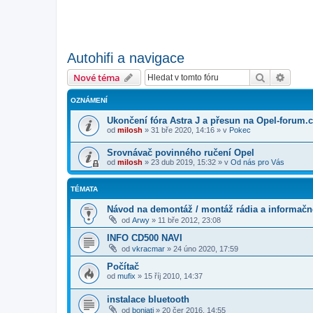
Autohifi a navigace
Hledat
Pokroč
Nové téma
OZNÁMENÍ
Ukončení fóra Astra J a přesun na Opel-forum.
od
milosh
»
31 bře 2020, 14:16
» v
Pokec
Srovnávač povinného ručení Opel
od
milosh
»
23 dub 2019, 15:32
» v
Od nás pro Vás
TÉMATA
Návod na demontáž / montáž rádia a informačn
od
Arwy
»
11 bře 2012, 23:08
INFO CD500 NAVI
od
vkracmar
»
24 úno 2020, 17:59
Počítač
od
mufix
»
15 říj 2010, 14:37
instalace bluetooth
od
boniati
»
20 čer 2016, 14:55