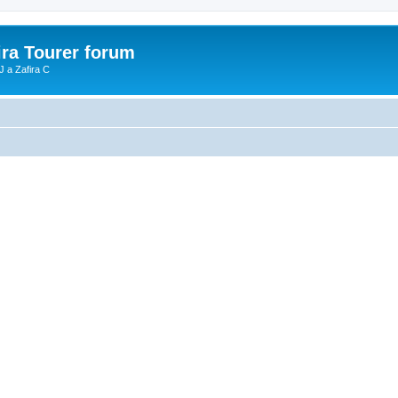
ira Tourer forum
J a Zafira C