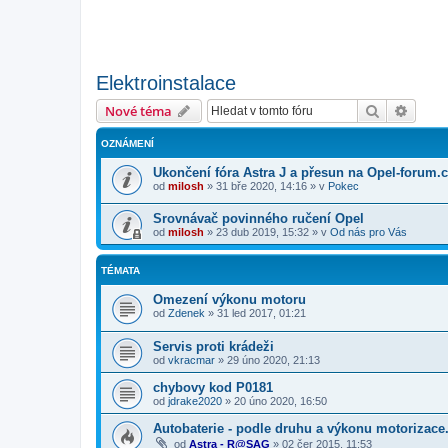
Elektroinstalace
Hledat
Pokroč
Nové téma
OZNÁMENÍ
Ukončení fóra Astra J a přesun na Opel-forum.
od
milosh
»
31 bře 2020, 14:16
» v
Pokec
Srovnávač povinného ručení Opel
od
milosh
»
23 dub 2019, 15:32
» v
Od nás pro Vás
TÉMATA
Omezení výkonu motoru
od
Zdenek
»
31 led 2017, 01:21
Servis proti krádeži
od
vkracmar
»
29 úno 2020, 21:13
chybovy kod P0181
od
jdrake2020
»
20 úno 2020, 16:50
Autobaterie - podle druhu a výkonu motorizace
od
Astra - R@SAG
»
02 čer 2015, 11:53