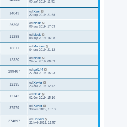
148068
03 zář 2019, 11:52
od
Xzar
14043
22 srp 2019, 21:58
od
blesk
26398
08 srp 2019, 17:03
od
blesk
11288
08 srp 2019, 16:58
od
Modřina
16611
04 srp 2019, 21:12
od
blesk
12320
29 črc 2019, 00:03
od
pali144
299467
27 črc 2019, 15:23
od
Xavier
12135
23 črc 2019, 12:42
od
blesk
12142
02 čer 2019, 15:10
od
Xavier
37579
30 kvě 2019, 13:13
od
Dark69
274897
22 kvě 2019, 12:57