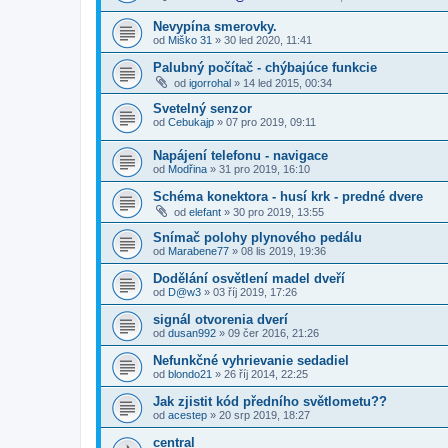
Nevypína smerovky.
od
Miško 31
»
30 led 2020, 11:41
Palubný počítač - chýbajúce funkcie
od
igorrohal
»
14 led 2015, 00:34
Svetelný senzor
od
Cebukajp
»
07 pro 2019, 09:11
Napájení telefonu - navigace
od
Modřina
»
31 pro 2019, 16:10
Schéma konektora - husí krk - predné dvere
od
elefant
»
30 pro 2019, 13:55
Snímač polohy plynového pedálu
od
Marabene77
»
08 lis 2019, 19:36
Dodělání osvětlení madel dveří
od
D@w3
»
03 říj 2019, 17:26
signál otvorenia dverí
od
dusan992
»
09 čer 2016, 21:26
Nefunkčné vyhrievanie sedadiel
od
blondo21
»
26 říj 2014, 22:25
Jak zjistit kód předního světlometu??
od
acestep
»
20 srp 2019, 18:27
central