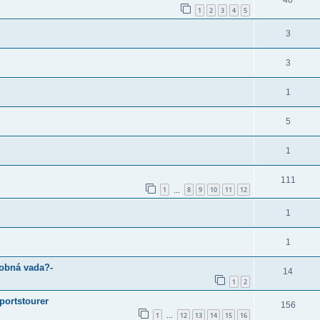
40
1
2
3
4
5
3
3
1
5
1
111
1
8
9
10
11
12
…
1
1
robná vada?-
14
1
2
portstourer
156
1
12
13
14
15
16
…