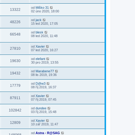
od
Miško 31
13322
02 úno 2020, 18:00
od
jack
48226
15 led 2020, 17:05
od
blesk
66548
08 led 2020, 11:48
od
Xavier
27810
07 led 2020, 16:27
od
elefant
19630
30 pro 2019, 13:55
od
Marabene77
19432
08 lis 2019, 19:36
od
D@w3
17779
08 říj 2019, 16:37
od
Xavier
87911
07 říj 2019, 07:45
od
dundee
102842
03 říj 2019, 15:48
od
Xavier
12809
10 zář 2019, 11:47
od
Astra - R@SAG