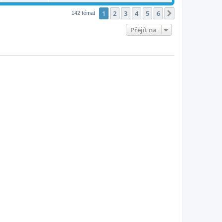
1
2
3
4
5
6
Další
142 témat
Přejít na