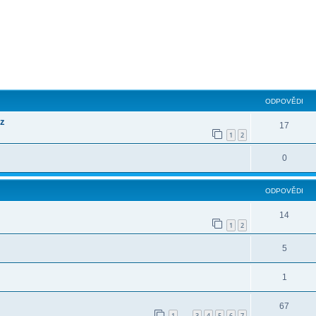
ilé hledání
ODPOVĚDI
cz
17
1
2
0
ODPOVĚDI
14
1
2
5
1
.
67
1
3
4
5
6
7