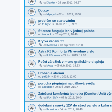
od
Xavier
»
26 srp 2012, 09:57
Dotazy
od
dyntyd
»
07 srp 2019, 18:57
problém se startováním
od
truhlýk1
»
30 črc 2019, 09:21
Stierace funguju len v jednej polohe
od
teapack
»
02 srp 2019, 10:46
Krytka vedení ??
od
Modřina
»
03 srp 2019, 16:00
Astra RJ Komfortu PN vyrobne cislo
od
LPGpower
»
27 črc 2019, 12:02
Počet záložiek v menu grafického displeja
od
Arwy
»
05 dub 2012, 18:33
Drobenie alarmu
od
pali144
»
23 črc 2019, 12:00
porucha přepínání na dálková světla
od
acestep
»
29 kvě 2019, 21:17
Zatečená komfortná jednotka (Comfort Unit) vý
od
iAN_SVK
»
07 lis 2018, 20:04
dodelani zasuvky 12V do stred panelu a kufru s
od
honzina
»
04 zář 2014, 20:48