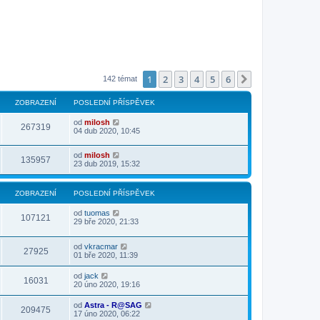
1
2
3
4
5
6
Další
142 témat
ZOBRAZENÍ
POSLEDNÍ PŘÍSPĚVEK
od
milosh
267319
04 dub 2020, 10:45
od
milosh
135957
23 dub 2019, 15:32
ZOBRAZENÍ
POSLEDNÍ PŘÍSPĚVEK
od
tuomas
107121
29 bře 2020, 21:33
od
vkracmar
27925
01 bře 2020, 11:39
od
jack
16031
20 úno 2020, 19:16
od
Astra - R@SAG
209475
17 úno 2020, 06:22