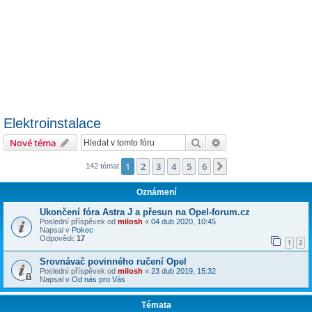
Elektroinstalace
Hledat
Pokročilé hledání
Nové téma
1
2
3
4
5
6
Další
142 témat
Oznámení
Ukončení fóra Astra J a přesun na Opel-forum.cz
Poslední příspěvek od
milosh
«
04 dub 2020, 10:45
Napsal v
Pokec
Odpovědi:
17
1
2
Srovnávač povinného ručení Opel
Poslední příspěvek od
milosh
«
23 dub 2019, 15:32
Napsal v
Od nás pro Vás
Témata