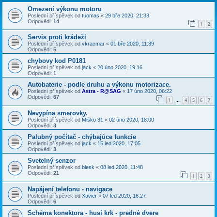
Omezení výkonu motoru
Poslední příspěvek od
tuomas
«
29 bře 2020, 21:33
Odpovědi:
14
1
2
Servis proti krádeži
Poslední příspěvek od
vkracmar
«
01 bře 2020, 11:39
Odpovědi:
5
chybovy kod P0181
Poslední příspěvek od
jack
«
20 úno 2020, 19:16
Odpovědi:
1
Autobaterie - podle druhu a výkonu motorizace.
Poslední příspěvek od
Astra - R@SAG
«
17 úno 2020, 06:22
Odpovědi:
67
1
4
5
6
7
…
Nevypína smerovky.
Poslední příspěvek od
Miško 31
«
02 úno 2020, 18:00
Odpovědi:
3
Palubný počítač - chýbajúce funkcie
Poslední příspěvek od
jack
«
15 led 2020, 17:05
Odpovědi:
3
Svetelný senzor
Poslední příspěvek od
blesk
«
08 led 2020, 11:48
Odpovědi:
21
1
2
3
Napájení telefonu - navigace
Poslední příspěvek od
Xavier
«
07 led 2020, 16:27
Odpovědi:
6
Schéma konektora - husí krk - predné dvere