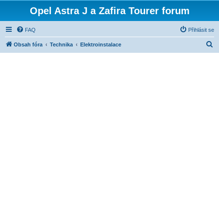
Opel Astra J a Zafira Tourer forum
FAQ
Přihlásit se
H
Obsah fóra
Technika
Elektroinstalace
l
e
d
a
t