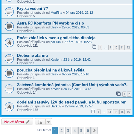
Odpovědi:
1
Krytka vedení ??
Poslední příspěvek od
Modřina
«
04 srp 2019, 21:12
Odpovědi:
5
Astra RJ Komfortu PN vyrobne cislo
Poslední příspěvek od
blesk
«
29 črc 2019, 00:03
Odpovědi:
1
Počet záložiek v menu grafického displeja
Poslední příspěvek od
pali144
«
27 črc 2019, 15:23
Odpovědi:
111
1
9
10
11
12
…
Drobenie alarmu
Poslední příspěvek od
Xavier
«
23 črc 2019, 12:42
Odpovědi:
1
porucha přepínání na dálková světla
Poslední příspěvek od
blesk
«
02 čer 2019, 15:10
Odpovědi:
1
Zatečená komfortná jednotka (Comfort Unit) výrobná vada?-
Poslední příspěvek od
Xavier
«
30 kvě 2019, 13:13
Odpovědi:
14
1
2
dodelani zasuvky 12V do stred panelu a kufru sportstourer
Poslední příspěvek od
Dark69
«
22 kvě 2019, 12:57
Odpovědi:
156
1
13
14
15
16
…
Nové téma
1
2
3
4
5
6
Další
142 témat