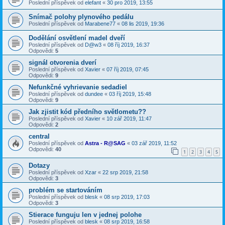
Poslední příspěvek od
elefant
«
30 pro 2019, 13:55
Snímač polohy plynového pedálu
Poslední příspěvek od
Marabene77
«
08 lis 2019, 19:36
Dodělání osvětlení madel dveří
Poslední příspěvek od
D@w3
«
08 říj 2019, 16:37
Odpovědi:
5
signál otvorenia dverí
Poslední příspěvek od
Xavier
«
07 říj 2019, 07:45
Odpovědi:
9
Nefunkčné vyhrievanie sedadiel
Poslední příspěvek od
dundee
«
03 říj 2019, 15:48
Odpovědi:
9
Jak zjistit kód předního světlometu??
Poslední příspěvek od
Xavier
«
10 zář 2019, 11:47
Odpovědi:
2
central
Poslední příspěvek od
Astra - R@SAG
«
03 zář 2019, 11:52
Odpovědi:
40
1
2
3
4
5
Dotazy
Poslední příspěvek od
Xzar
«
22 srp 2019, 21:58
Odpovědi:
3
problém se startováním
Poslední příspěvek od
blesk
«
08 srp 2019, 17:03
Odpovědi:
3
Stierace funguju len v jednej polohe
Poslední příspěvek od
blesk
«
08 srp 2019, 16:58