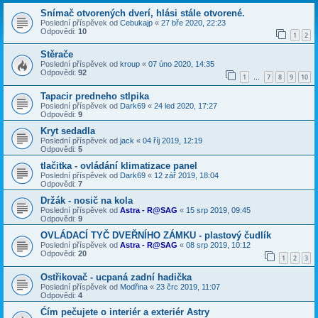
Snímač otvorených dverí, hlási stále otvorené.
Poslední příspěvek od
Cebukajp
«
27 bře 2020, 22:23
Odpovědi:
10
1
2
Stěrače
Poslední příspěvek od
kroup
«
07 úno 2020, 14:35
Odpovědi:
92
1
7
8
9
10
…
Tapacir predneho stlpika
Poslední příspěvek od
Dark69
«
24 led 2020, 17:27
Odpovědi:
9
Kryt sedadla
Poslední příspěvek od
jack
«
04 říj 2019, 12:19
Odpovědi:
5
tlačitka - ovládání klimatizace panel
Poslední příspěvek od
Dark69
«
12 zář 2019, 18:04
Odpovědi:
7
Držák - nosič na kola
Poslední příspěvek od
Astra - R@SAG
«
15 srp 2019, 09:45
Odpovědi:
9
OVLÁDACÍ TYČ DVEŘNÍHO ZÁMKU - plastový čudlík
Poslední příspěvek od
Astra - R@SAG
«
08 srp 2019, 10:12
Odpovědi:
20
1
2
3
Ostřikovač - ucpaná zadní hadička
Poslední příspěvek od
Modřina
«
23 črc 2019, 11:07
Odpovědi:
4
Ćím pečujete o interiér a exteriér Astry