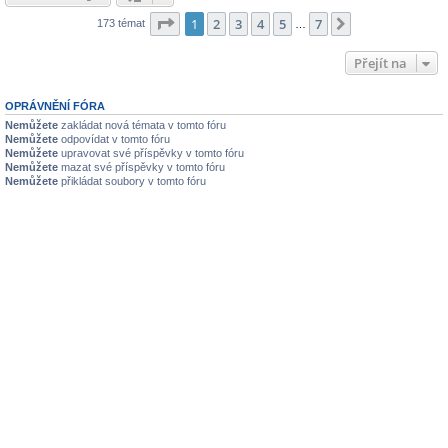
Stránka
1
z
7
1
2
3
4
5
7
Další
173 témat
…
Přejít na
OPRÁVNĚNÍ FÓRA
Nemůžete
zakládat nová témata v tomto fóru
Nemůžete
odpovídat v tomto fóru
Nemůžete
upravovat své příspěvky v tomto fóru
Nemůžete
mazat své příspěvky v tomto fóru
Nemůžete
přikládat soubory v tomto fóru