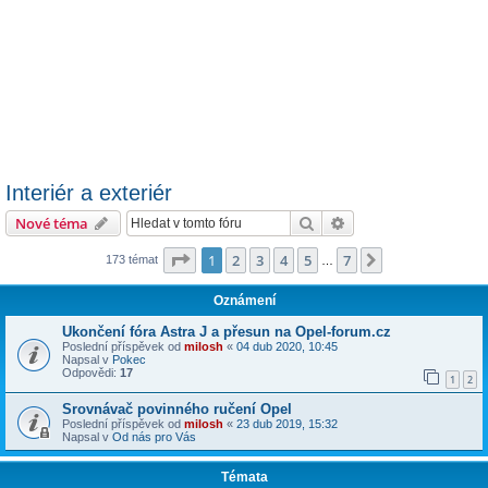
Interiér a exteriér
Hledat
Pokročilé hledání
Nové téma
Stránka
1
z
7
1
2
3
4
5
7
Další
173 témat
…
Oznámení
Ukončení fóra Astra J a přesun na Opel-forum.cz
Poslední příspěvek od
milosh
«
04 dub 2020, 10:45
Napsal v
Pokec
Odpovědi:
17
1
2
Srovnávač povinného ručení Opel
Poslední příspěvek od
milosh
«
23 dub 2019, 15:32
Napsal v
Od nás pro Vás
Témata