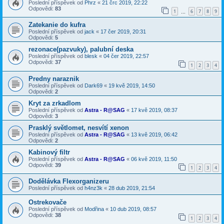
Poslední příspěvek od
Phrz
«
21 črc 2019, 22:22
Odpovědi:
83
1
6
7
8
9
…
Zatekanie do kufra
Poslední příspěvek od
jack
«
17 čer 2019, 20:31
Odpovědi:
5
rezonace(pazvuky), palubní deska
Poslední příspěvek od
blesk
«
04 čer 2019, 22:57
Odpovědi:
37
1
2
3
4
Predny naraznik
Poslední příspěvek od
Dark69
«
19 kvě 2019, 14:50
Odpovědi:
2
Kryt za zrkadlom
Poslední příspěvek od
Astra - R@SAG
«
17 kvě 2019, 08:37
Odpovědi:
3
Prasklý světlomet, nesvítí xenon
Poslední příspěvek od
Astra - R@SAG
«
13 kvě 2019, 06:42
Odpovědi:
2
Kabinový filtr
Poslední příspěvek od
Astra - R@SAG
«
06 kvě 2019, 11:50
Odpovědi:
39
1
2
3
4
Dodělávka Flexorganizeru
Poslední příspěvek od
h4nz3k
«
28 dub 2019, 21:54
Ostrekovače
Poslední příspěvek od
Modřina
«
10 dub 2019, 08:57
Odpovědi:
38
1
2
3
4