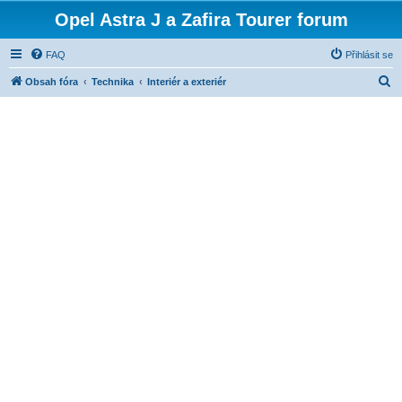
Opel Astra J a Zafira Tourer forum
FAQ
Přihlásit se
H
Obsah fóra
Technika
Interiér a exteriér
l
e
d
a
t