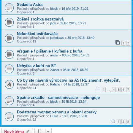
Sedadla Astra
Poslední příspěvek od
blesk
«
16 bře 2019, 21:21
Odpovědi:
1
Zpětné zrcátka nezatmívá
Poslední příspěvek od
jack
«
09 led 2019, 13:21
Odpovědi:
1
Nefunkční ostřikovače
Poslední příspěvek od
jackdaws
«
30 pro 2018, 13:40
Odpovědi:
19
1
2
vŕzganie / pištanie / kvílenie z kufra
Poslední příspěvek od
mater
«
03 pro 2018, 14:52
Odpovědi:
1
Uchytka v kufri na ST
Poslední příspěvek od
Xavier
«
05 lis 2018, 08:39
Odpovědi:
3
Čo by ste navrhli výrobcovi na ASTRE zmeniť, vylepšiť.
Poslední příspěvek od
Falano
«
04 lis 2018, 12:37
Odpovědi:
61
1
4
5
6
7
…
Spatne zrkadlo - samostmievacie - nefunguje
Poslední příspěvek od
blesk
«
30 říj 2018, 13:34
Odpovědi:
4
Dodatecna montaz xenonu a loketni operky
Poslední příspěvek od
Dulus
«
18 říj 2018, 15:50
Odpovědi:
22
1
2
3
Nové téma