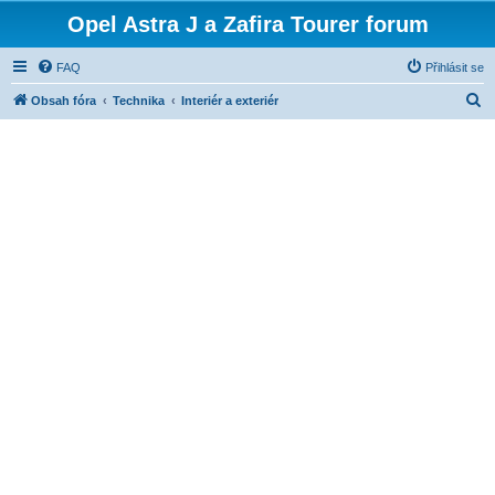
Opel Astra J a Zafira Tourer forum
FAQ
Přihlásit se
H
Obsah fóra
Technika
Interiér a exteriér
l
e
d
a
t