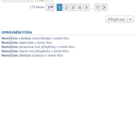
Stránka
1
z
7
1
2
3
4
5
7
Další
173 témat
…
Přejít na
OPRÁVNĚNÍ FÓRA
Nemůžete
zakládat nová témata v tomto fóru
Nemůžete
odpovídat v tomto fóru
Nemůžete
upravovat své příspěvky v tomto fóru
Nemůžete
mazat své příspěvky v tomto fóru
Nemůžete
přikládat soubory v tomto fóru