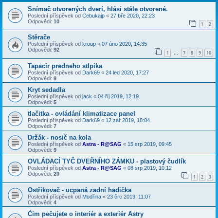
Snímač otvorených dverí, hlási stále otvorené.
Poslední příspěvek od
Cebukajp
«
27 bře 2020, 22:23
Odpovědi:
10
1
2
Stěrače
Poslední příspěvek od
kroup
«
07 úno 2020, 14:35
Odpovědi:
92
1
7
8
9
10
…
Tapacir predneho stlpika
Poslední příspěvek od
Dark69
«
24 led 2020, 17:27
Odpovědi:
9
Kryt sedadla
Poslední příspěvek od
jack
«
04 říj 2019, 12:19
Odpovědi:
5
tlačitka - ovládání klimatizace panel
Poslední příspěvek od
Dark69
«
12 zář 2019, 18:04
Odpovědi:
7
Držák - nosič na kola
Poslední příspěvek od
Astra - R@SAG
«
15 srp 2019, 09:45
Odpovědi:
9
OVLÁDACÍ TYČ DVEŘNÍHO ZÁMKU - plastový čudlík
Poslední příspěvek od
Astra - R@SAG
«
08 srp 2019, 10:12
Odpovědi:
20
1
2
3
Ostřikovač - ucpaná zadní hadička
Poslední příspěvek od
Modřina
«
23 črc 2019, 11:07
Odpovědi:
4
Ćím pečujete o interiér a exteriér Astry