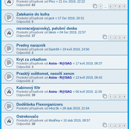
Poslední příspěvek od
Phrz
«
21 črc 2019, 22:22
Odpovědi:
83
1
6
7
8
9
…
Zatekanie do kufra
Poslední příspěvek od
jack
«
17 čer 2019, 20:31
Odpovědi:
5
rezonace(pazvuky), palubní deska
Poslední příspěvek od
blesk
«
04 čer 2019, 22:57
Odpovědi:
37
1
2
3
4
Predny naraznik
Poslední příspěvek od
Dark69
«
19 kvě 2019, 14:50
Odpovědi:
2
Kryt za zrkadlom
Poslední příspěvek od
Astra - R@SAG
«
17 kvě 2019, 08:37
Odpovědi:
3
Prasklý světlomet, nesvítí xenon
Poslední příspěvek od
Astra - R@SAG
«
13 kvě 2019, 06:42
Odpovědi:
2
Kabinový filtr
Poslední příspěvek od
Astra - R@SAG
«
06 kvě 2019, 11:50
Odpovědi:
39
1
2
3
4
Dodělávka Flexorganizeru
Poslední příspěvek od
h4nz3k
«
28 dub 2019, 21:54
Ostrekovače
Poslední příspěvek od
Modřina
«
10 dub 2019, 08:57
Odpovědi:
38
1
2
3
4