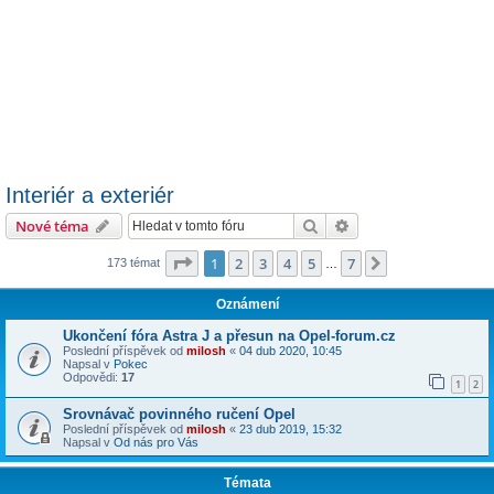
Interiér a exteriér
Hledat
Pokročilé hledání
Nové téma
Stránka
1
z
7
1
2
3
4
5
7
Další
173 témat
…
Oznámení
Ukončení fóra Astra J a přesun na Opel-forum.cz
Poslední příspěvek od
milosh
«
04 dub 2020, 10:45
Napsal v
Pokec
Odpovědi:
17
1
2
Srovnávač povinného ručení Opel
Poslední příspěvek od
milosh
«
23 dub 2019, 15:32
Napsal v
Od nás pro Vás
Témata