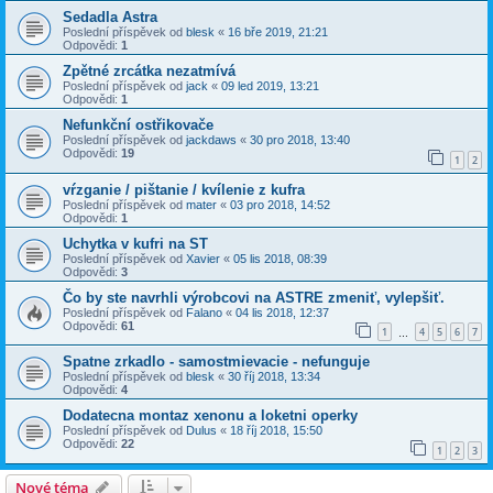
Sedadla Astra
Poslední příspěvek od
blesk
«
16 bře 2019, 21:21
Odpovědi:
1
Zpětné zrcátka nezatmívá
Poslední příspěvek od
jack
«
09 led 2019, 13:21
Odpovědi:
1
Nefunkční ostřikovače
Poslední příspěvek od
jackdaws
«
30 pro 2018, 13:40
Odpovědi:
19
1
2
vŕzganie / pištanie / kvílenie z kufra
Poslední příspěvek od
mater
«
03 pro 2018, 14:52
Odpovědi:
1
Uchytka v kufri na ST
Poslední příspěvek od
Xavier
«
05 lis 2018, 08:39
Odpovědi:
3
Čo by ste navrhli výrobcovi na ASTRE zmeniť, vylepšiť.
Poslední příspěvek od
Falano
«
04 lis 2018, 12:37
Odpovědi:
61
1
4
5
6
7
…
Spatne zrkadlo - samostmievacie - nefunguje
Poslední příspěvek od
blesk
«
30 říj 2018, 13:34
Odpovědi:
4
Dodatecna montaz xenonu a loketni operky
Poslední příspěvek od
Dulus
«
18 říj 2018, 15:50
Odpovědi:
22
1
2
3
Nové téma