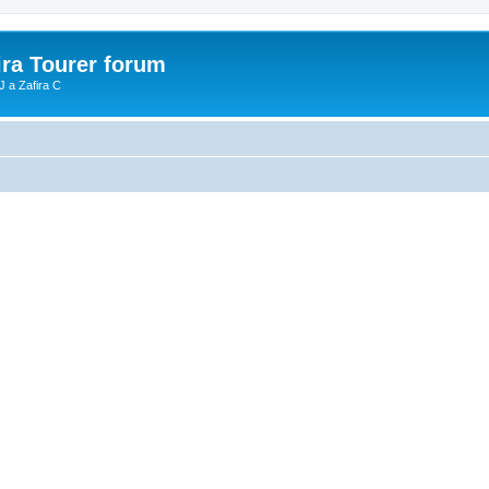
ira Tourer forum
J a Zafira C