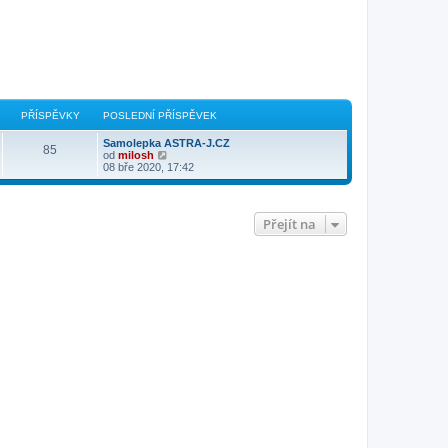
PŘÍSPĚVKY
POSLEDNÍ PŘÍSPĚVEK
Samolepka ASTRA-J.CZ
85
Z
od
milosh
o
08 bře 2020, 17:42
b
r
a
z
Přejít na
i
t
p
o
s
l
e
d
n
í
p
ř
í
s
p
ě
v
e
k