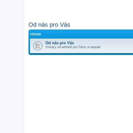
Od nás pro Vás
FÓRUM
Od nás pro Vás
Vzkazy od adminů pro členy a naopak