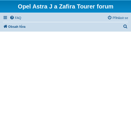
Opel Astra J a Zafira Tourer forum
FAQ
Přihlásit se
H
Obsah fóra
l
e
d
a
t