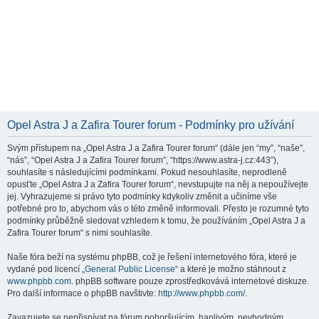
Opel Astra J a Zafira Tourer forum - Podmínky pro užívání
Svým přístupem na „Opel Astra J a Zafira Tourer forum“ (dále jen “my”, “naše”,
“nás”, “Opel Astra J a Zafira Tourer forum”, “https://www.astra-j.cz:443”),
souhlasíte s následujícími podmínkami. Pokud nesouhlasíte, neprodleně
opusťte „Opel Astra J a Zafira Tourer forum“, nevstupujte na něj a nepoužívejte
jej. Vyhrazujeme si právo tyto podmínky kdykoliv změnit a učiníme vše
potřebné pro to, abychom vás o této změně informovali. Přesto je rozumné tyto
podmínky průběžně sledovat vzhledem k tomu, že používáním „Opel Astra J a
Zafira Tourer forum“ s nimi souhlasíte.
Naše fóra beží na systému phpBB, což je řešení internetového fóra, které je
vydané pod licencí „
General Public License
“ a které je možno stáhnout z
www.phpbb.com
. phpBB software pouze zprostředkovává internetové diskuze.
Pro další informace o phpBB navštivte:
http://www.phpbb.com/
.
Zavazujete se nepřispívat na fórum pohoršujícím, hanlivým, nevhodným,