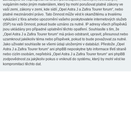
vulgárním nebo jiným materiálem, který by mohl porušovat platné zákony ve
vaší zemi, zákony v zemi, kde sídlí „Opel Astra J a Zafira Tourer forum“, nebo
platné mezinárodní právo. Tato činnost může vést k okamžitému a trvalému
vykázání z fóra a/nebo upozornění vašeho poskytovatele internetových služeb
(ISP) na vaši činnost, pokud bude uznáno za nutné. IP adresy všech příspěvků
jsou ukládány pro případné uplatnění těchto opatření. Souhlasíte s tím, že
„Opel Astra J a Zafira Tourer forum“ má právo odstranit, upravit, přesunout nebo
uzamknout jakékoliv téma nebo příspěvek, pokud to bude považovat za nutné.
Jako uživatel souhlasíte se všemi údaji uloženými v databázi. Přestože „Opel
Astra J a Zafira Tourer forum“ ani phpBB neposkytne tyto informace třetí straně
nebo cizím osobám, nepřebírá „Opel Astra J a Zafira Tourer forum“ ani phpBB
zodpovědnost za jakýkoliv pokus o vniknutí do systému, který by mohl vést ke
kompromitaci těchto dat.