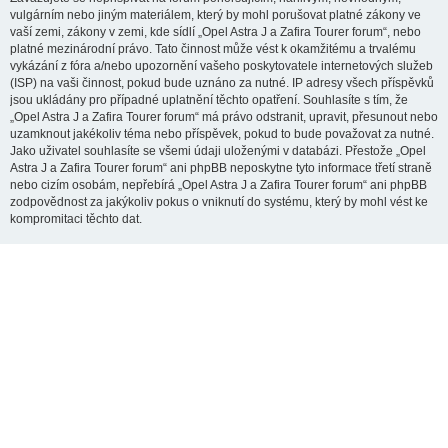
vulgárním nebo jiným materiálem, který by mohl porušovat platné zákony ve
vaší zemi, zákony v zemi, kde sídlí „Opel Astra J a Zafira Tourer forum“, nebo
platné mezinárodní právo. Tato činnost může vést k okamžitému a trvalému
vykázání z fóra a/nebo upozornění vašeho poskytovatele internetových služeb
(ISP) na vaši činnost, pokud bude uznáno za nutné. IP adresy všech příspěvků
jsou ukládány pro případné uplatnění těchto opatření. Souhlasíte s tím, že
„Opel Astra J a Zafira Tourer forum“ má právo odstranit, upravit, přesunout nebo
uzamknout jakékoliv téma nebo příspěvek, pokud to bude považovat za nutné.
Jako uživatel souhlasíte se všemi údaji uloženými v databázi. Přestože „Opel
Astra J a Zafira Tourer forum“ ani phpBB neposkytne tyto informace třetí straně
nebo cizím osobám, nepřebírá „Opel Astra J a Zafira Tourer forum“ ani phpBB
zodpovědnost za jakýkoliv pokus o vniknutí do systému, který by mohl vést ke
kompromitaci těchto dat.