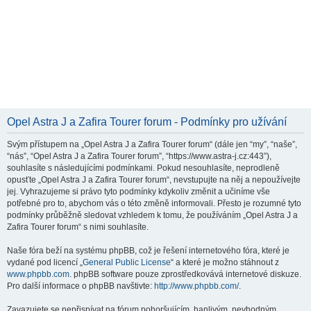
Opel Astra J a Zafira Tourer forum - Podmínky pro užívání
Svým přístupem na „Opel Astra J a Zafira Tourer forum“ (dále jen “my”, “naše”,
“nás”, “Opel Astra J a Zafira Tourer forum”, “https://www.astra-j.cz:443”),
souhlasíte s následujícími podmínkami. Pokud nesouhlasíte, neprodleně
opusťte „Opel Astra J a Zafira Tourer forum“, nevstupujte na něj a nepoužívejte
jej. Vyhrazujeme si právo tyto podmínky kdykoliv změnit a učiníme vše
potřebné pro to, abychom vás o této změně informovali. Přesto je rozumné tyto
podmínky průběžně sledovat vzhledem k tomu, že používáním „Opel Astra J a
Zafira Tourer forum“ s nimi souhlasíte.
Naše fóra beží na systému phpBB, což je řešení internetového fóra, které je
vydané pod licencí „
General Public License
“ a které je možno stáhnout z
www.phpbb.com
. phpBB software pouze zprostředkovává internetové diskuze.
Pro další informace o phpBB navštivte:
http://www.phpbb.com/
.
Zavazujete se nepřispívat na fórum pohoršujícím, hanlivým, nevhodným,