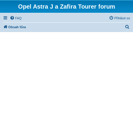
Opel Astra J a Zafira Tourer forum
FAQ
Přihlásit se
H
Obsah fóra
l
e
d
a
t