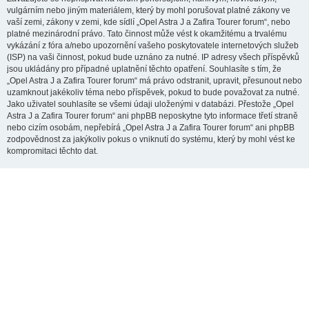
vulgárním nebo jiným materiálem, který by mohl porušovat platné zákony ve
vaší zemi, zákony v zemi, kde sídlí „Opel Astra J a Zafira Tourer forum“, nebo
platné mezinárodní právo. Tato činnost může vést k okamžitému a trvalému
vykázání z fóra a/nebo upozornění vašeho poskytovatele internetových služeb
(ISP) na vaši činnost, pokud bude uznáno za nutné. IP adresy všech příspěvků
jsou ukládány pro případné uplatnění těchto opatření. Souhlasíte s tím, že
„Opel Astra J a Zafira Tourer forum“ má právo odstranit, upravit, přesunout nebo
uzamknout jakékoliv téma nebo příspěvek, pokud to bude považovat za nutné.
Jako uživatel souhlasíte se všemi údaji uloženými v databázi. Přestože „Opel
Astra J a Zafira Tourer forum“ ani phpBB neposkytne tyto informace třetí straně
nebo cizím osobám, nepřebírá „Opel Astra J a Zafira Tourer forum“ ani phpBB
zodpovědnost za jakýkoliv pokus o vniknutí do systému, který by mohl vést ke
kompromitaci těchto dat.