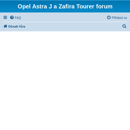
Opel Astra J a Zafira Tourer forum
FAQ
Přihlásit se
H
Obsah fóra
l
e
d
a
t