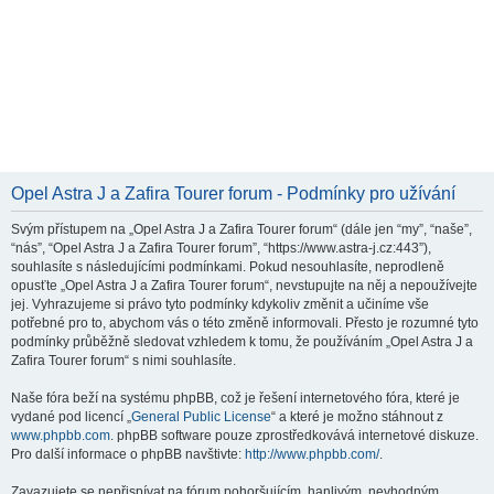
Opel Astra J a Zafira Tourer forum - Podmínky pro užívání
Svým přístupem na „Opel Astra J a Zafira Tourer forum“ (dále jen “my”, “naše”,
“nás”, “Opel Astra J a Zafira Tourer forum”, “https://www.astra-j.cz:443”),
souhlasíte s následujícími podmínkami. Pokud nesouhlasíte, neprodleně
opusťte „Opel Astra J a Zafira Tourer forum“, nevstupujte na něj a nepoužívejte
jej. Vyhrazujeme si právo tyto podmínky kdykoliv změnit a učiníme vše
potřebné pro to, abychom vás o této změně informovali. Přesto je rozumné tyto
podmínky průběžně sledovat vzhledem k tomu, že používáním „Opel Astra J a
Zafira Tourer forum“ s nimi souhlasíte.
Naše fóra beží na systému phpBB, což je řešení internetového fóra, které je
vydané pod licencí „
General Public License
“ a které je možno stáhnout z
www.phpbb.com
. phpBB software pouze zprostředkovává internetové diskuze.
Pro další informace o phpBB navštivte:
http://www.phpbb.com/
.
Zavazujete se nepřispívat na fórum pohoršujícím, hanlivým, nevhodným,