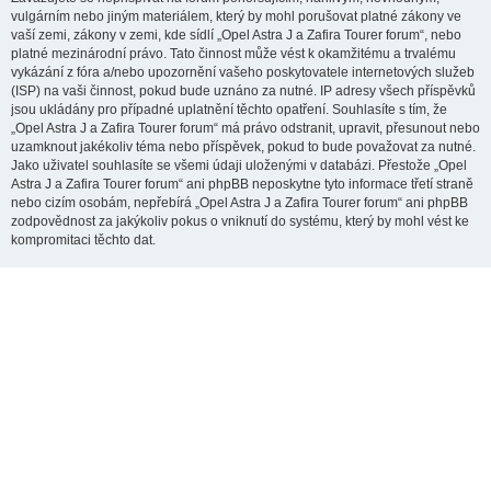
vulgárním nebo jiným materiálem, který by mohl porušovat platné zákony ve
vaší zemi, zákony v zemi, kde sídlí „Opel Astra J a Zafira Tourer forum“, nebo
platné mezinárodní právo. Tato činnost může vést k okamžitému a trvalému
vykázání z fóra a/nebo upozornění vašeho poskytovatele internetových služeb
(ISP) na vaši činnost, pokud bude uznáno za nutné. IP adresy všech příspěvků
jsou ukládány pro případné uplatnění těchto opatření. Souhlasíte s tím, že
„Opel Astra J a Zafira Tourer forum“ má právo odstranit, upravit, přesunout nebo
uzamknout jakékoliv téma nebo příspěvek, pokud to bude považovat za nutné.
Jako uživatel souhlasíte se všemi údaji uloženými v databázi. Přestože „Opel
Astra J a Zafira Tourer forum“ ani phpBB neposkytne tyto informace třetí straně
nebo cizím osobám, nepřebírá „Opel Astra J a Zafira Tourer forum“ ani phpBB
zodpovědnost za jakýkoliv pokus o vniknutí do systému, který by mohl vést ke
kompromitaci těchto dat.