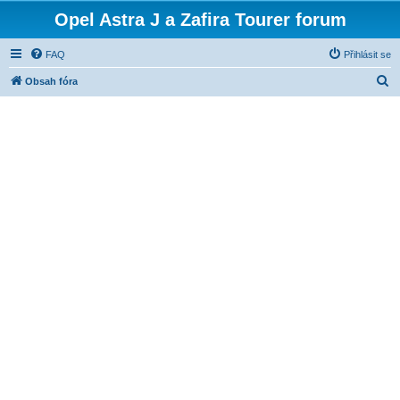
Opel Astra J a Zafira Tourer forum
FAQ
Přihlásit se
H
Obsah fóra
l
e
d
a
t