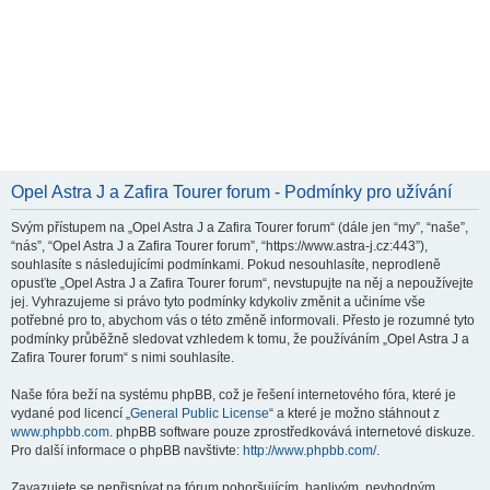
Opel Astra J a Zafira Tourer forum - Podmínky pro užívání
Svým přístupem na „Opel Astra J a Zafira Tourer forum“ (dále jen “my”, “naše”,
“nás”, “Opel Astra J a Zafira Tourer forum”, “https://www.astra-j.cz:443”),
souhlasíte s následujícími podmínkami. Pokud nesouhlasíte, neprodleně
opusťte „Opel Astra J a Zafira Tourer forum“, nevstupujte na něj a nepoužívejte
jej. Vyhrazujeme si právo tyto podmínky kdykoliv změnit a učiníme vše
potřebné pro to, abychom vás o této změně informovali. Přesto je rozumné tyto
podmínky průběžně sledovat vzhledem k tomu, že používáním „Opel Astra J a
Zafira Tourer forum“ s nimi souhlasíte.
Naše fóra beží na systému phpBB, což je řešení internetového fóra, které je
vydané pod licencí „
General Public License
“ a které je možno stáhnout z
www.phpbb.com
. phpBB software pouze zprostředkovává internetové diskuze.
Pro další informace o phpBB navštivte:
http://www.phpbb.com/
.
Zavazujete se nepřispívat na fórum pohoršujícím, hanlivým, nevhodným,