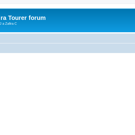
ira Tourer forum
J a Zafira C