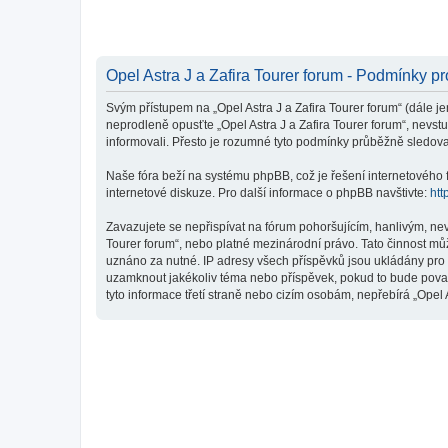
Opel Astra J a Zafira Tourer forum - Podmínky pr
Svým přístupem na „Opel Astra J a Zafira Tourer forum“ (dále jen
neprodleně opusťte „Opel Astra J a Zafira Tourer forum“, nevst
informovali. Přesto je rozumné tyto podmínky průběžně sledovat
Naše fóra beží na systému phpBB, což je řešení internetového fó
internetové diskuze. Pro další informace o phpBB navštivte:
htt
Zavazujete se nepřispívat na fórum pohoršujícím, hanlivým, nev
Tourer forum“, nebo platné mezinárodní právo. Tato činnost mů
uznáno za nutné. IP adresy všech příspěvků jsou ukládány pro př
uzamknout jakékoliv téma nebo příspěvek, pokud to bude považo
tyto informace třetí straně nebo cizím osobám, nepřebírá „Opel 