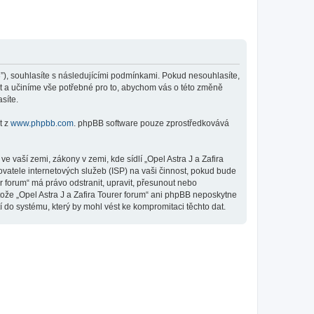
443”), souhlasíte s následujícími podmínkami. Pokud nesouhlasíte,
it a učiníme vše potřebné pro to, abychom vás o této změně
síte.
t z
www.phpbb.com
. phpBB software pouze zprostředkovává
 vaší zemi, zákony v zemi, kde sídlí „Opel Astra J a Zafira
vatele internetových služeb (ISP) na vaši činnost, pokud bude
r forum“ má právo odstranit, upravit, přesunout nebo
ože „Opel Astra J a Zafira Tourer forum“ ani phpBB neposkytne
í do systému, který by mohl vést ke kompromitaci těchto dat.