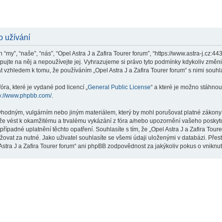
o užívání
 “my”, “naše”, “nás”, “Opel Astra J a Zafira Tourer forum”, “https://www.astra-j.cz:
upujte na něj a nepoužívejte jej. Vyhrazujeme si právo tyto podmínky kdykoliv změn
 vzhledem k tomu, že používáním „Opel Astra J a Zafira Tourer forum“ s nimi souhla
ra, které je vydané pod licencí „
General Public License
“ a které je možno stáhnou
p://www.phpbb.com/
.
hodným, vulgárním nebo jiným materiálem, který by mohl porušovat platné zákony ve
že vést k okamžitému a trvalému vykázání z fóra a/nebo upozornění vašeho poskyto
ípadné uplatnění těchto opatření. Souhlasíte s tím, že „Opel Astra J a Zafira Toure
vat za nutné. Jako uživatel souhlasíte se všemi údaji uloženými v databázi. Přest
Astra J a Zafira Tourer forum“ ani phpBB zodpovědnost za jakýkoliv pokus o vniknut