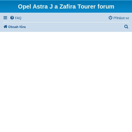
Opel Astra J a Zafira Tourer forum
FAQ
Přihlásit se
H
Obsah fóra
l
e
d
a
t