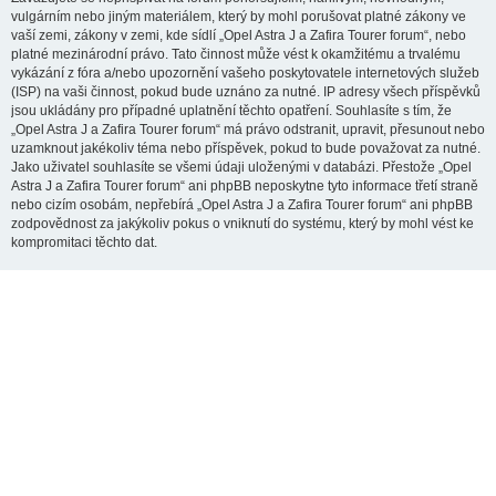
vulgárním nebo jiným materiálem, který by mohl porušovat platné zákony ve
vaší zemi, zákony v zemi, kde sídlí „Opel Astra J a Zafira Tourer forum“, nebo
platné mezinárodní právo. Tato činnost může vést k okamžitému a trvalému
vykázání z fóra a/nebo upozornění vašeho poskytovatele internetových služeb
(ISP) na vaši činnost, pokud bude uznáno za nutné. IP adresy všech příspěvků
jsou ukládány pro případné uplatnění těchto opatření. Souhlasíte s tím, že
„Opel Astra J a Zafira Tourer forum“ má právo odstranit, upravit, přesunout nebo
uzamknout jakékoliv téma nebo příspěvek, pokud to bude považovat za nutné.
Jako uživatel souhlasíte se všemi údaji uloženými v databázi. Přestože „Opel
Astra J a Zafira Tourer forum“ ani phpBB neposkytne tyto informace třetí straně
nebo cizím osobám, nepřebírá „Opel Astra J a Zafira Tourer forum“ ani phpBB
zodpovědnost za jakýkoliv pokus o vniknutí do systému, který by mohl vést ke
kompromitaci těchto dat.