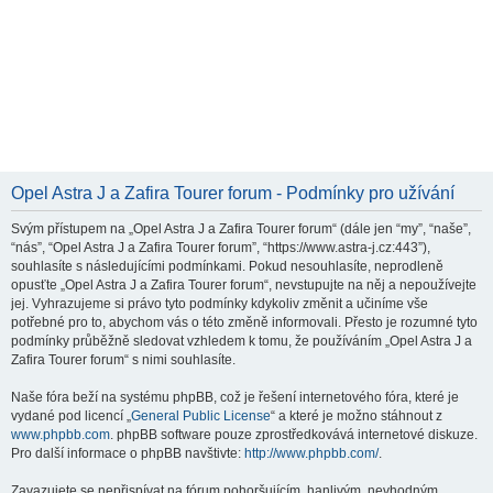
Opel Astra J a Zafira Tourer forum - Podmínky pro užívání
Svým přístupem na „Opel Astra J a Zafira Tourer forum“ (dále jen “my”, “naše”,
“nás”, “Opel Astra J a Zafira Tourer forum”, “https://www.astra-j.cz:443”),
souhlasíte s následujícími podmínkami. Pokud nesouhlasíte, neprodleně
opusťte „Opel Astra J a Zafira Tourer forum“, nevstupujte na něj a nepoužívejte
jej. Vyhrazujeme si právo tyto podmínky kdykoliv změnit a učiníme vše
potřebné pro to, abychom vás o této změně informovali. Přesto je rozumné tyto
podmínky průběžně sledovat vzhledem k tomu, že používáním „Opel Astra J a
Zafira Tourer forum“ s nimi souhlasíte.
Naše fóra beží na systému phpBB, což je řešení internetového fóra, které je
vydané pod licencí „
General Public License
“ a které je možno stáhnout z
www.phpbb.com
. phpBB software pouze zprostředkovává internetové diskuze.
Pro další informace o phpBB navštivte:
http://www.phpbb.com/
.
Zavazujete se nepřispívat na fórum pohoršujícím, hanlivým, nevhodným,