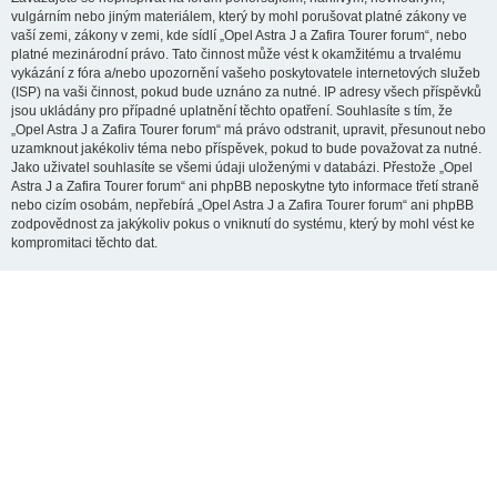
vulgárním nebo jiným materiálem, který by mohl porušovat platné zákony ve
vaší zemi, zákony v zemi, kde sídlí „Opel Astra J a Zafira Tourer forum“, nebo
platné mezinárodní právo. Tato činnost může vést k okamžitému a trvalému
vykázání z fóra a/nebo upozornění vašeho poskytovatele internetových služeb
(ISP) na vaši činnost, pokud bude uznáno za nutné. IP adresy všech příspěvků
jsou ukládány pro případné uplatnění těchto opatření. Souhlasíte s tím, že
„Opel Astra J a Zafira Tourer forum“ má právo odstranit, upravit, přesunout nebo
uzamknout jakékoliv téma nebo příspěvek, pokud to bude považovat za nutné.
Jako uživatel souhlasíte se všemi údaji uloženými v databázi. Přestože „Opel
Astra J a Zafira Tourer forum“ ani phpBB neposkytne tyto informace třetí straně
nebo cizím osobám, nepřebírá „Opel Astra J a Zafira Tourer forum“ ani phpBB
zodpovědnost za jakýkoliv pokus o vniknutí do systému, který by mohl vést ke
kompromitaci těchto dat.