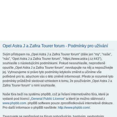
Opel Astra J a Zafira Tourer forum - Podmínky pro užívání
Svým přístupem na „Opel Astra J a Zafira Tourer forum“ (dále jen “my”, “naše”,
“nás”, “Opel Astra J a Zafira Tourer forum”, “https://www.astra-j.cz:443”),
souhlasíte s následujícími podmínkami. Pokud nesouhlasíte, neprodleně
opusťte „Opel Astra J a Zafira Tourer forum“, nevstupujte na něj a nepoužívejte
jej. Vyhrazujeme si právo tyto podmínky kdykoliv změnit a učiníme vše
potřebné pro to, abychom vás o této změně informovali. Přesto je rozumné tyto
podmínky průběžně sledovat vzhledem k tomu, že používáním „Opel Astra J a
Zafira Tourer forum“ s nimi souhlasíte.
Naše fóra beží na systému phpBB, což je řešení internetového fóra, které je
vydané pod licencí „
General Public License
“ a které je možno stáhnout z
www.phpbb.com
. phpBB software pouze zprostředkovává internetové diskuze.
Pro další informace o phpBB navštivte:
http://www.phpbb.com/
.
Zavazujete se nepřispívat na fórum pohoršujícím, hanlivým, nevhodným,