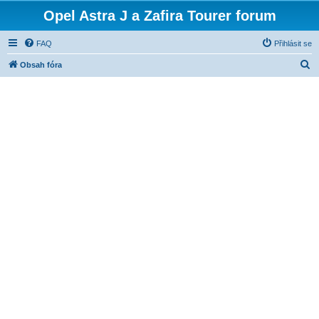
Opel Astra J a Zafira Tourer forum
FAQ
Přihlásit se
H
Obsah fóra
l
e
d
a
t