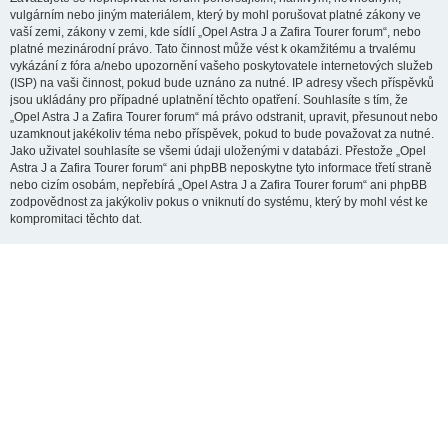
vulgárním nebo jiným materiálem, který by mohl porušovat platné zákony ve
vaší zemi, zákony v zemi, kde sídlí „Opel Astra J a Zafira Tourer forum“, nebo
platné mezinárodní právo. Tato činnost může vést k okamžitému a trvalému
vykázání z fóra a/nebo upozornění vašeho poskytovatele internetových služeb
(ISP) na vaši činnost, pokud bude uznáno za nutné. IP adresy všech příspěvků
jsou ukládány pro případné uplatnění těchto opatření. Souhlasíte s tím, že
„Opel Astra J a Zafira Tourer forum“ má právo odstranit, upravit, přesunout nebo
uzamknout jakékoliv téma nebo příspěvek, pokud to bude považovat za nutné.
Jako uživatel souhlasíte se všemi údaji uloženými v databázi. Přestože „Opel
Astra J a Zafira Tourer forum“ ani phpBB neposkytne tyto informace třetí straně
nebo cizím osobám, nepřebírá „Opel Astra J a Zafira Tourer forum“ ani phpBB
zodpovědnost za jakýkoliv pokus o vniknutí do systému, který by mohl vést ke
kompromitaci těchto dat.