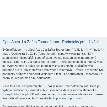
Opel Astra J a Zafira Tourer forum - Podmínky pro užívání
Svým přístupem na „Opel Astra J a Zafira Tourer forum“ (dále jen “my”, “naše”,
“nás”, “Opel Astra J a Zafira Tourer forum”, “https://www.astra-j.cz:443”),
souhlasíte s následujícími podmínkami. Pokud nesouhlasíte, neprodleně
opusťte „Opel Astra J a Zafira Tourer forum“, nevstupujte na něj a nepoužívejte
jej. Vyhrazujeme si právo tyto podmínky kdykoliv změnit a učiníme vše
potřebné pro to, abychom vás o této změně informovali. Přesto je rozumné tyto
podmínky průběžně sledovat vzhledem k tomu, že používáním „Opel Astra J a
Zafira Tourer forum“ s nimi souhlasíte.
Naše fóra beží na systému phpBB, což je řešení internetového fóra, které je
vydané pod licencí „
General Public License
“ a které je možno stáhnout z
www.phpbb.com
. phpBB software pouze zprostředkovává internetové diskuze.
Pro další informace o phpBB navštivte:
http://www.phpbb.com/
.
Zavazujete se nepřispívat na fórum pohoršujícím, hanlivým, nevhodným,