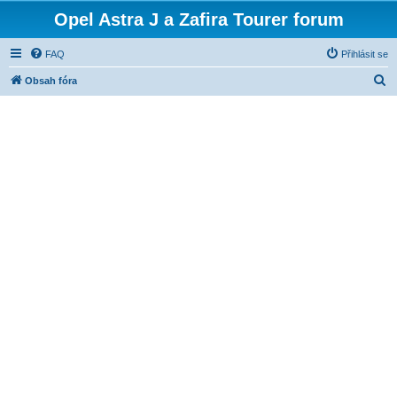
Opel Astra J a Zafira Tourer forum
FAQ
Přihlásit se
H
Obsah fóra
l
e
d
a
t