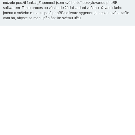
můžete použít funkci „Zapomněl jsem své heslo“ poskytovanou phpBB
softwarem. Tento proces po vás bude žádat zadaní vašeho uživatelského
jména a vašeho e-mailu, poté phpBB software vygeneruje heslo nové a zašle
vám ho, abyste se mohli přihlásit ke svému účtu.