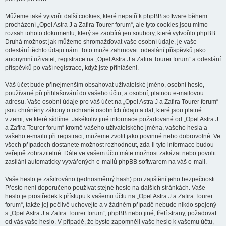
Můžeme také vytvořit další cookies, které nepatří k phpBB software během
procházení „Opel Astra J a Zafira Tourer forum“, ale tyto cookies jsou mimo
rozsah tohoto dokumentu, který se zaobírá jen soubory, které vytvořilo phpBB.
Druhá možnost jak můžeme shromažďovat vaše osobní údaje, je vaše
odeslání těchto údajů nám. Toto může zahrnovat: odeslání příspěvků jako
anonymní uživatel, registrace na „Opel Astra J a Zafira Tourer forum“ a odeslání
příspěvků po vaší registrace, když jste přihlášeni.
Váš účet bude přinejmenším obsahovat uživatelské jméno, osobní heslo,
používané při přihlašování do vašeho účtu, a osobní, platnou e-mailovou
adresu. Vaše osobní údaje pro váš účet na „Opel Astra J a Zafira Tourer forum“
jsou chráněny zákony o ochraně osobních údajů a dat, které jsou platné
v zemi, ve které sídlíme. Jakékoliv jiné informace požadované od „Opel Astra J
a Zafira Tourer forum“ kromě vašeho uživatelského jména, vašeho hesla a
vašeho e-mailu při registraci, můžeme zvolit jako povinné nebo dobrovolné. Ve
všech případech dostanete možnost rozhodnout, zda-li tyto informace budou
veřejně zobrazitelné. Dále ve vašem účtu máte možnost zakázat nebo povolit
zasílání automaticky vytvářených e-mailů phpBB softwarem na váš e-mail.
Vaše heslo je zašifrováno (jednosměrný hash) pro zajištění jeho bezpečnosti.
Přesto není doporučeno používat stejné heslo na dalších stránkách. Vaše
heslo je prostředek k přístupu k vašemu účtu na „Opel Astra J a Zafira Tourer
forum“, takže jej pečlivě uchovejte a v žádném případě nebude nikdo spojený
s „Opel Astra J a Zafira Tourer forum“, phpBB nebo jiné, třetí strany, požadovat
od vás vaše heslo. V případě, že byste zapomněli vaše heslo k vašemu účtu,