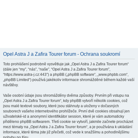
Opel Astra J a Zafira Tourer forum - Ochrana soukromí
Toto prohlášení podrobně vysvětluje jak „Opel Astra J a Zafira Tourer forum“
(dále jen “my”, “nás”, “naše”, “Opel Astra J a Zafira Tourer forum”,
“https://www.astra-j.cz:443”) a phpBB („phpBB software“, „www.phpbb.com“,
„phpBB Limited“) používá jakékoliv informace shromážděné během každé vaší
návštěvy.
Vaše osobní údaje jsou shromážděny dvěma způsoby. Prvním při vstupu na
„Opel Astra J a Zafira Tourer forum“, kdy phpBB vytvoří několik cookies, což
jsou malé textové soubory, které jsou stáhnuty a uloženy v dočasných
souborech vašeho internetového prohlížeče. První dvě cookies obsahují jen
uživatelské-id a anonymní identifikátor session, které je vám automaticky
přiděleno phpBB softwarem. Třetí cookie se vytvoří, jakmile začnete procházet
mezi tématy na „Opel Astra J a Zafira Tourer forum“, a je používána k ukládání
informace, které téma jste již přečetli, což vede k snažšímu a pohodlnějšímu
pohybu po fóru.