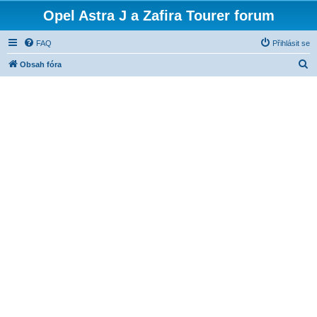
Opel Astra J a Zafira Tourer forum
FAQ
Přihlásit se
H
Obsah fóra
l
e
d
a
t