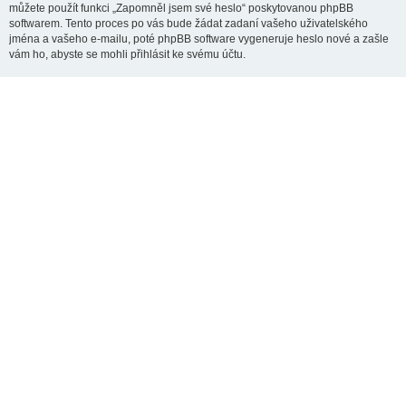
můžete použít funkci „Zapomněl jsem své heslo“ poskytovanou phpBB
softwarem. Tento proces po vás bude žádat zadaní vašeho uživatelského
jména a vašeho e-mailu, poté phpBB software vygeneruje heslo nové a zašle
vám ho, abyste se mohli přihlásit ke svému účtu.