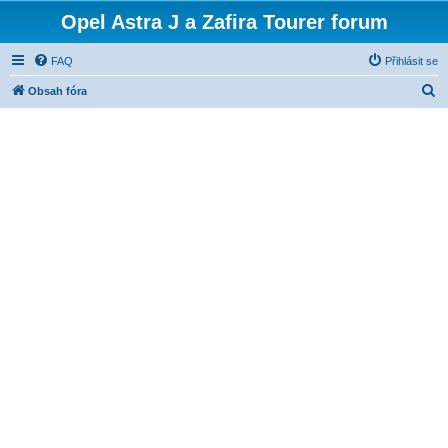
Opel Astra J a Zafira Tourer forum
FAQ
Přihlásit se
H
Obsah fóra
l
e
d
a
t