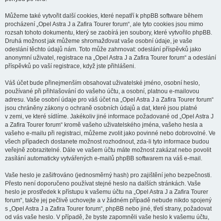
Můžeme také vytvořit další cookies, které nepatří k phpBB software během
procházení „Opel Astra J a Zafira Tourer forum“, ale tyto cookies jsou mimo
rozsah tohoto dokumentu, který se zaobírá jen soubory, které vytvořilo phpBB.
Druhá možnost jak můžeme shromažďovat vaše osobní údaje, je vaše
odeslání těchto údajů nám. Toto může zahrnovat: odeslání příspěvků jako
anonymní uživatel, registrace na „Opel Astra J a Zafira Tourer forum“ a odeslání
příspěvků po vaší registrace, když jste přihlášeni.
Váš účet bude přinejmenším obsahovat uživatelské jméno, osobní heslo,
používané při přihlašování do vašeho účtu, a osobní, platnou e-mailovou
adresu. Vaše osobní údaje pro váš účet na „Opel Astra J a Zafira Tourer forum“
jsou chráněny zákony o ochraně osobních údajů a dat, které jsou platné
v zemi, ve které sídlíme. Jakékoliv jiné informace požadované od „Opel Astra J
a Zafira Tourer forum“ kromě vašeho uživatelského jména, vašeho hesla a
vašeho e-mailu při registraci, můžeme zvolit jako povinné nebo dobrovolné. Ve
všech případech dostanete možnost rozhodnout, zda-li tyto informace budou
veřejně zobrazitelné. Dále ve vašem účtu máte možnost zakázat nebo povolit
zasílání automaticky vytvářených e-mailů phpBB softwarem na váš e-mail.
Vaše heslo je zašifrováno (jednosměrný hash) pro zajištění jeho bezpečnosti.
Přesto není doporučeno používat stejné heslo na dalších stránkách. Vaše
heslo je prostředek k přístupu k vašemu účtu na „Opel Astra J a Zafira Tourer
forum“, takže jej pečlivě uchovejte a v žádném případě nebude nikdo spojený
s „Opel Astra J a Zafira Tourer forum“, phpBB nebo jiné, třetí strany, požadovat
od vás vaše heslo. V případě, že byste zapomněli vaše heslo k vašemu účtu,