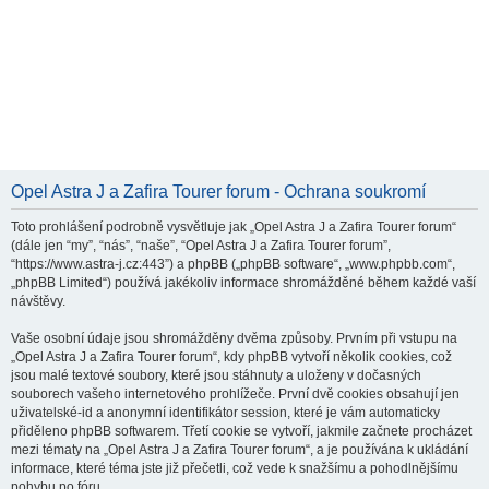
Opel Astra J a Zafira Tourer forum - Ochrana soukromí
Toto prohlášení podrobně vysvětluje jak „Opel Astra J a Zafira Tourer forum“
(dále jen “my”, “nás”, “naše”, “Opel Astra J a Zafira Tourer forum”,
“https://www.astra-j.cz:443”) a phpBB („phpBB software“, „www.phpbb.com“,
„phpBB Limited“) používá jakékoliv informace shromážděné během každé vaší
návštěvy.
Vaše osobní údaje jsou shromážděny dvěma způsoby. Prvním při vstupu na
„Opel Astra J a Zafira Tourer forum“, kdy phpBB vytvoří několik cookies, což
jsou malé textové soubory, které jsou stáhnuty a uloženy v dočasných
souborech vašeho internetového prohlížeče. První dvě cookies obsahují jen
uživatelské-id a anonymní identifikátor session, které je vám automaticky
přiděleno phpBB softwarem. Třetí cookie se vytvoří, jakmile začnete procházet
mezi tématy na „Opel Astra J a Zafira Tourer forum“, a je používána k ukládání
informace, které téma jste již přečetli, což vede k snažšímu a pohodlnějšímu
pohybu po fóru.