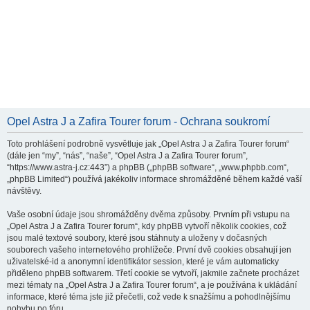
Opel Astra J a Zafira Tourer forum - Ochrana soukromí
Toto prohlášení podrobně vysvětluje jak „Opel Astra J a Zafira Tourer forum“
(dále jen “my”, “nás”, “naše”, “Opel Astra J a Zafira Tourer forum”,
“https://www.astra-j.cz:443”) a phpBB („phpBB software“, „www.phpbb.com“,
„phpBB Limited“) používá jakékoliv informace shromážděné během každé vaší
návštěvy.
Vaše osobní údaje jsou shromážděny dvěma způsoby. Prvním při vstupu na
„Opel Astra J a Zafira Tourer forum“, kdy phpBB vytvoří několik cookies, což
jsou malé textové soubory, které jsou stáhnuty a uloženy v dočasných
souborech vašeho internetového prohlížeče. První dvě cookies obsahují jen
uživatelské-id a anonymní identifikátor session, které je vám automaticky
přiděleno phpBB softwarem. Třetí cookie se vytvoří, jakmile začnete procházet
mezi tématy na „Opel Astra J a Zafira Tourer forum“, a je používána k ukládání
informace, které téma jste již přečetli, což vede k snažšímu a pohodlnějšímu
pohybu po fóru.