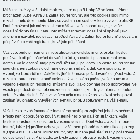
Můžeme také vytvořit další cookies, které nepatří k phpBB software během
procházení „Opel Astra J a Zafira Tourer forum“, ale tyto cookies jsou mimo
rozsah tohoto dokumentu, který se zaobírá jen soubory, které vytvořilo phpBB.
Druhá možnost jak můžeme shromažďovat vaše osobní údaje, je vaše
odeslání těchto údajů nám. Toto může zahrnovat: odeslání příspěvků jako
anonymní uživatel, registrace na „Opel Astra J a Zafira Tourer forum“ a odeslání
příspěvků po vaší registrace, když jste přihlášeni.
Váš účet bude přinejmenším obsahovat uživatelské jméno, osobní heslo,
používané při přihlašování do vašeho účtu, a osobní, platnou e-mailovou
adresu. Vaše osobní údaje pro váš účet na „Opel Astra J a Zafira Tourer forum“
jsou chráněny zákony o ochraně osobních údajů a dat, které jsou platné
v zemi, ve které sídlíme. Jakékoliv jiné informace požadované od „Opel Astra J
a Zafira Tourer forum“ kromě vašeho uživatelského jména, vašeho hesla a
vašeho e-mailu při registraci, můžeme zvolit jako povinné nebo dobrovolné. Ve
všech případech dostanete možnost rozhodnout, zda-li tyto informace budou
veřejně zobrazitelné. Dále ve vašem účtu máte možnost zakázat nebo povolit
zasílání automaticky vytvářených e-mailů phpBB softwarem na váš e-mail.
Vaše heslo je zašifrováno (jednosměrný hash) pro zajištění jeho bezpečnosti.
Přesto není doporučeno používat stejné heslo na dalších stránkách. Vaše
heslo je prostředek k přístupu k vašemu účtu na „Opel Astra J a Zafira Tourer
forum“, takže jej pečlivě uchovejte a v žádném případě nebude nikdo spojený
s „Opel Astra J a Zafira Tourer forum“, phpBB nebo jiné, třetí strany, požadovat
od vás vaše heslo. V případě, že byste zapomněli vaše heslo k vašemu účtu,