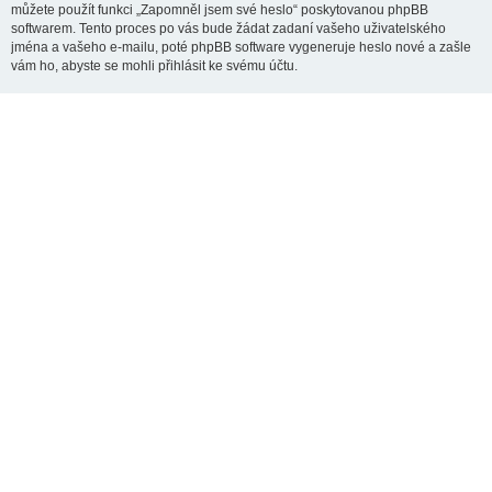
můžete použít funkci „Zapomněl jsem své heslo“ poskytovanou phpBB
softwarem. Tento proces po vás bude žádat zadaní vašeho uživatelského
jména a vašeho e-mailu, poté phpBB software vygeneruje heslo nové a zašle
vám ho, abyste se mohli přihlásit ke svému účtu.