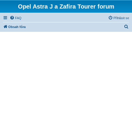
Opel Astra J a Zafira Tourer forum
FAQ
Přihlásit se
H
Obsah fóra
l
e
d
a
t