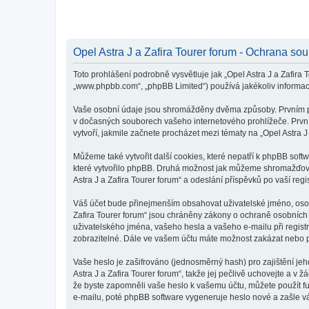
Opel Astra J a Zafira Tourer forum - Ochrana so
Toto prohlášení podrobně vysvětluje jak „Opel Astra J a Zafira T
„www.phpbb.com“, „phpBB Limited“) používá jakékoliv inform
Vaše osobní údaje jsou shromážděny dvěma způsoby. Prvním při v
v dočasných souborech vašeho internetového prohlížeče. První 
vytvoří, jakmile začnete procházet mezi tématy na „Opel Astra J
Můžeme také vytvořit další cookies, které nepatří k phpBB soft
které vytvořilo phpBB. Druhá možnost jak můžeme shromažďovat
Astra J a Zafira Tourer forum“ a odeslání příspěvků po vaší regis
Váš účet bude přinejmenším obsahovat uživatelské jméno, osobn
Zafira Tourer forum“ jsou chráněny zákony o ochraně osobních ú
uživatelského jména, vašeho hesla a vašeho e-mailu při regist
zobrazitelné. Dále ve vašem účtu máte možnost zakázat nebo p
Vaše heslo je zašifrováno (jednosměrný hash) pro zajištění jeh
Astra J a Zafira Tourer forum“, takže jej pečlivě uchovejte a v
že byste zapomněli vaše heslo k vašemu účtu, můžete použít 
e-mailu, poté phpBB software vygeneruje heslo nové a zašle vá