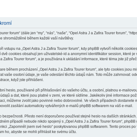
ukromí
ourer forum“ (dále jen “my”, “nás”, “naše”, “Opel Astra J a Zafira Tourer forum”, “ht
ace shromážděné během každé vaší návštěvy.
stupu na „Opel Astra J a Zafira Tourer forum“, kdy phpBB vytvoří několik cookies,
dvě cookies obsahují jen uživatelské-id a anonymní identifikátor session, které j
 a Zafira Tourer forum“, a je používána k ukládání informace, které téma jste již př
ware během procházení „Opel Astra J a Zafira Tourer forum“, ale tyto cookies jsou 
 vaše osobní údaje, je vaše odeslání těchto údajů nám. Toto může zahrnovat: odes
trace, když jste přihlášeni.
í heslo, používané při přihlašování do vašeho účtu, a osobní, platnou e-mailovou
dajů a dat, které jsou platné v zemi, ve které sídlíme. Jakékoliv jiné informace p
raci, můžeme zvolit jako povinné nebo dobrovolné. Ve všech případech dostanete m
ovolit zasílání automaticky vytvářených e-mailů phpBB softwarem na váš e-mail.
o bezpečnosti. Přesto není doporučeno používat stejné heslo na dalších stránkách.
 žádném případě nebude nikdo spojený s „Opel Astra J a Zafira Tourer forum“, phpBB n
funkci „Zapomněl jsem své heslo“ poskytovanou phpBB softwarem. Tento proces po
m ho, abyste se mohli přihlásit ke svému účtu.