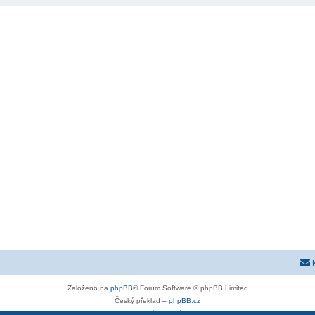
Založeno na
phpBB
® Forum Software © phpBB Limited
Český překlad –
phpBB.cz
Soukromí
|
Podmínky