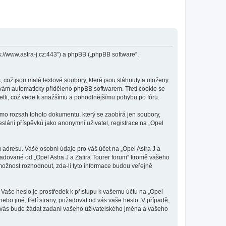
tps://www.astra-j.cz:443”) a phpBB („phpBB software“,
 což jsou malé textové soubory, které jsou stáhnuty a uloženy
e vám automaticky přiděleno phpBB softwarem. Třetí cookie se
ečetli, což vede k snažšímu a pohodlnějšímu pohybu po fóru.
mimo rozsah tohoto dokumentu, který se zaobírá jen soubory,
lání příspěvků jako anonymní uživatel, registrace na „Opel
 adresu. Vaše osobní údaje pro váš účet na „Opel Astra J a
ožadované od „Opel Astra J a Zafira Tourer forum“ kromě vašeho
ožnost rozhodnout, zda-li tyto informace budou veřejně
 Vaše heslo je prostředek k přístupu k vašemu účtu na „Opel
ebo jiné, třetí strany, požadovat od vás vaše heslo. V případě,
 vás bude žádat zadaní vašeho uživatelského jména a vašeho