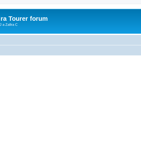
ira Tourer forum
J a Zafira C