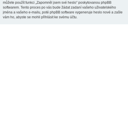
můžete použít funkci „Zapomněl jsem své heslo“ poskytovanou phpBB
softwarem. Tento proces po vás bude žádat zadaní vašeho uživatelského
jména a vašeho e-mailu, poté phpBB software vygeneruje heslo nové a zašle
vám ho, abyste se mohli přihlásit ke svému účtu.