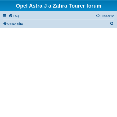
Opel Astra J a Zafira Tourer forum
FAQ
Přihlásit se
H
Obsah fóra
l
e
d
a
t