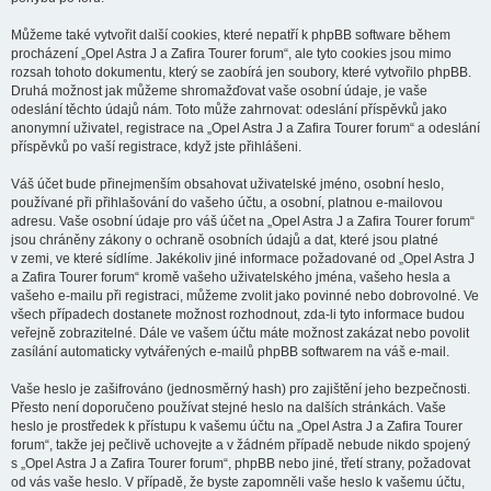
Můžeme také vytvořit další cookies, které nepatří k phpBB software během
procházení „Opel Astra J a Zafira Tourer forum“, ale tyto cookies jsou mimo
rozsah tohoto dokumentu, který se zaobírá jen soubory, které vytvořilo phpBB.
Druhá možnost jak můžeme shromažďovat vaše osobní údaje, je vaše
odeslání těchto údajů nám. Toto může zahrnovat: odeslání příspěvků jako
anonymní uživatel, registrace na „Opel Astra J a Zafira Tourer forum“ a odeslání
příspěvků po vaší registrace, když jste přihlášeni.
Váš účet bude přinejmenším obsahovat uživatelské jméno, osobní heslo,
používané při přihlašování do vašeho účtu, a osobní, platnou e-mailovou
adresu. Vaše osobní údaje pro váš účet na „Opel Astra J a Zafira Tourer forum“
jsou chráněny zákony o ochraně osobních údajů a dat, které jsou platné
v zemi, ve které sídlíme. Jakékoliv jiné informace požadované od „Opel Astra J
a Zafira Tourer forum“ kromě vašeho uživatelského jména, vašeho hesla a
vašeho e-mailu při registraci, můžeme zvolit jako povinné nebo dobrovolné. Ve
všech případech dostanete možnost rozhodnout, zda-li tyto informace budou
veřejně zobrazitelné. Dále ve vašem účtu máte možnost zakázat nebo povolit
zasílání automaticky vytvářených e-mailů phpBB softwarem na váš e-mail.
Vaše heslo je zašifrováno (jednosměrný hash) pro zajištění jeho bezpečnosti.
Přesto není doporučeno používat stejné heslo na dalších stránkách. Vaše
heslo je prostředek k přístupu k vašemu účtu na „Opel Astra J a Zafira Tourer
forum“, takže jej pečlivě uchovejte a v žádném případě nebude nikdo spojený
s „Opel Astra J a Zafira Tourer forum“, phpBB nebo jiné, třetí strany, požadovat
od vás vaše heslo. V případě, že byste zapomněli vaše heslo k vašemu účtu,