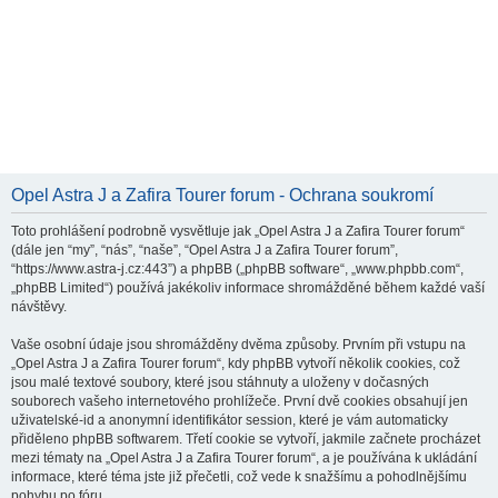
Opel Astra J a Zafira Tourer forum - Ochrana soukromí
Toto prohlášení podrobně vysvětluje jak „Opel Astra J a Zafira Tourer forum“
(dále jen “my”, “nás”, “naše”, “Opel Astra J a Zafira Tourer forum”,
“https://www.astra-j.cz:443”) a phpBB („phpBB software“, „www.phpbb.com“,
„phpBB Limited“) používá jakékoliv informace shromážděné během každé vaší
návštěvy.
Vaše osobní údaje jsou shromážděny dvěma způsoby. Prvním při vstupu na
„Opel Astra J a Zafira Tourer forum“, kdy phpBB vytvoří několik cookies, což
jsou malé textové soubory, které jsou stáhnuty a uloženy v dočasných
souborech vašeho internetového prohlížeče. První dvě cookies obsahují jen
uživatelské-id a anonymní identifikátor session, které je vám automaticky
přiděleno phpBB softwarem. Třetí cookie se vytvoří, jakmile začnete procházet
mezi tématy na „Opel Astra J a Zafira Tourer forum“, a je používána k ukládání
informace, které téma jste již přečetli, což vede k snažšímu a pohodlnějšímu
pohybu po fóru.