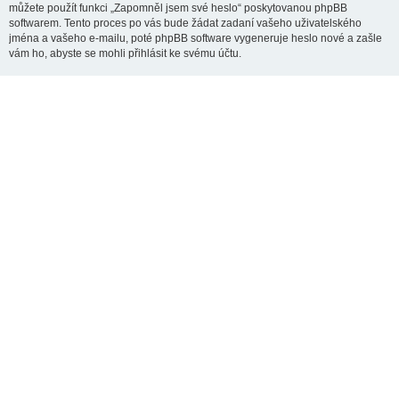
můžete použít funkci „Zapomněl jsem své heslo“ poskytovanou phpBB
softwarem. Tento proces po vás bude žádat zadaní vašeho uživatelského
jména a vašeho e-mailu, poté phpBB software vygeneruje heslo nové a zašle
vám ho, abyste se mohli přihlásit ke svému účtu.