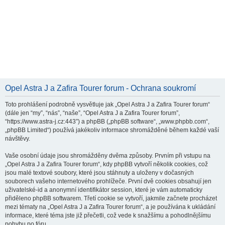
Opel Astra J a Zafira Tourer forum - Ochrana soukromí
Toto prohlášení podrobně vysvětluje jak „Opel Astra J a Zafira Tourer forum“
(dále jen “my”, “nás”, “naše”, “Opel Astra J a Zafira Tourer forum”,
“https://www.astra-j.cz:443”) a phpBB („phpBB software“, „www.phpbb.com“,
„phpBB Limited“) používá jakékoliv informace shromážděné během každé vaší
návštěvy.
Vaše osobní údaje jsou shromážděny dvěma způsoby. Prvním při vstupu na
„Opel Astra J a Zafira Tourer forum“, kdy phpBB vytvoří několik cookies, což
jsou malé textové soubory, které jsou stáhnuty a uloženy v dočasných
souborech vašeho internetového prohlížeče. První dvě cookies obsahují jen
uživatelské-id a anonymní identifikátor session, které je vám automaticky
přiděleno phpBB softwarem. Třetí cookie se vytvoří, jakmile začnete procházet
mezi tématy na „Opel Astra J a Zafira Tourer forum“, a je používána k ukládání
informace, které téma jste již přečetli, což vede k snažšímu a pohodlnějšímu
pohybu po fóru.