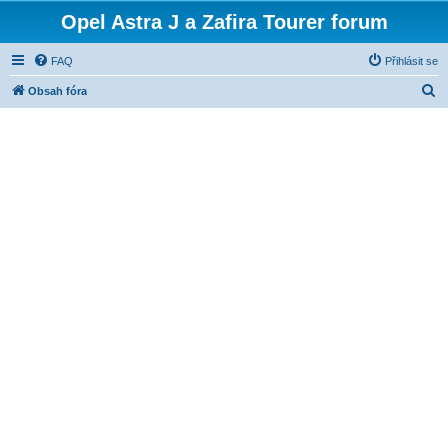
Opel Astra J a Zafira Tourer forum
FAQ
Přihlásit se
H
Obsah fóra
l
e
d
a
t