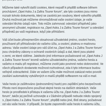
Můžeme také vytvořit další cookies, které nepatří k phpBB software během
procházení „Opel Astra J a Zafira Tourer forum“, ale tyto cookies jsou mimo
rozsah tohoto dokumentu, který se zaobírá jen soubory, které vytvořilo phpBB.
Druhá možnost jak můžeme shromažďovat vaše osobní údaje, je vaše
odeslání těchto údajů nám. Toto může zahrnovat: odeslání příspěvků jako
anonymní uživatel, registrace na „Opel Astra J a Zafira Tourer forum“ a odeslání
příspěvků po vaší registrace, když jste přihlášeni.
Váš účet bude přinejmenším obsahovat uživatelské jméno, osobní heslo,
používané při přihlašování do vašeho účtu, a osobní, platnou e-mailovou
adresu. Vaše osobní údaje pro váš účet na „Opel Astra J a Zafira Tourer forum“
jsou chráněny zákony o ochraně osobních údajů a dat, které jsou platné
v zemi, ve které sídlíme. Jakékoliv jiné informace požadované od „Opel Astra J
a Zafira Tourer forum“ kromě vašeho uživatelského jména, vašeho hesla a
vašeho e-mailu při registraci, můžeme zvolit jako povinné nebo dobrovolné. Ve
všech případech dostanete možnost rozhodnout, zda-li tyto informace budou
veřejně zobrazitelné. Dále ve vašem účtu máte možnost zakázat nebo povolit
zasílání automaticky vytvářených e-mailů phpBB softwarem na váš e-mail.
Vaše heslo je zašifrováno (jednosměrný hash) pro zajištění jeho bezpečnosti.
Přesto není doporučeno používat stejné heslo na dalších stránkách. Vaše
heslo je prostředek k přístupu k vašemu účtu na „Opel Astra J a Zafira Tourer
forum“, takže jej pečlivě uchovejte a v žádném případě nebude nikdo spojený
s „Opel Astra J a Zafira Tourer forum“, phpBB nebo jiné, třetí strany, požadovat
od vás vaše heslo. V případě, že byste zapomněli vaše heslo k vašemu účtu,