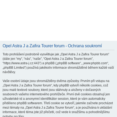
Opel Astra J a Zafira Tourer forum - Ochrana soukromí
Toto prohlášení podrobně vysvětluje jak „Opel Astra J a Zafira Tourer forum“
(dále jen “my”, “nás”, “naše”, “Opel Astra J a Zafira Tourer forum”,
“https://www.astra-j.cz:443”) a phpBB („phpBB software“, „www.phpbb.com“,
„phpBB Limited“) používá jakékoliv informace shromážděné během každé vaší
návštěvy.
Vaše osobní údaje jsou shromážděny dvěma způsoby. Prvním při vstupu na
„Opel Astra J a Zafira Tourer forum“, kdy phpBB vytvoří několik cookies, což
jsou malé textové soubory, které jsou stáhnuty a uloženy v dočasných
souborech vašeho internetového prohlížeče. První dvě cookies obsahují jen
uživatelské-id a anonymní identifikátor session, které je vám automaticky
přiděleno phpBB softwarem. Třetí cookie se vytvoří, jakmile začnete procházet
mezi tématy na „Opel Astra J a Zafira Tourer forum“, a je používána k ukládání
informace, které téma jste již přečetli, což vede k snažšímu a pohodlnějšímu
pohybu po fóru.