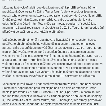
Můžeme také vytvořit další cookies, které nepatří k phpBB software během
procházení „Opel Astra J a Zafira Tourer forum“, ale tyto cookies jsou mimo
rozsah tohoto dokumentu, který se zaobírá jen soubory, které vytvořilo phpBB.
Druhá možnost jak můžeme shromažďovat vaše osobní údaje, je vaše
odeslání těchto údajů nám. Toto může zahrnovat: odeslání příspěvků jako
anonymní uživatel, registrace na „Opel Astra J a Zafira Tourer forum“ a odeslání
příspěvků po vaší registrace, když jste přihlášeni.
Váš účet bude přinejmenším obsahovat uživatelské jméno, osobní heslo,
používané při přihlašování do vašeho účtu, a osobní, platnou e-mailovou
adresu. Vaše osobní údaje pro váš účet na „Opel Astra J a Zafira Tourer forum“
jsou chráněny zákony o ochraně osobních údajů a dat, které jsou platné
v zemi, ve které sídlíme. Jakékoliv jiné informace požadované od „Opel Astra J
a Zafira Tourer forum“ kromě vašeho uživatelského jména, vašeho hesla a
vašeho e-mailu při registraci, můžeme zvolit jako povinné nebo dobrovolné. Ve
všech případech dostanete možnost rozhodnout, zda-li tyto informace budou
veřejně zobrazitelné. Dále ve vašem účtu máte možnost zakázat nebo povolit
zasílání automaticky vytvářených e-mailů phpBB softwarem na váš e-mail.
Vaše heslo je zašifrováno (jednosměrný hash) pro zajištění jeho bezpečnosti.
Přesto není doporučeno používat stejné heslo na dalších stránkách. Vaše
heslo je prostředek k přístupu k vašemu účtu na „Opel Astra J a Zafira Tourer
forum“, takže jej pečlivě uchovejte a v žádném případě nebude nikdo spojený
s „Opel Astra J a Zafira Tourer forum“, phpBB nebo jiné, třetí strany, požadovat
od vás vaše heslo. V případě, že byste zapomněli vaše heslo k vašemu účtu,