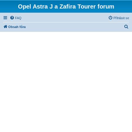
Opel Astra J a Zafira Tourer forum
FAQ
Přihlásit se
H
Obsah fóra
l
e
d
a
t