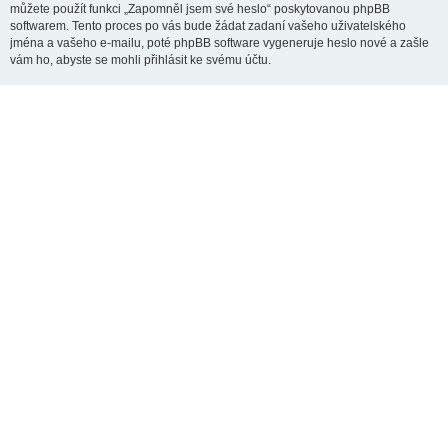
můžete použít funkci „Zapomněl jsem své heslo“ poskytovanou phpBB
softwarem. Tento proces po vás bude žádat zadaní vašeho uživatelského
jména a vašeho e-mailu, poté phpBB software vygeneruje heslo nové a zašle
vám ho, abyste se mohli přihlásit ke svému účtu.