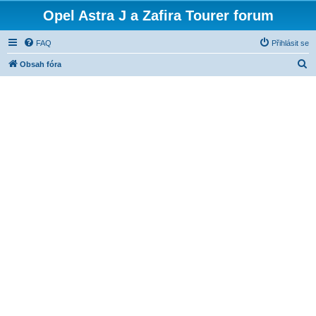
Opel Astra J a Zafira Tourer forum
FAQ
Přihlásit se
H
Obsah fóra
l
e
d
a
t