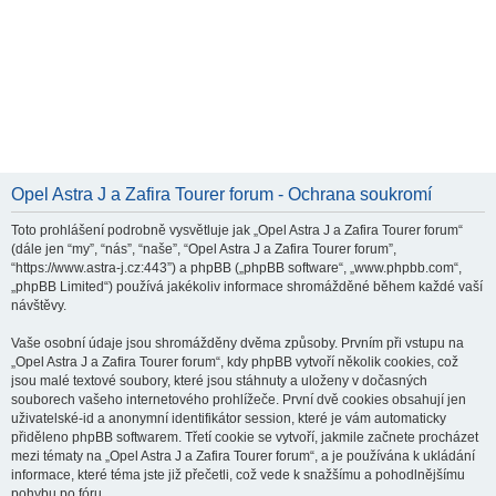
Opel Astra J a Zafira Tourer forum - Ochrana soukromí
Toto prohlášení podrobně vysvětluje jak „Opel Astra J a Zafira Tourer forum“
(dále jen “my”, “nás”, “naše”, “Opel Astra J a Zafira Tourer forum”,
“https://www.astra-j.cz:443”) a phpBB („phpBB software“, „www.phpbb.com“,
„phpBB Limited“) používá jakékoliv informace shromážděné během každé vaší
návštěvy.
Vaše osobní údaje jsou shromážděny dvěma způsoby. Prvním při vstupu na
„Opel Astra J a Zafira Tourer forum“, kdy phpBB vytvoří několik cookies, což
jsou malé textové soubory, které jsou stáhnuty a uloženy v dočasných
souborech vašeho internetového prohlížeče. První dvě cookies obsahují jen
uživatelské-id a anonymní identifikátor session, které je vám automaticky
přiděleno phpBB softwarem. Třetí cookie se vytvoří, jakmile začnete procházet
mezi tématy na „Opel Astra J a Zafira Tourer forum“, a je používána k ukládání
informace, které téma jste již přečetli, což vede k snažšímu a pohodlnějšímu
pohybu po fóru.