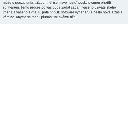
můžete použít funkci „Zapomněl jsem své heslo“ poskytovanou phpBB
softwarem. Tento proces po vás bude žádat zadaní vašeho uživatelského
jména a vašeho e-mailu, poté phpBB software vygeneruje heslo nové a zašle
vám ho, abyste se mohli přihlásit ke svému účtu.