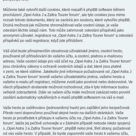
Můžeme také vytvořit další cookies, které nepatří k phpBB software během
procházení „Opel Astra J a Zafira Tourer forum“, ale tyto cookies jsou mimo
rozsah tohoto dokumentu, který se zaobírá jen soubory, které vytvořilo phpBB.
Druhá možnost jak můžeme shromažďovat vaše osobní údaje, je vaše
odeslání těchto údajů nám. Toto může zahrnovat: odeslání příspěvků jako
anonymní uživatel, registrace na „Opel Astra J a Zafira Tourer forum“ a odeslání
příspěvků po vaší registrace, když jste přihlášeni.
Váš účet bude přinejmenším obsahovat uživatelské jméno, osobní heslo,
používané při přihlašování do vašeho účtu, a osobní, platnou e-mailovou
adresu. Vaše osobní údaje pro váš účet na „Opel Astra J a Zafira Tourer forum“
jsou chráněny zákony o ochraně osobních údajů a dat, které jsou platné
v zemi, ve které sídlíme. Jakékoliv jiné informace požadované od „Opel Astra J
a Zafira Tourer forum“ kromě vašeho uživatelského jména, vašeho hesla a
vašeho e-mailu při registraci, můžeme zvolit jako povinné nebo dobrovolné. Ve
všech případech dostanete možnost rozhodnout, zda-li tyto informace budou
veřejně zobrazitelné. Dále ve vašem účtu máte možnost zakázat nebo povolit
zasílání automaticky vytvářených e-mailů phpBB softwarem na váš e-mail.
Vaše heslo je zašifrováno (jednosměrný hash) pro zajištění jeho bezpečnosti.
Přesto není doporučeno používat stejné heslo na dalších stránkách. Vaše
heslo je prostředek k přístupu k vašemu účtu na „Opel Astra J a Zafira Tourer
forum“, takže jej pečlivě uchovejte a v žádném případě nebude nikdo spojený
s „Opel Astra J a Zafira Tourer forum“, phpBB nebo jiné, třetí strany, požadovat
od vás vaše heslo. V případě, že byste zapomněli vaše heslo k vašemu účtu,