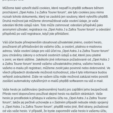
Můžeme také vytvořit další cookies, které nepatří k phpBB software během
procházení „Opel Astra J a Zafira Tourer forum“, ale tyto cookies jsou mimo
rozsah tohoto dokumentu, který se zaobírá jen soubory, které vytvořilo phpBB.
Druhá možnost jak můžeme shromažďovat vaše osobní údaje, je vaše
odeslání těchto údajů nám. Toto může zahrnovat: odeslání příspěvků jako
anonymní uživatel, registrace na „Opel Astra J a Zafira Tourer forum“ a odeslání
příspěvků po vaší registrace, když jste přihlášeni.
Váš účet bude přinejmenším obsahovat uživatelské jméno, osobní heslo,
používané při přihlašování do vašeho účtu, a osobní, platnou e-mailovou
adresu. Vaše osobní údaje pro váš účet na „Opel Astra J a Zafira Tourer forum“
jsou chráněny zákony o ochraně osobních údajů a dat, které jsou platné
v zemi, ve které sídlíme. Jakékoliv jiné informace požadované od „Opel Astra J
a Zafira Tourer forum“ kromě vašeho uživatelského jména, vašeho hesla a
vašeho e-mailu při registraci, můžeme zvolit jako povinné nebo dobrovolné. Ve
všech případech dostanete možnost rozhodnout, zda-li tyto informace budou
veřejně zobrazitelné. Dále ve vašem účtu máte možnost zakázat nebo povolit
zasílání automaticky vytvářených e-mailů phpBB softwarem na váš e-mail.
Vaše heslo je zašifrováno (jednosměrný hash) pro zajištění jeho bezpečnosti.
Přesto není doporučeno používat stejné heslo na dalších stránkách. Vaše
heslo je prostředek k přístupu k vašemu účtu na „Opel Astra J a Zafira Tourer
forum“, takže jej pečlivě uchovejte a v žádném případě nebude nikdo spojený
s „Opel Astra J a Zafira Tourer forum“, phpBB nebo jiné, třetí strany, požadovat
od vás vaše heslo. V případě, že byste zapomněli vaše heslo k vašemu účtu,