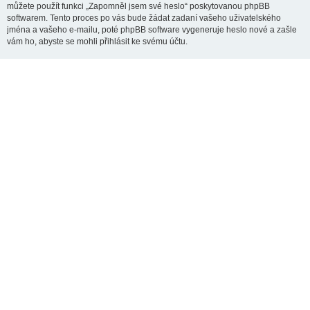
můžete použít funkci „Zapomněl jsem své heslo“ poskytovanou phpBB
softwarem. Tento proces po vás bude žádat zadaní vašeho uživatelského
jména a vašeho e-mailu, poté phpBB software vygeneruje heslo nové a zašle
vám ho, abyste se mohli přihlásit ke svému účtu.