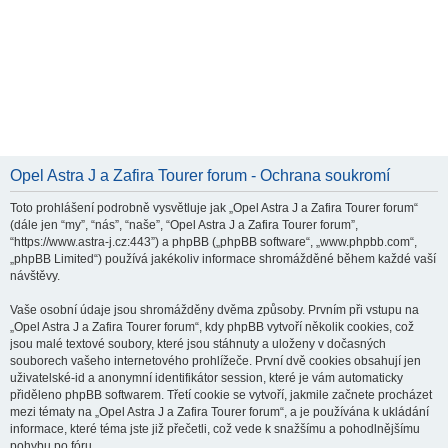
Opel Astra J a Zafira Tourer forum - Ochrana soukromí
Toto prohlášení podrobně vysvětluje jak „Opel Astra J a Zafira Tourer forum“
(dále jen “my”, “nás”, “naše”, “Opel Astra J a Zafira Tourer forum”,
“https://www.astra-j.cz:443”) a phpBB („phpBB software“, „www.phpbb.com“,
„phpBB Limited“) používá jakékoliv informace shromážděné během každé vaší
návštěvy.
Vaše osobní údaje jsou shromážděny dvěma způsoby. Prvním při vstupu na
„Opel Astra J a Zafira Tourer forum“, kdy phpBB vytvoří několik cookies, což
jsou malé textové soubory, které jsou stáhnuty a uloženy v dočasných
souborech vašeho internetového prohlížeče. První dvě cookies obsahují jen
uživatelské-id a anonymní identifikátor session, které je vám automaticky
přiděleno phpBB softwarem. Třetí cookie se vytvoří, jakmile začnete procházet
mezi tématy na „Opel Astra J a Zafira Tourer forum“, a je používána k ukládání
informace, které téma jste již přečetli, což vede k snažšímu a pohodlnějšímu
pohybu po fóru.