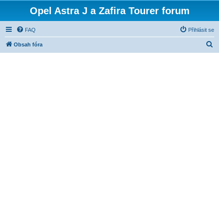
Opel Astra J a Zafira Tourer forum
FAQ
Přihlásit se
H
Obsah fóra
l
e
d
a
t