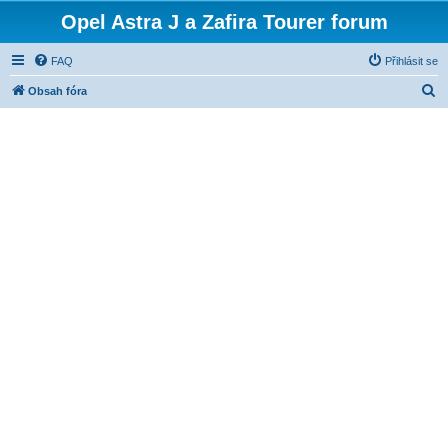
Opel Astra J a Zafira Tourer forum
FAQ
Přihlásit se
H
Obsah fóra
l
e
d
a
t