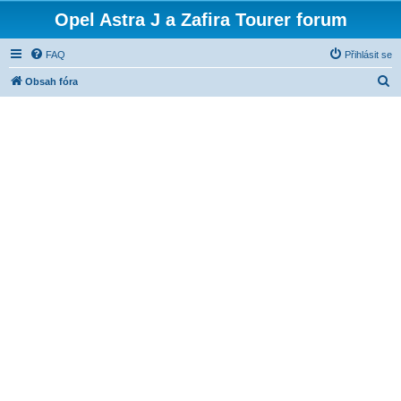
Opel Astra J a Zafira Tourer forum
FAQ
Přihlásit se
H
Obsah fóra
l
e
d
a
t