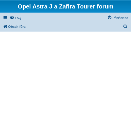
Opel Astra J a Zafira Tourer forum
FAQ
Přihlásit se
H
Obsah fóra
l
e
d
a
t