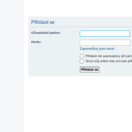
Přihlásit se
Uživatelské jméno:
Heslo:
Zapomněl(a) jsem heslo
Přihlásit mě automaticky při ka
Skrýt můj online stav pro toto při