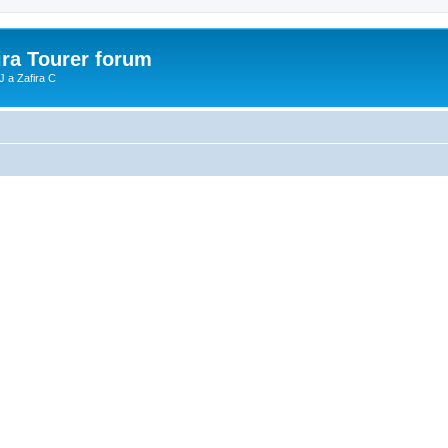
ira Tourer forum
J a Zafira C