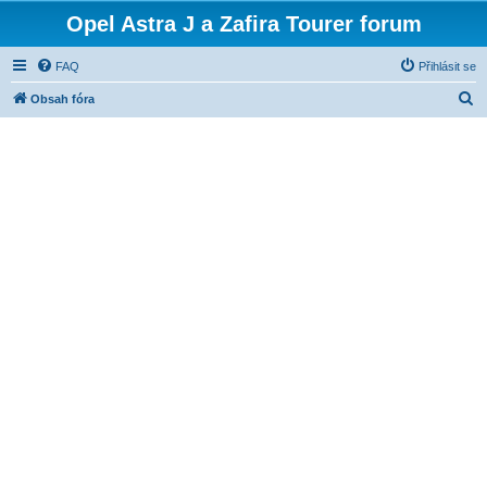
Opel Astra J a Zafira Tourer forum
FAQ
Přihlásit se
H
Obsah fóra
l
e
d
a
t