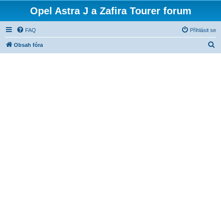
Opel Astra J a Zafira Tourer forum
FAQ
Přihlásit se
H
Obsah fóra
l
e
d
a
t