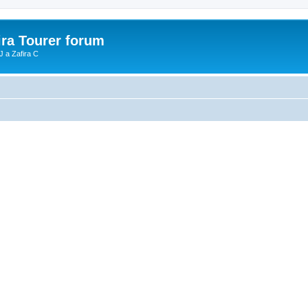
ira Tourer forum
J a Zafira C