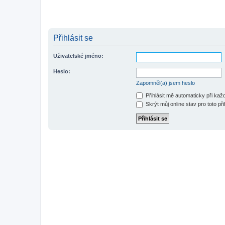
Přihlásit se
Uživatelské jméno:
Heslo:
Zapomněl(a) jsem heslo
Přihlásit mě automaticky při ka
Skrýt můj online stav pro toto při