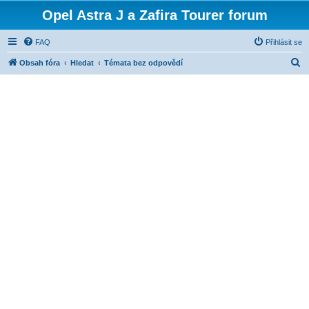
Opel Astra J a Zafira Tourer forum
FAQ
Přihlásit se
H
Obsah fóra
Hledat
Témata bez odpovědí
l
e
d
a
t