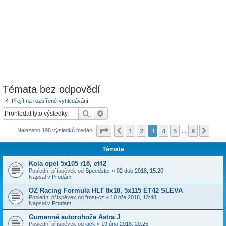
Témata bez odpovědí
Přejít na rozšířené vyhledávání
Hledat
Pokročilé hledání
Stránka
3
z
8
1
2
3
4
5
8
Předchozí
Dalš
Nalezeno 198 výsledků hledání
…
Témata
Kola opel 5x105 r18, et42
Poslední příspěvek od
Speedster
«
02 dub 2018, 15:20
Napsal v
Prodám
OZ Racing Formula HLT 8x18, 5x115 ET42 SLEVA
Poslední příspěvek od
frost-cz
«
10 bře 2018, 13:48
Napsal v
Prodám
Gumenné autorohože Astra J
Poslední příspěvek od
jack
«
19 úno 2018, 20:25