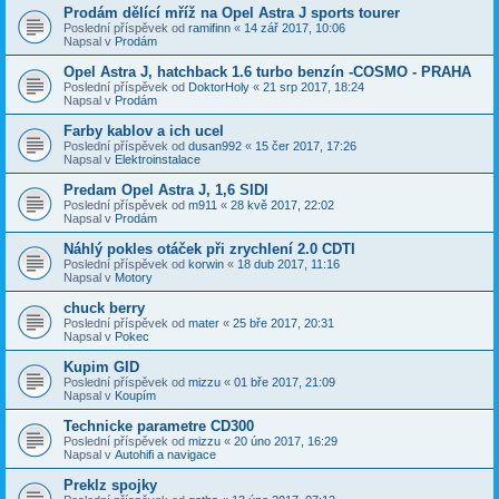
Prodám dělící mříž na Opel Astra J sports tourer
Poslední příspěvek od
ramifinn
«
14 zář 2017, 10:06
Napsal v
Prodám
Opel Astra J, hatchback 1.6 turbo benzín -COSMO - PRAHA
Poslední příspěvek od
DoktorHoly
«
21 srp 2017, 18:24
Napsal v
Prodám
Farby kablov a ich ucel
Poslední příspěvek od
dusan992
«
15 čer 2017, 17:26
Napsal v
Elektroinstalace
Predam Opel Astra J, 1,6 SIDI
Poslední příspěvek od
m911
«
28 kvě 2017, 22:02
Napsal v
Prodám
Náhlý pokles otáček při zrychlení 2.0 CDTI
Poslední příspěvek od
korwin
«
18 dub 2017, 11:16
Napsal v
Motory
chuck berry
Poslední příspěvek od
mater
«
25 bře 2017, 20:31
Napsal v
Pokec
Kupim GID
Poslední příspěvek od
mizzu
«
01 bře 2017, 21:09
Napsal v
Koupím
Technicke parametre CD300
Poslední příspěvek od
mizzu
«
20 úno 2017, 16:29
Napsal v
Autohifi a navigace
Preklz spojky