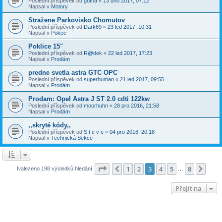
Poslední příspěvek od
gotha
«
13 úno 2017, 07:12
Napsal v
Motory
Stražene Parkovisko Chomutov
Poslední příspěvek od
Dark69
«
23 led 2017, 10:31
Napsal v
Pokec
Poklice 15"
Poslední příspěvek od
R@dek
«
22 led 2017, 17:23
Napsal v
Prodám
predne svetla astra GTC OPC
Poslední příspěvek od
superhuman
«
21 led 2017, 09:55
Napsal v
Prodám
Prodam: Opel Astra J ST 2.0 cdti 122kw
Poslední příspěvek od
moorhuhn
«
28 pro 2016, 21:58
Napsal v
Prodám
,,skryté kódy,,
Poslední příspěvek od
S t e v e
«
04 pro 2016, 20:18
Napsal v
Technická Sekce
Stránka
3
z
8
1
2
3
4
5
8
Předchozí
Dalš
Nalezeno 198 výsledků hledání
…
Přejít na