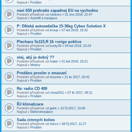
Napsal v
Prodám
navi 650 prehratie zapadnej EU na vychodnu
Poslední příspěvek od
minicico
«
01 úno 2018, 22:47
Napsal v
Autohifi a navigace
P: Dětská autosedačka 15-36kg Cybex Solution X
Poslední příspěvek od
kroup
«
07 led 2018, 18:32
Napsal v
Prodám
Plechace 5x115,R 16 +origo poklice
Poslední příspěvek od
kunty28
«
04 led 2018, 20:24
Napsal v
Prodám
olej, aký je dobrý ??
Poslední příspěvek od
mater
«
01 led 2018, 19:21
Napsal v
Motory
Prodáno prosím o smazaní
Poslední příspěvek od
honzina
«
21 lis 2017, 20:42
Napsal v
Prodám
Re: radio CD 400
Poslední příspěvek od
rosta2911
«
07 lis 2017, 08:21
Napsal v
Prodám
ŘJ klimatizace
Poslední příspěvek od
gekk
«
10 říj 2017, 19:06
Napsal v
Elektroinstalace
Sada zimnych kolies
Poslední příspěvek od
mizzu
«
08 říj 2017, 11:27
Napsal v
Prodám