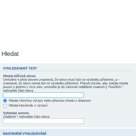
Hledat
VYHLEDÁVANÝ TEXT
Hledat klíčová slova:
Umístění
+
před slovem znamená, že slovo musí být ve výsledku přítomno, a
-
znamená, že slovo nemá být ve výsledku přítomno. Pokud chcete, aby stačila shoda
pouze s jedním z více slov, umístěte je do závorek oddělené znakem
|
. Použitím *
nahradíte část slova
Hledat všechny výrazy nebo přesnou shodu s dotazem
Hledat kterýkoliv z výrazů
Vyhledat autora:
Zadáním * nahradíte část slova
NASTAVENÍ VYHLEDÁVÁNÍ