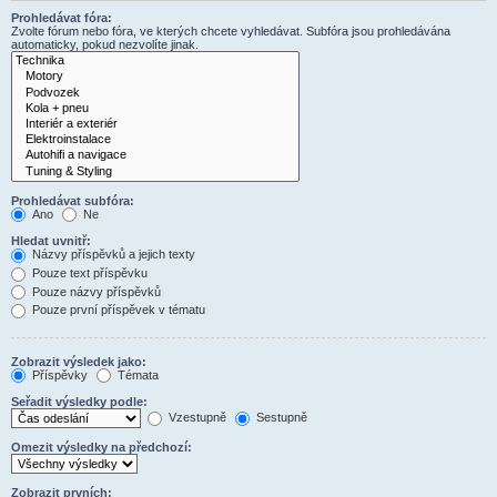
Prohledávat fóra:
Zvolte fórum nebo fóra, ve kterých chcete vyhledávat. Subfóra jsou prohledávána
automaticky, pokud nezvolíte jinak.
Prohledávat subfóra:
Ano
Ne
Hledat uvnitř:
Názvy příspěvků a jejich texty
Pouze text příspěvku
Pouze názvy příspěvků
Pouze první příspěvek v tématu
Zobrazit výsledek jako:
Příspěvky
Témata
Seřadit výsledky podle:
Vzestupně
Sestupně
Omezit výsledky na předchozí:
Zobrazit prvních: