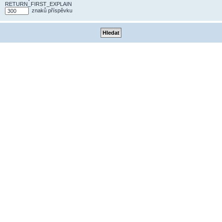
RETURN_FIRST_EXPLAIN
znaků příspěvku