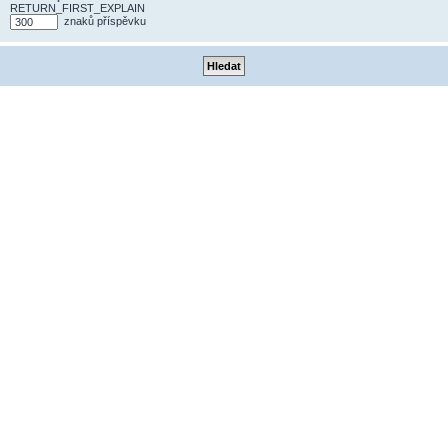
RETURN_FIRST_EXPLAIN
znaků příspěvku