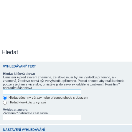
Hledat
VYHLEDÁVANÝ TEXT
Hledat klíčová slova:
Umístění
+
před slovem znamená, že slovo musí být ve výsledku přítomno, a
-
znamená, že slovo nemá být ve výsledku přítomno. Pokud chcete, aby stačila shoda
pouze s jedním z více slov, umístěte je do závorek oddělené znakem
|
. Použitím *
nahradíte část slova
Hledat všechny výrazy nebo přesnou shodu s dotazem
Hledat kterýkoliv z výrazů
Vyhledat autora:
Zadáním * nahradíte část slova
NASTAVENÍ VYHLEDÁVÁNÍ