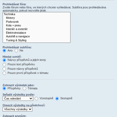
Prohledávat fóra:
Zvolte fórum nebo fóra, ve kterých chcete vyhledávat. Subfóra jsou prohledávána
automaticky, pokud nezvolíte jinak.
Prohledávat subfóra:
Ano
Ne
Hledat uvnitř:
Názvy příspěvků a jejich texty
Pouze text příspěvku
Pouze názvy příspěvků
Pouze první příspěvek v tématu
Zobrazit výsledek jako:
Příspěvky
Témata
Seřadit výsledky podle:
Vzestupně
Sestupně
Omezit výsledky na předchozí:
Zobrazit prvních: