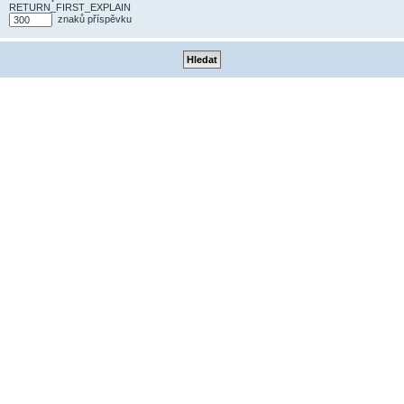
RETURN_FIRST_EXPLAIN
znaků příspěvku