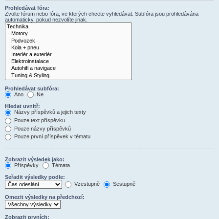
Prohledávat fóra:
Zvolte fórum nebo fóra, ve kterých chcete vyhledávat. Subfóra jsou prohledávána
automaticky, pokud nezvolíte jinak.
Prohledávat subfóra:
Ano
Ne
Hledat uvnitř:
Názvy příspěvků a jejich texty
Pouze text příspěvku
Pouze názvy příspěvků
Pouze první příspěvek v tématu
Zobrazit výsledek jako:
Příspěvky
Témata
Seřadit výsledky podle:
Vzestupně
Sestupně
Omezit výsledky na předchozí:
Zobrazit prvních: