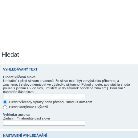
Hledat
VYHLEDÁVANÝ TEXT
Hledat klíčová slova:
Umístění
+
před slovem znamená, že slovo musí být ve výsledku přítomno, a
-
znamená, že slovo nemá být ve výsledku přítomno. Pokud chcete, aby stačila shoda
pouze s jedním z více slov, umístěte je do závorek oddělené znakem
|
. Použitím *
nahradíte část slova
Hledat všechny výrazy nebo přesnou shodu s dotazem
Hledat kterýkoliv z výrazů
Vyhledat autora:
Zadáním * nahradíte část slova
NASTAVENÍ VYHLEDÁVÁNÍ