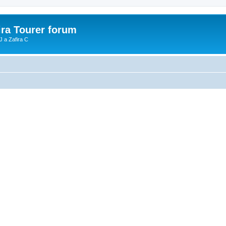
ira Tourer forum
J a Zafira C