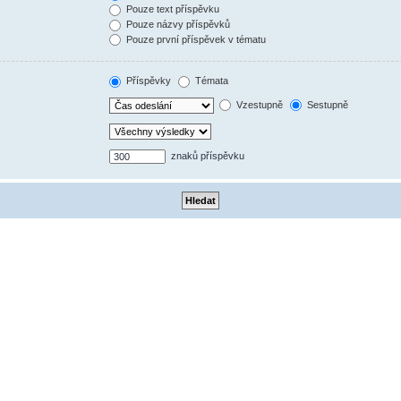
Pouze text příspěvku
Pouze názvy příspěvků
Pouze první příspěvek v tématu
Příspěvky
Témata
Vzestupně
Sestupně
znaků příspěvku