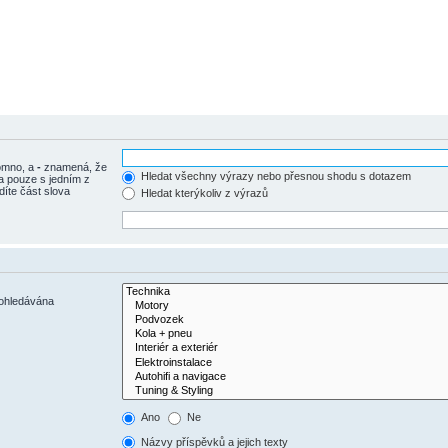
tomno, a
-
znamená, že
Hledat všechny výrazy nebo přesnou shodu s dotazem
a pouze s jedním z
díte část slova
Hledat kterýkoliv z výrazů
rohledávána
Ano
Ne
Názvy příspěvků a jejich texty