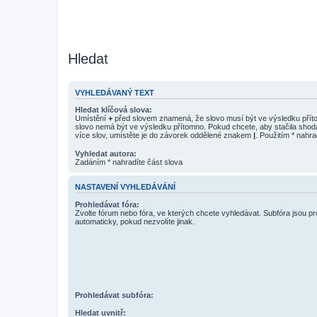
Hledat
VYHLEDÁVANÝ TEXT
Hledat klíčová slova:
Umístění
+
před slovem znamená, že slovo musí být ve výsledku pří
slovo nemá být ve výsledku přítomno. Pokud chcete, aby stačila shod
více slov, umístěte je do závorek oddělené znakem
|
. Použitím * nahra
Vyhledat autora:
Zadáním * nahradíte část slova
NASTAVENÍ VYHLEDÁVÁNÍ
Prohledávat fóra:
Zvolte fórum nebo fóra, ve kterých chcete vyhledávat. Subfóra jsou p
automaticky, pokud nezvolíte jinak.
Prohledávat subfóra:
Hledat uvnitř: