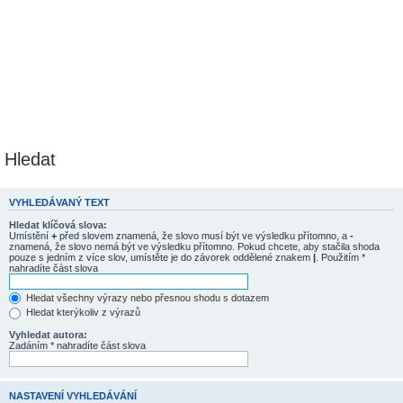
Hledat
VYHLEDÁVANÝ TEXT
Hledat klíčová slova:
Umístění
+
před slovem znamená, že slovo musí být ve výsledku přítomno, a
-
znamená, že slovo nemá být ve výsledku přítomno. Pokud chcete, aby stačila shoda
pouze s jedním z více slov, umístěte je do závorek oddělené znakem
|
. Použitím *
nahradíte část slova
Hledat všechny výrazy nebo přesnou shodu s dotazem
Hledat kterýkoliv z výrazů
Vyhledat autora:
Zadáním * nahradíte část slova
NASTAVENÍ VYHLEDÁVÁNÍ