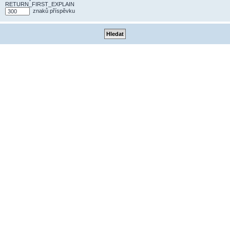
RETURN_FIRST_EXPLAIN
znaků příspěvku