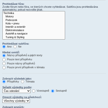
Prohledávat fóra:
Zvolte fórum nebo fóra, ve kterých chcete vyhledávat. Subfóra jsou prohledávána
automaticky, pokud nezvolíte jinak.
Prohledávat subfóra:
Ano
Ne
Hledat uvnitř:
Názvy příspěvků a jejich texty
Pouze text příspěvku
Pouze názvy příspěvků
Pouze první příspěvek v tématu
Zobrazit výsledek jako:
Příspěvky
Témata
Seřadit výsledky podle:
Vzestupně
Sestupně
Omezit výsledky na předchozí:
Zobrazit prvních: